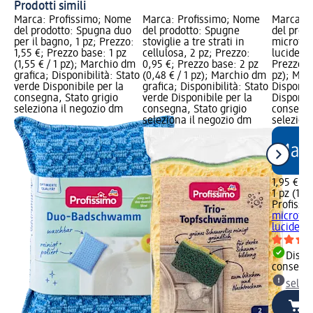
Prodotti simili
Marca: Profissimo; Nome
Marca: Profissimo; Nome
Marca: P
del prodotto: Spugna duo
del prodotto: Spugne
del prod
per il bagno, 1 pz; Prezzo:
stoviglie a tre strati in
microfibr
1,55 €; Prezzo base: 1 pz
cellulosa, 2 pz; Prezzo:
lucide, 1
(1,55 € / 1 pz); Marchio dm
0,95 €; Prezzo base: 2 pz
Prezzo ba
grafica; Disponibilità: Stato
(0,48 € / 1 pz); Marchio dm
pz); Mar
verde Disponibile per la
grafica; Disponibilità: Stato
Disponibi
consegna, Stato grigio
verde Disponibile per la
Disponibi
seleziona il negozio dm
consegna, Stato grigio
consegna
seleziona il negozio dm
selezion
1,95 €
1 pz (1,95
Profissi
microfibr
lucide, 1
Dispon
consegn
selez