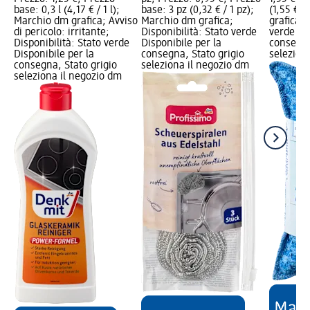
base: 0,3 l (4,17 € / 1 l);
base: 3 pz (0,32 € / 1 pz);
(1,55 € /
Marchio dm grafica; Avviso
Marchio dm grafica;
grafica; 
di pericolo: irritante;
Disponibilità: Stato verde
verde Dis
Disponibilità: Stato verde
Disponibile per la
consegna
Disponibile per la
consegna, Stato grigio
selezion
consegna, Stato grigio
seleziona il negozio dm
seleziona il negozio dm