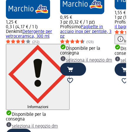
1,55 €
0,95 €
1 pz (1,55
1,25 €
3 pz (0,32 € / 1 pz)
Profissi
0,3 l (4,17 € / 1 l)
Profissimo
Pagliette in
il bagno,
Denkmit
Detergente per
acciaio inox per pentole, 3
vetroceramica, 300 ml
pz
Info
(212)
(123)
Disponibile per la
Dispon
consegna
consegn
seleziona il negozio dm
selez
Informazioni
Disponibile per la
consegna
seleziona il negozio dm