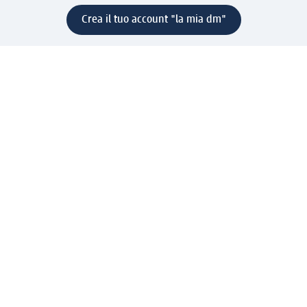
Crea il tuo account "la mia dm"
Aiuto e contatti
Servizi
Servizio clienti
Spedizione e consegna
Reso e rimborso
L'azienda
La nostra azienda
Corporate Responsibility
Lavora con noi
Press e news
Espansione
Un mondo di prodotti
Il mondo dm
Punti vendita
Il nostro Journal
Vivere consapevoli con dm