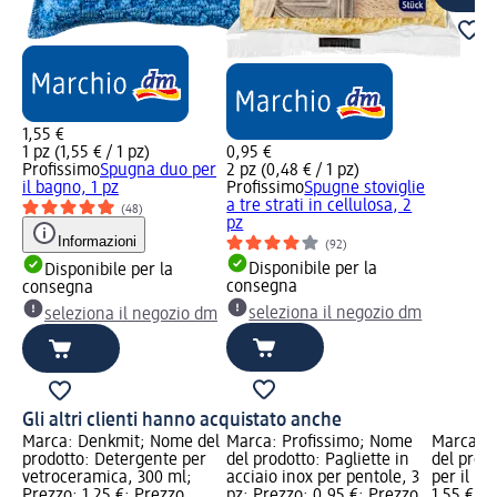
1,55 €
1 pz (1,55 € / 1 pz)
0,95 €
Profissimo
Spugna duo per
2 pz (0,48 € / 1 pz)
il bagno, 1 pz
Profissimo
Spugne stoviglie
a tre strati in cellulosa, 2
(48)
pz
Informazioni
(92)
Disponibile per la
Disponibile per la
consegna
consegna
seleziona il negozio dm
seleziona il negozio dm
Gli altri clienti hanno acquistato anche
Marca: Denkmit; Nome del
Marca: Profissimo; Nome
Marca: P
prodotto: Detergente per
del prodotto: Pagliette in
del prod
vetroceramica, 300 ml;
acciaio inox per pentole, 3
per il ba
Prezzo: 1,25 €; Prezzo
pz; Prezzo: 0,95 €; Prezzo
1,55 €; P