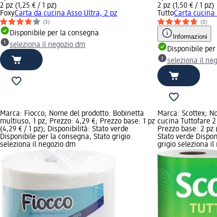
2 pz (1,25 € / 1 pz)
2 pz (1,50 € / 1 pz)
Foxy
Carta da cucina Asso Ultra, 2 pz
Tutto
Carta cucina 
(3)
(3)
Disponibile per la consegna
Informazioni
seleziona il negozio dm
Disponibile per
seleziona il ne
Marca: Fiocco; Nome del prodotto: Bobinetta
Marca: Scottex; N
multiuso, 1 pz; Prezzo: 4,29 €; Prezzo base: 1 pz
cucina Tuttofare 2 
(4,29 € / 1 pz); Disponibilità: Stato verde
Prezzo base: 2 pz (
Disponibile per la consegna, Stato grigio
Stato verde Dispon
seleziona il negozio dm
grigio seleziona i