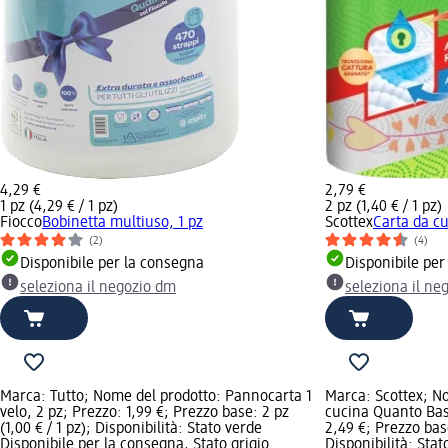
4,29 €
2,79 €
1 pz (4,29 € / 1 pz)
2 pz (1,40 € / 1 pz)
Fiocco
Bobinetta multiuso, 1 pz
Scottex
Carta da cu
(2)
(4)
Disponibile per la consegna
Disponibile per
seleziona il negozio dm
seleziona il ne
Marca: Tutto; Nome del prodotto: Pannocarta 1
Marca: Scottex; N
velo, 2 pz; Prezzo: 1,99 €; Prezzo base: 2 pz
cucina Quanto Bast
(1,00 € / 1 pz); Disponibilità: Stato verde
2,49 €; Prezzo base
Disponibile per la consegna, Stato grigio
Disponibilità: Stat