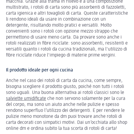
macchia. Grazie alla trama in rilievo e a una composizione
multistrato, i rotoli di carta sono più assorbenti di fazzoletti,
carta igienica e altri tovaglioli di carta. Queste caratteristiche
li rendono ideali da usare in combinazione con un
detergente, risultando molto pratici e versatili. Molto
convenienti sono i rotoli con opzione mezzo strappo che
permettono di usare meno carta. Da provare sono anche i
rotoli realizzati in fibre riciclate: sono assorbenti, resistenti e
versatili quanto i rotoli da cucina tradizionali, ma l'utilizzo di
fibre riciclate riduce l'impiego di materie prime vergini.
Il prodotto ideale per ogni cucina
Anche nel caso dei rotoli di carta da cucina, come sempre,
bisogna scegliere il prodotto giusto, poiché non tutti i rotoli
sono uguali. Una buona alternativa ai rotoli classici sono le
salviette umidificate
che non servono solamente per la cura
del corpo, ma sono un aiuto anche nelle pulizie e spesso
rendono superfluo l’utilizzo dei detergenti. E per rendere le
pulizie meno monotone da dm puoi trovare anche rotoli di
carta decorati con simpatici motivi. Dai un’occhiata allo shop
online dm e ordina subito la tua scorta di rotoli di carta!