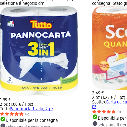
seleziona il negozio dm
consegna, Stato gr
2,49 €
2 pz (1,25 € / 1 pz)
1,99 €
Scottex
Carta da cu
2 pz (1,00 € / 1 pz)
pz
Tutto
Pannocarta 1 velo, 2 pz
(1)
(6)
Disponibile per
Disponibile per la consegna
seleziona il ne