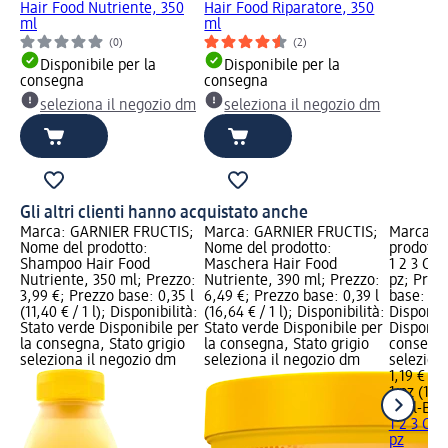
Hair Food Nutriente, 350
Hair Food Riparatore, 350
ml
ml
(0)
(2)
Disponibile per la
Disponibile per la
consegna
consegna
seleziona il negozio dm
seleziona il negozio dm
Gli altri clienti hanno acquistato anche
Marca: GARNIER FRUCTIS;
Marca: GARNIER FRUCTIS;
Marca: O
Nome del prodotto:
Nome del prodotto:
prodotto
Shampoo Hair Food
Maschera Hair Food
1 2 3 Cla
Nutriente, 350 ml; Prezzo:
Nutriente, 390 ml; Prezzo:
pz; Prezz
3,99 €; Prezzo base: 0,35 l
6,49 €; Prezzo base: 0,39 l
base: 1 pz
(11,40 € / 1 l); Disponibilità:
(16,64 € / 1 l); Disponibilità:
Disponibi
Stato verde Disponibile per
Stato verde Disponibile per
Disponibi
la consegna, Stato grigio
la consegna, Stato grigio
consegna
seleziona il negozio dm
seleziona il negozio dm
selezion
1,19 €
1 pz (1,19
Oral-B
Sp
1 2 3 Cla
pz