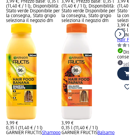
3,99 €; Prezzo base: 0,35 l
3,99 €; Prezzo base: 0,35 l
3,99 €; P
(11,40 € / 1 l); Disponibilità:
(11,40 € / 1 l); Disponibilità:
(11,40 € /
Stato verde Disponibile per
Stato verde Disponibile per
Stato ve
la consegna, Stato grigio
la consegna, Stato grigio
la conse
seleziona il negozio dm
seleziona il negozio dm
selezion
3,99 €
0,35 l (11
GARNIER
Hair Foo
Dispon
consegn
selez
3,99 €
3,99 €
0,35 l (11,40 € / 1 l)
0,35 l (11,40 € / 1 l)
GARNIER FRUCTIS
Shampoo
GARNIER FRUCTIS
Balsamo