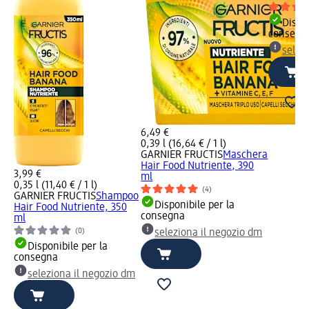
Dispon
consegn
selez
6,49 €
0,39 l (16,64 € / 1 l)
GARNIER FRUCTIS
Maschera
Hair Food Nutriente, 390
3,99 €
ml
0,35 l (11,40 € / 1 l)
(4)
GARNIER FRUCTIS
Shampoo
Disponibile per la
Hair Food Nutriente, 350
consegna
ml
(0)
seleziona il negozio dm
Disponibile per la
consegna
seleziona il negozio dm