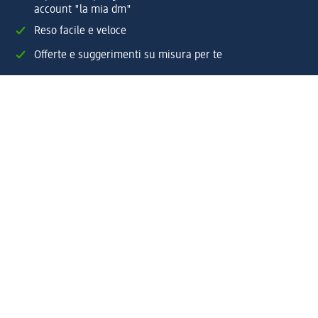
account "la mia dm"
Reso facile e veloce
Offerte e suggerimenti su misura per te
Crea il tuo account "la mia dm"
Aiuto e contatti
Servizi
Servizio clienti
Spedizione e consegna
Reso e rimborso
L'azienda
La nostra azienda
Corporate Responsibility
Lavora con noi
Press e news
Espansione
Un mondo di prodotti