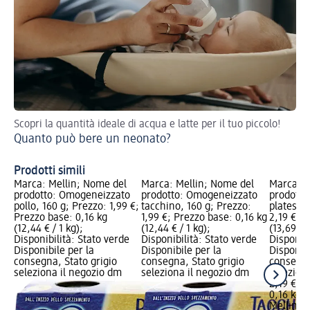
Scopri la quantità ideale di acqua e latte per il tuo piccolo!
Ass
Quanto può bere un neonato?
og
Ki
Prodotti simili
Marca: Mellin; Nome del
Marca: Mellin; Nome del
Marca: M
prodotto: Omogeneizzato
prodotto: Omogeneizzato
prodotto
pollo, 160 g; Prezzo: 1,99 €;
tacchino, 160 g; Prezzo:
platessa,
Prezzo base: 0,16 kg
1,99 €; Prezzo base: 0,16 kg
2,19 €; P
(12,44 € / 1 kg);
(12,44 € / 1 kg);
(13,69 € /
Disponibilità: Stato verde
Disponibilità: Stato verde
Disponibi
Disponibile per la
Disponibile per la
Disponibi
consegna, Stato grigio
consegna, Stato grigio
consegna
seleziona il negozio dm
seleziona il negozio dm
selezion
2,19 €
0,16 kg (
Mellin
Om