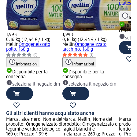
platessa,
Info
Dispon
consegn
1,99 €
1,99 €
selez
0,16 kg (12,44 € / 1 kg)
0,16 kg (12,44 € / 1 kg)
Mellin
Omogeneizzato
Mellin
Omogeneizzato
pollo, 160 g
tacchino, 160 g
(0)
(1)
Informazioni
Informazioni
Disponibile per la
Disponibile per la
consegna
consegna
seleziona il negozio dm
seleziona il negozio dm
Gli altri clienti hanno acquistato anche
Marca: alce nero; Nome del
Marca: Mellin; Nome del
Marca: 
prodotto: Omogeneizzato di
prodotto: Omogeneizzato di
prodotto
legumi e verdure biologico,
fagioli bianchi e
lenticchi
160 g; Prezzo: 1,99 €;
melanzane, 260 g; Prezzo:
g; Prezzo