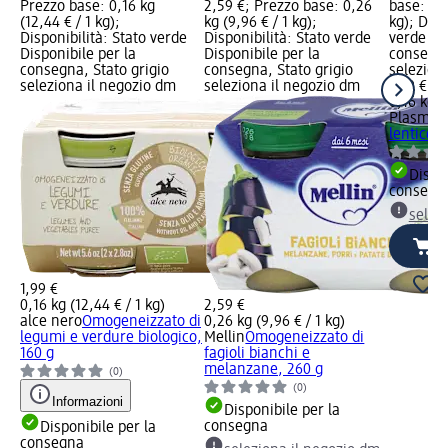
Prezzo base: 0,16 kg
2,59 €; Prezzo base: 0,26
base: 0,1
(12,44 € / 1 kg);
kg (9,96 € / 1 kg);
kg); Disp
Disponibilità: Stato verde
Disponibilità: Stato verde
verde Dis
Disponibile per la
Disponibile per la
consegna
consegna, Stato grigio
consegna, Stato grigio
selezion
seleziona il negozio dm
seleziona il negozio dm
1,99 €
0,16 kg (
Plasmon
lenticchi
Dispon
consegn
selez
1,99 €
0,16 kg (12,44 € / 1 kg)
2,59 €
alce nero
Omogeneizzato di
0,26 kg (9,96 € / 1 kg)
legumi e verdure biologico,
Mellin
Omogeneizzato di
160 g
fagioli bianchi e
melanzane, 260 g
(0)
(0)
Informazioni
Disponibile per la
consegna
Disponibile per la
consegna