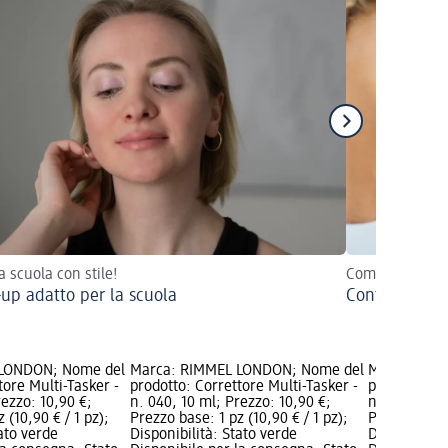
a scuola con stile!
Come valorizzar
up adatto per la scuola
Contouring: 
 LONDON; Nome del
Marca: RIMMEL LONDON; Nome del
Marca: RIM
tore Multi-Tasker -
prodotto: Correttore Multi-Tasker -
prodotto: Co
rezzo: 10,90 €;
n. 040, 10 ml; Prezzo: 10,90 €;
n. 045, 10 m
 (10,90 € / 1 pz);
Prezzo base: 1 pz (10,90 € / 1 pz);
Prezzo base:
tato verde
Disponibilità: Stato verde
Disponibilit