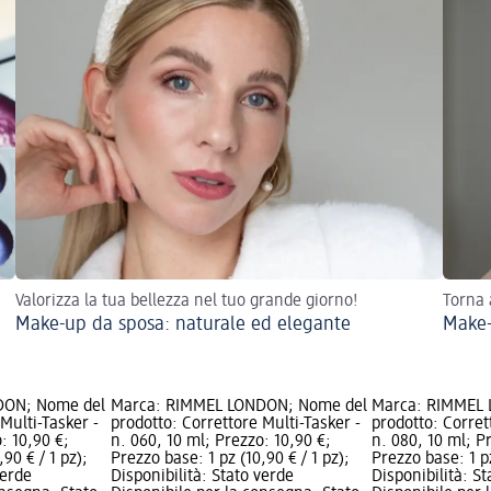
Valorizza la tua bellezza nel tuo grande giorno!
Torna 
Make-up da sposa: naturale ed elegante
Make-
DON; Nome del
Marca: RIMMEL LONDON; Nome del
Marca: RIMMEL
Multi-Tasker -
prodotto: Correttore Multi-Tasker -
prodotto: Corret
: 10,90 €;
n. 060, 10 ml; Prezzo: 10,90 €;
n. 080, 10 ml; P
90 € / 1 pz);
Prezzo base: 1 pz (10,90 € / 1 pz);
Prezzo base: 1 pz
verde
Disponibilità: Stato verde
Disponibilità: S