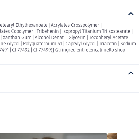
Cetearyl Ethylhexanoate | Acrylates Crosspolymer |
es Copolymer | Tribehenin | Isopropyl Titanium Triisostearate |
| Xanthan Gum | Alcohol Denat. | Glycerin | Tocopheryl Acetate |
e Glycol | Polyquaternium-51 | Caprylyl Glycol | Triacetin | Sodium
91 | CI 77492 | CI 77499)] Gli ingredienti elencati nello shop