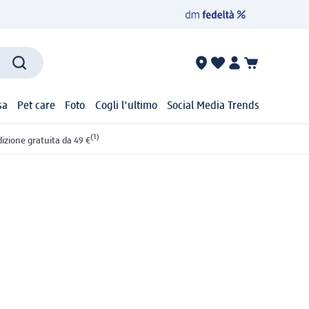
sa
Pet care
Foto
Cogli l'ultimo
Social Media Trends
(1)
izione gratuita da 49 €