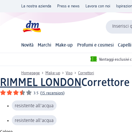
La nostra azienda
Press e news
Lavora con noi
Ispirazio
Inserisci 
Novità
Marchi
Make-up
Profumi e cosmesi
Capelli
Vantaggi esclusivi 
Homepage
Make-up
Viso
Correttori
RIMMEL LONDON
Correttore 
3.5
(
15 recensioni
)
resistente all'acqua
resistente all'acqua