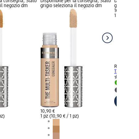
la consegna, Stato
Disponibile per la consegna, Stato
Disponibile
 il negozio dm
grigio seleziona il negozio dm
grigio selez
10,90 €
1 pz (10,90 €
+3
RIMMEL LO
Tasker - n. 
Disponib
selezion
10,90 €
pz)
1 pz (10,90 € / 1 pz)