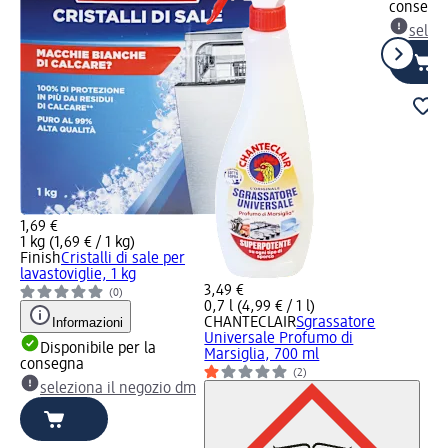
consegn
selez
1,69 €
1 kg (1,69 € / 1 kg)
Finish
Cristalli di sale per
lavastoviglie, 1 kg
3,49 €
(0)
0,7 l (4,99 € / 1 l)
Informazioni
CHANTECLAIR
Sgrassatore
Universale Profumo di
Disponibile per la
Marsiglia, 700 ml
consegna
(2)
seleziona il negozio dm