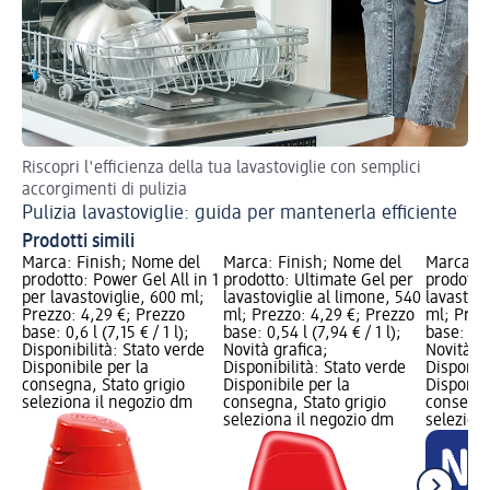
Riscopri l'efficienza della tua lavastoviglie con semplici
Br
accorgimenti di pulizia
Pulizia lavastoviglie: guida per mantenerla efficiente
Prodotti simili
Marca: Finish; Nome del
Marca: Finish; Nome del
Marca: F
prodotto: Power Gel All in 1
prodotto: Ultimate Gel per
prodotto
per lavastoviglie, 600 ml;
lavastoviglie al limone, 540
lavastovi
Prezzo: 4,29 €; Prezzo
ml; Prezzo: 4,29 €; Prezzo
ml; Prez
base: 0,6 l (7,15 € / 1 l);
base: 0,54 l (7,94 € / 1 l);
base: 0,9 
Disponibilità: Stato verde
Novità grafica;
Novità gr
Disponibile per la
Disponibilità: Stato verde
Disponibi
consegna, Stato grigio
Disponibile per la
Disponibi
seleziona il negozio dm
consegna, Stato grigio
consegna
seleziona il negozio dm
selezion