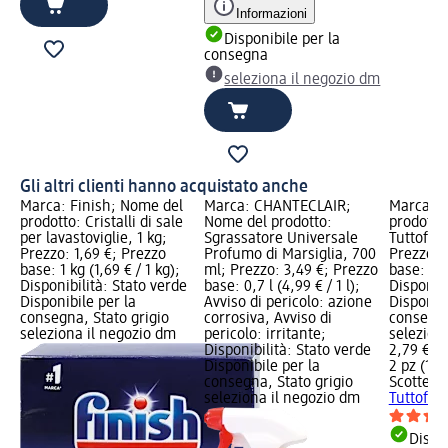
Informazioni
Disponibile per la
consegna
seleziona il negozio dm
Gli altri clienti hanno acquistato anche
Marca: Finish; Nome del
Marca: CHANTECLAIR;
Marca: S
prodotto: Cristalli di sale
Nome del prodotto:
prodotto
per lavastoviglie, 1 kg;
Sgrassatore Universale
Tuttofare
Prezzo: 1,69 €; Prezzo
Profumo di Marsiglia, 700
Prezzo: 
base: 1 kg (1,69 € / 1 kg);
ml; Prezzo: 3,49 €; Prezzo
base: 2 p
Disponibilità: Stato verde
base: 0,7 l (4,99 € / 1 l);
Disponibi
Disponibile per la
Avviso di pericolo: azione
Disponibi
consegna, Stato grigio
corrosiva, Avviso di
consegna
seleziona il negozio dm
pericolo: irritante;
selezion
Disponibilità: Stato verde
2,79 €
Disponibile per la
2 pz (1,40
consegna, Stato grigio
Scottex
C
seleziona il negozio dm
Tuttofare
Dispon