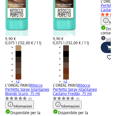
L'ORÉAL 
Perfetto
Castano 
Info
Dispon
consegn
9,90 €
9,90 €
selez
0,075 l (132,00 € / 1 l)
0,075 l (132,00 € / 1 l)
+2
+2
L'ORÉAL PARiS
Ritocco
L'ORÉAL PARiS
Ritocco
Perfetto Spray Istantaneo
Perfetto Spray Istantaneo
Biondo Scuro, 75 ml
Castano Freddo, 75 ml
(0)
(0)
Informazioni
Informazioni
Disponibile per la
Disponibile per la