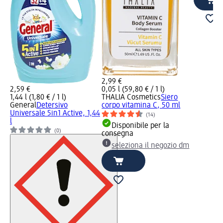
2,99 €
2,59 €
0,05 l (59,80 € / 1 l)
1,44 l (1,80 € / 1 l)
THALIA Cosmetics
Siero
General
Detersivo
corpo vitamina C, 50 ml
Universale 5in1 Active, 1,44
(14)
l
Disponibile per la
(0)
consegna
seleziona il negozio dm