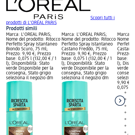
Scopri tutti i
prodotti di L'ORÉAL PARiS
Prodotti simili
Marca: L'ORÉAL PARiS;
Marca: L'ORÉAL PARiS;
Marca: L
Nome del prodotto: Ritocco
Nome del prodotto: Ritocco
Nome del
Perfetto Spray Istantaneo
Perfetto Spray Istantaneo
Perfetto
Biondo Scuro, 75 ml;
Castano Freddo, 75 ml;
Castano 
Prezzo: 9,90 €; Prezzo
Prezzo: 9,90 €; Prezzo
Prezzo: 
base: 0,075 l (132,00 € / 1
base: 0,075 l (132,00 € / 1
base: 0,0
l); Disponibilità: Stato
l); Disponibilità: Stato
l); Dispo
verde Disponibile per la
verde Disponibile per la
verde Dis
consegna, Stato grigio
consegna, Stato grigio
consegna
seleziona il negozio dm
seleziona il negozio dm
selezion
9,90 €
0,075 l (1
+2