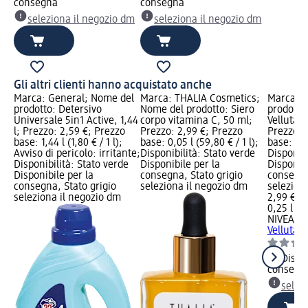
consegna
consegna
seleziona il negozio dm
seleziona il negozio dm
Gli altri clienti hanno acquistato anche
Marca: General; Nome del
Marca: THALIA Cosmetics;
Marca: N
prodotto: Detersivo
Nome del prodotto: Siero
prodotto
Universale 5in1 Active, 1,44
corpo vitamina C, 50 ml;
Vellutan
l; Prezzo: 2,59 €; Prezzo
Prezzo: 2,99 €; Prezzo
Prezzo: 
base: 1,44 l (1,80 € / 1 l);
base: 0,05 l (59,80 € / 1 l);
base: 0,25
Avviso di pericolo: irritante;
Disponibilità: Stato verde
Disponibi
Disponibilità: Stato verde
Disponibile per la
Disponibi
Disponibile per la
consegna, Stato grigio
consegna
consegna, Stato grigio
seleziona il negozio dm
selezion
seleziona il negozio dm
2,99 €
0,25 l (11
NIVEA
Cr
Vellutan
Dispon
consegn
selez