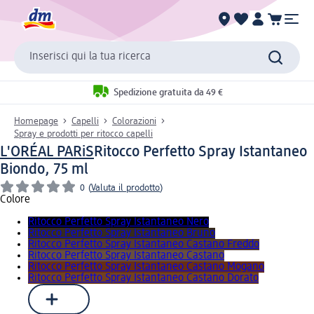
Inserisci qui la tua ricerca
Spedizione gratuita da 49 €
Homepage
Capelli
Colorazioni
Spray e prodotti per ritocco capelli
L'ORÉAL PARiS
Ritocco Perfetto Spray Istantaneo
Biondo, 75 ml
0
(
Valuta il prodotto
)
Colore
Ritocco Perfetto Spray Istantaneo Nero
Ritocco Perfetto Spray Istantaneo Bruno
Ritocco Perfetto Spray Istantaneo Castano Freddo
Ritocco Perfetto Spray Istantaneo Castano
Ritocco Perfetto Spray Istantaneo Castano Mogano
Ritocco Perfetto Spray Istantaneo Castano Dorato