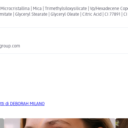
icrocristallina | Mica | Trimethylsiloxysilicate | Vp/Hexadecene Cop
itate | Glyceryl Stearate | Glyceryl Oleate | Citric Acid | CI 77891 | C
hgroup.com
odotti di DEBORAH MILANO