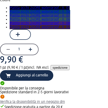
Colore
Matita occhi 24ORE waterproof - n. 01
Matita occhi 24ORE waterproof - n. 04
Matita occhi 24ORE waterproof - n. 07
Matita occhi 24ORE waterproof - n. 06
Matita occhi 24ORE waterproof - n. 08
Matita occhi 24ORE waterproof - n. 02
9,90 €
1 pz (9,90 € / 1 pz)
incl. IVA escl.
spedizione
Aggiungi al carrello
Disponibile per la consegna
Spedizione standard in 2-5 giorni lavorativi
Verifica la disponibilità in un negozio dm
Spedizione gratuita a partire da 20 €