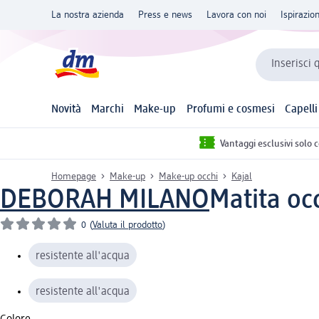
La nostra azienda
Press e news
Lavora con noi
Ispirazio
Inserisci 
Novità
Marchi
Make-up
Profumi e cosmesi
Capelli
Vantaggi esclusivi solo 
Homepage
Make-up
Make-up occhi
Kajal
DEBORAH MILANO
Matita oc
0
(
Valuta il prodotto
)
resistente all'acqua
resistente all'acqua