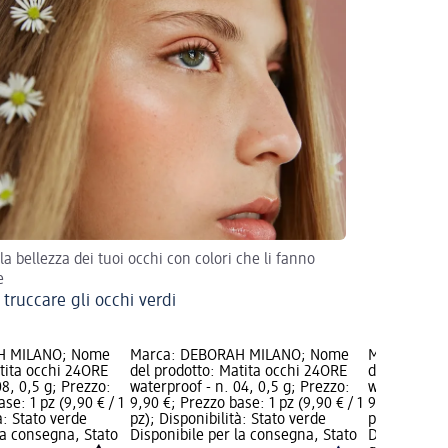
 la bellezza dei tuoi occhi con colori che li fanno
e
truccare gli occhi verdi
H MILANO; Nome
Marca: DEBORAH MILANO; Nome
Marca: DE
tita occhi 24ORE
del prodotto: Matita occhi 24ORE
del prodott
08, 0,5 g; Prezzo:
waterproof - n. 04, 0,5 g; Prezzo:
waterproof -
se: 1 pz (9,90 € / 1
9,90 €; Prezzo base: 1 pz (9,90 € / 1
9,90 €; Prez
à: Stato verde
pz); Disponibilità: Stato verde
pz); Disponi
la consegna, Stato
Disponibile per la consegna, Stato
Disponibile