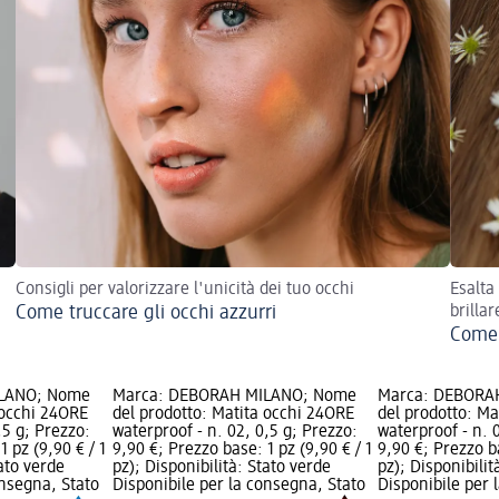
Consigli per valorizzare l'unicità dei tuo occhi
Esalta
Come truccare gli occhi azzurri
brillar
Come 
ILANO; Nome
Marca: DEBORAH MILANO; Nome
Marca: DEBORA
 occhi 24ORE
del prodotto: Matita occhi 24ORE
del prodotto: Ma
,5 g; Prezzo:
waterproof - n. 02, 0,5 g; Prezzo:
waterproof - n. 
1 pz (9,90 € / 1
9,90 €; Prezzo base: 1 pz (9,90 € / 1
9,90 €; Prezzo ba
tato verde
pz); Disponibilità: Stato verde
pz); Disponibilit
onsegna, Stato
Disponibile per la consegna, Stato
Disponibile per 