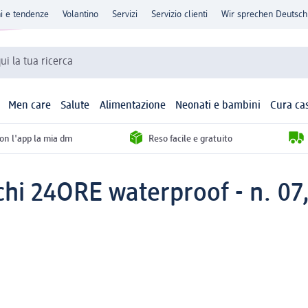
ni e tendenze
Volantino
Servizi
Servizio clienti
Wir sprechen Deutsch
qui la tua ricerca
Men care
Salute
Alimentazione
Neonati e bambini
Cura ca
con l'app la mia dm
Reso facile e gratuito
chi 24ORE waterproof - n. 07,