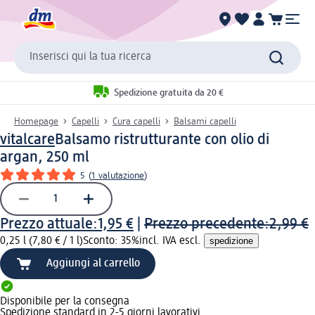
Inserisci qui la tua ricerca
Spedizione gratuita da 20 €
Homepage
Capelli
Cura capelli
Balsami capelli
vitalcare
Balsamo ristrutturante con olio di
argan, 250 ml
5
(
1 valutazione
)
Prezzo attuale:
1,95 €
|
Prezzo precedente:
2,99 €
0,25 l (7,80 € / 1 l)
Sconto: 35%
incl. IVA escl.
spedizione
Aggiungi al carrello
Disponibile per la consegna
Spedizione standard in 2-5 giorni lavorativi