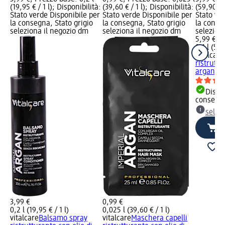
(19,95 € / 1 l); Disponibilità:
(39,60 € / 1 l); Disponibilità:
(59,90 € /
Stato verde Disponibile per
Stato verde Disponibile per
Stato ve
la consegna, Stato grigio
la consegna, Stato grigio
la conse
seleziona il negozio dm
seleziona il negozio dm
selezion
5,99 €
0,1 l (59,
vitalcare
ristruttu
argan, 1
Dispon
consegn
selez
3,99 €
0,99 €
0,2 l (19,95 € / 1 l)
0,025 l (39,60 € / 1 l)
vitalcare
Balsamo spray
vitalcare
Maschera capelli