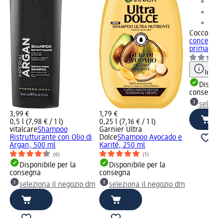
Coccolin
concentr
primaver
Info
Dispon
consegn
selez
3,99 €
1,79 €
0,5 l (7,98 € / 1 l)
0,25 l (7,16 € / 1 l)
vitalcare
Shampoo
Garnier Ultra
Ristrutturante con Olio di
Dolce
Shampoo Avocado e
Argan, 500 ml
Karité, 250 ml
(6)
(1)
Disponibile per la
Disponibile per la
consegna
consegna
seleziona il negozio dm
seleziona il negozio dm