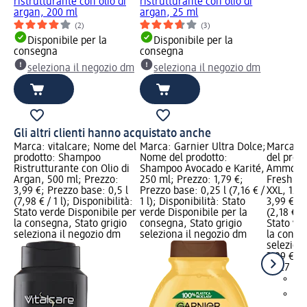
ristrutturante con olio di
ristrutturante con olio di
argan, 200 ml
argan, 25 ml
(2)
(3)
Disponibile per la
Disponibile per la
consegna
consegna
seleziona il negozio dm
seleziona il negozio dm
Gli altri clienti hanno acquistato anche
Marca: vitalcare; Nome del
Marca: Garnier Ultra Dolce;
Marca: C
prodotto: Shampoo
Nome del prodotto:
del prodo
Ristrutturante con Olio di
Shampoo Avocado e Karité,
Ammorbi
Argan, 500 ml; Prezzo:
250 ml; Prezzo: 1,79 €;
Fresh ar
3,99 €; Prezzo base: 0,5 l
Prezzo base: 0,25 l (7,16 € /
XXL, 1.8
(7,98 € / 1 l); Disponibilità:
1 l); Disponibilità: Stato
3,99 €; P
Stato verde Disponibile per
verde Disponibile per la
(2,18 € / 
la consegna, Stato grigio
consegna, Stato grigio
Stato ve
seleziona il negozio dm
seleziona il negozio dm
la conse
selezion
3,99 €
1,827 l (2