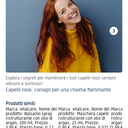
Esplora i segreti per mantenere i tuoi capelli rossi sempre
Ott
vibranti e luminosi!
pro
Capelli rossi: consigli per una chioma fiammante
Ca
Prodotti simili
Marca: vitalcare; Nome del
Marca: vitalcare; Nome del
Marca: v
prodotto: Balsamo spray
prodotto: Maschera capelli
prodotto
ristrutturante con olio di
ristrutturante con olio di
ristruttu
argan, 200 ml; Prezzo:
argan, 25 ml; Prezzo:
argan, 1
3,99 €; Prezzo base: 0,2 l
0,99 €; Prezzo base: 0,025 l
5,99 €; P