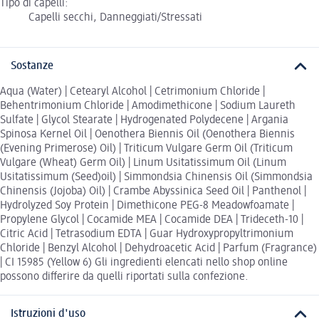
Tipo di capelli:
Capelli secchi, Danneggiati/Stressati
Sostanze
Aqua (Water) | Cetearyl Alcohol | Cetrimonium Chloride |
Behentrimonium Chloride | Amodimethicone | Sodium Laureth
Sulfate | Glycol Stearate | Hydrogenated Polydecene | Argania
Spinosa Kernel Oil | Oenothera Biennis Oil (Oenothera Biennis
(Evening Primerose) Oil) | Triticum Vulgare Germ Oil (Triticum
Vulgare (Wheat) Germ Oil) | Linum Usitatissimum Oil (Linum
Usitatissimum (Seed)oil) | Simmondsia Chinensis Oil (Simmondsia
Chinensis (Jojoba) Oil) | Crambe Abyssinica Seed Oil | Panthenol |
Hydrolyzed Soy Protein | Dimethicone PEG-8 Meadowfoamate |
Propylene Glycol | Cocamide MEA | Cocamide DEA | Trideceth-10 |
Citric Acid | Tetrasodium EDTA | Guar Hydroxypropyltrimonium
Chloride | Benzyl Alcohol | Dehydroacetic Acid | Parfum (Fragrance)
| CI 15985 (Yellow 6) Gli ingredienti elencati nello shop online
possono differire da quelli riportati sulla confezione.
Istruzioni d'uso