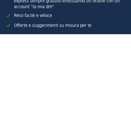
express sempre gratuito effettuando un ordine con un
account "la mia dm"
Reso facile e veloce
Offerte e suggerimenti su misura per te
Crea il tuo account "la mia dm"
Aiuto e contatti
Servizi
Servizio clienti
Spedizione e consegna
Reso e rimborso
L'azienda
La nostra azienda
Corporate Responsibility
Lavora con noi
Press e news
Espansione
Un mondo di prodotti