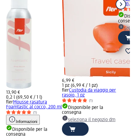
down, 2
Dispon
consegn
selez
6,99 €
1 pz (6,99 € / 1 pz)
fler
Custodia da viaggio per
13,90 €
rasoio, 1 pz
0,2 l (69,50 € / 1 l)
(1)
fler
Mousse rasatura
Foamtastic al cocco, 200 ml
Disponibile per la
consegna
(1)
seleziona il negozio dm
Informazioni
Disponibile per la
consegna