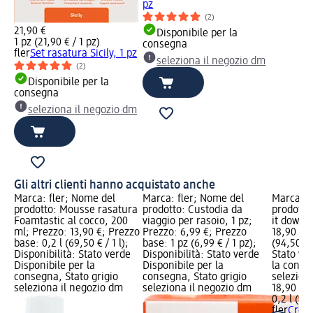
pz
(2)
21,90 €
Disponibile per la
1 pz (21,90 € / 1 pz)
consegna
fler
Set rasatura Sicily, 1 pz
seleziona il negozio dm
(2)
Disponibile per la
consegna
seleziona il negozio dm
Gli altri clienti hanno acquistato anche
Marca: fler; Nome del
Marca: fler; Nome del
Marca: f
prodotto: Mousse rasatura
prodotto: Custodia da
prodotto
Foamtastic al cocco, 200
viaggio per rasoio, 1 pz;
it down,
ml; Prezzo: 13,90 €; Prezzo
Prezzo: 6,99 €; Prezzo
18,90 €; 
base: 0,2 l (69,50 € / 1 l);
base: 1 pz (6,99 € / 1 pz);
(94,50 € /
Disponibilità: Stato verde
Disponibilità: Stato verde
Stato ve
Disponibile per la
Disponibile per la
la conse
consegna, Stato grigio
consegna, Stato grigio
selezion
seleziona il negozio dm
seleziona il negozio dm
18,90 €
0,2 l (94,
fler
Crema