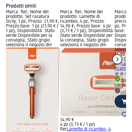
Prodotti simili
Marca: fler; Nome del
Marca: fler; Nome del
Marca: f
prodotto: Set rasatura
prodotto: Lamette di
prodotto
Sicily, 1 pz; Prezzo: 21,90 €;
ricambio, 4 pz; Prezzo:
precision
Prezzo base: 1 pz (21,90 € /
14,90 €; Prezzo base: 4 pz
pz; Prez
1 pz); Disponibilità: Stato
(3,73 € / 1 pz); Disponibilità:
base: 4 p
verde Disponibile per la
Stato verde Disponibile per
Disponibi
consegna, Stato grigio
la consegna, Stato grigio
Disponibi
seleziona il negozio dm
seleziona il negozio dm
consegna
selezion
14,90 €
4 pz (3,73
fler
Lame 
ricambio
Dispon
consegn
selez
14,90 €
4 pz (3,73 € / 1 pz)
fler
Lamette di ricambio, 4