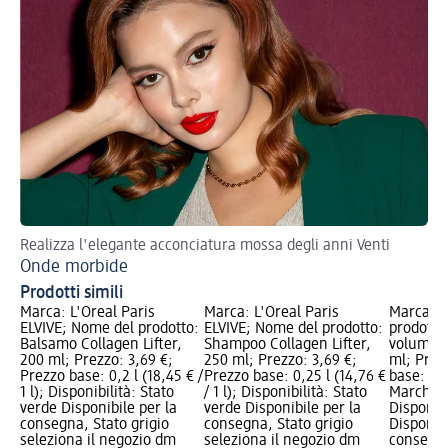
Realizza l'elegante acconciatura mossa degli anni Venti
Onde morbide
Prodotti simili
Marca: L'Oreal Paris
Marca: L'Oreal Paris
Marca: B
ELVIVE; Nome del prodotto:
ELVIVE; Nome del prodotto:
prodotto
Balsamo Collagen Lifter,
Shampoo Collagen Lifter,
volumizz
200 ml; Prezzo: 3,69 €;
250 ml; Prezzo: 3,69 €;
ml; Prez
Prezzo base: 0,2 l (18,45 € /
Prezzo base: 0,25 l (14,76 €
base: 0,15
1 l); Disponibilità: Stato
/ 1 l); Disponibilità: Stato
Marchio 
verde Disponibile per la
verde Disponibile per la
Disponibi
consegna, Stato grigio
consegna, Stato grigio
Disponibi
seleziona il negozio dm
seleziona il negozio dm
consegna