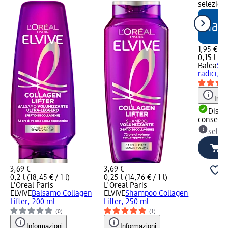
selezion
1,95 €
0,15 l (13
Balea
Spr
radici, 1
Info
Dispon
consegn
selez
3,69 €
3,69 €
0,2 l (18,45 € / 1 l)
0,25 l (14,76 € / 1 l)
L'Oreal Paris
L'Oreal Paris
ELVIVE
Balsamo Collagen
ELVIVE
Shampoo Collagen
Lifter, 200 ml
Lifter, 250 ml
(0)
(1)
Informazioni
Informazioni