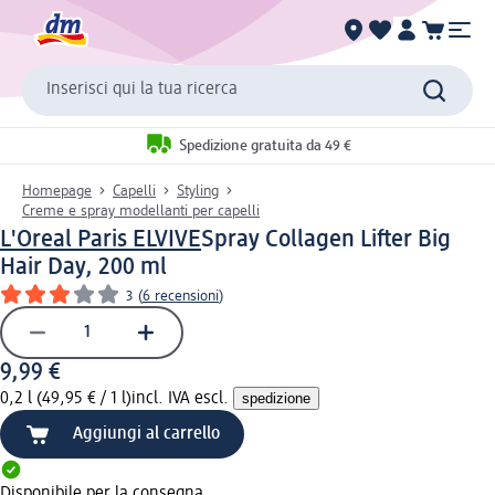
Inserisci qui la tua ricerca
Spedizione gratuita da 49 €
Homepage
Capelli
Styling
Creme e spray modellanti per capelli
L'Oreal Paris ELVIVE
Spray Collagen Lifter Big
Hair Day, 200 ml
3
(
6 recensioni
)
9,99 €
0,2 l (49,95 € / 1 l)
incl. IVA escl.
spedizione
Aggiungi al carrello
Disponibile per la consegna