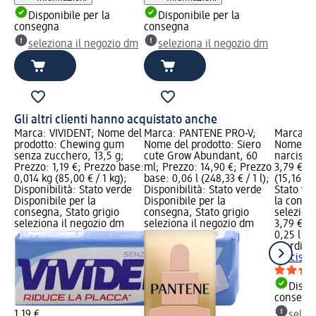
Disponibile per la
Disponibile per la
consegna
consegna
seleziona il negozio dm
seleziona il negozio dm
Gli altri clienti hanno acquistato anche
Marca: VIVIDENT; Nome del
Marca: PANTENE PRO-V;
Marca: G
prodotto: Chewing gum
Nome del prodotto: Siero
Nome del
senza zucchero, 13,5 g;
cute Grow Abundant, 60
narciso,
Prezzo: 1,19 €; Prezzo base:
ml; Prezzo: 14,90 €; Prezzo
3,79 €; P
0,014 kg (85,00 € / 1 kg);
base: 0,06 l (248,33 € / 1 l);
(15,16 € /
Disponibilità: Stato verde
Disponibilità: Stato verde
Stato ve
Disponibile per la
Disponibile per la
la conse
consegna, Stato grigio
consegna, Stato grigio
selezion
seleziona il negozio dm
seleziona il negozio dm
3,79 €
0,25 l (15
Giardino
narciso,
Dispon
consegn
1,19 €
selez