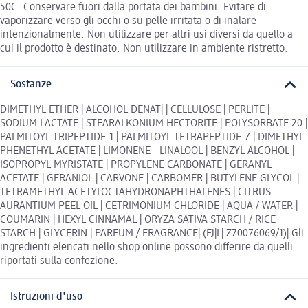
50C. Conservare fuori dalla portata dei bambini. Evitare di
vaporizzare verso gli occhi o su pelle irritata o di inalare
intenzionalmente. Non utilizzare per altri usi diversi da quello a
cui il prodotto è destinato. Non utilizzare in ambiente ristretto.
Sostanze
DIMETHYL ETHER | ALCOHOL DENAT| | CELLULOSE | PERLITE |
SODIUM LACTATE | STEARALKONIUM HECTORITE | POLYSORBATE 20 |
PALMITOYL TRIPEPTIDE-1 | PALMITOYL TETRAPEPTIDE-7 | DIMETHYL
PHENETHYL ACETATE | LIMONENE · LINALOOL | BENZYL ALCOHOL |
ISOPROPYL MYRISTATE | PROPYLENE CARBONATE | GERANYL
ACETATE | GERANIOL | CARVONE | CARBOMER | BUTYLENE GLYCOL |
TETRAMETHYL ACETYLOCTAHYDRONAPHTHALENES | CITRUS
AURANTIUM PEEL OIL | CETRIMONIUM CHLORIDE | AQUA / WATER |
COUMARIN | HEXYL CINNAMAL | ORYZA SATIVA STARCH / RICE
STARCH | GLYCERIN | PARFUM / FRAGRANCE| (FJ|L| Z70076069/1)| Gli
ingredienti elencati nello shop online possono differire da quelli
riportati sulla confezione.
Istruzioni d'uso