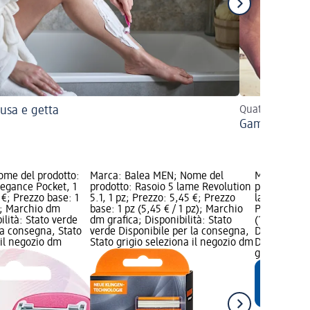
 usa e getta
Quattro consigl
Gambe lisce: 
ome del prodotto:
Marca: Balea MEN; Nome del
Marca: Bal
legance Pocket, 1
prodotto: Rasoio 5 lame Revolution
prodotto: Te
 €; Prezzo base: 1
5.1, 1 pz; Prezzo: 5,45 €; Prezzo
lame Precisi
z); Marchio dm
base: 1 pz (5,45 € / 1 pz); Marchio
Prezzo: 10,5
ilità: Stato verde
dm grafica; Disponibilità: Stato
(1,31 € / 1 
la consegna, Stato
verde Disponibile per la consegna,
Disponibilit
 il negozio dm
Stato grigio seleziona il negozio dm
Disponibile
grigio selez