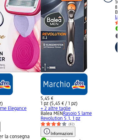
10,50 €
8 pz (1,31 € /
Balea MEN
T
lame Precisi
Disponib
selezion
5,45 €
z)
1 pz (5,45 € / 1 pz)
ame Elegance
+ 2 altre taglie
Balea MEN
Rasoio 5 lame
Revolution 5.1, 1 pz
)
(82)
Informazioni
er la consegna