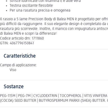
Strisce lubrificate con vitamina E e aloe vera
Testina oscillante flessibile
Per una rasatura precisa e omogenea
Il rasoio a 5 lame Precision Body di Balea MEN è progettato per offr
più difficili da raggiungere. Il suo elegante design è completato da 
rasatura più scorrevole. Inoltre, il manico con impugnatura antisciv
di Balea MEN e scopri la differenza!
Codice articolo dm: 1711860
GTIN: 4067796150841
Caratteristiche
Campo di applicazione:
Viso
Sostanze
PEG-115M | PEG-7M | CYCLODEXTRIN | TOCOPHEROL | VITIS VINIFER
(COCOA) SEED BUTTER | BUTYROSPERMUM PARKII (SHEA) BUTTER. Gli ing