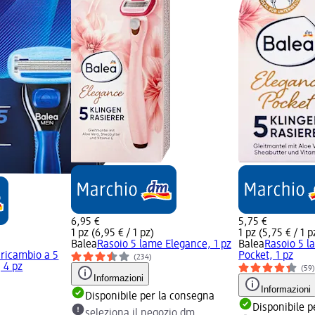
6,95 €
5,75 €
1 pz (6,95 € / 1 pz)
1 pz (5,75 € / 1 p
Balea
Rasoio 5 lame Elegance, 1 pz
Balea
Rasoio 5 l
 ricambio a 5
Pocket, 1 pz
(234)
 4 pz
(59
Informazioni
Informazioni
Disponibile per la consegna
Disponibile p
seleziona il negozio dm