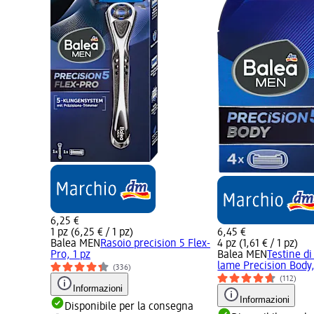
6,25 €
1 pz (6,25 € / 1 pz)
6,45 €
Balea MEN
Rasoio precision 5 Flex-
4 pz (1,61 € / 1 pz)
Pro, 1 pz
Balea MEN
Testine di
lame Precision Body,
(336)
(112)
Informazioni
Informazioni
Disponibile per la consegna