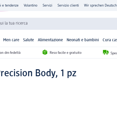
ni e tendenze
Volantino
Servizi
Servizio clienti
Wir sprechen Deutsch
qui la tua ricerca
Men care
Salute
Alimentazione
Neonati e bambini
Cura ca
con dm fedeltà
Reso facile e gratuito
Sped
recision Body, 1 pz