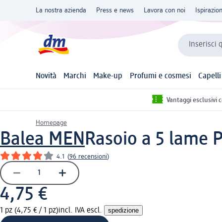
La nostra azienda
Press e news
Lavora con noi
Ispirazio
Inserisci 
Novità
Marchi
Make-up
Profumi e cosmesi
Capelli
Vantaggi esclusivi 
Homepage
Balea MEN
Rasoio a 5 lame P
4.1
(
96 recensioni
)
4,75 €
1 pz (4,75 € / 1 pz)
incl. IVA escl.
spedizione