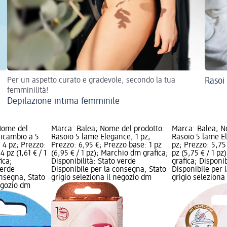
Per un aspetto curato e gradevole, secondo la tua
Rasoi
femminilità!
Depilazione intima femminile
Nome del
Marca: Balea; Nome del prodotto:
Marca: Balea; N
ricambio a 5
Rasoio 5 lame Elegance, 1 pz;
Rasoio 5 lame E
 4 pz; Prezzo:
Prezzo: 6,95 €; Prezzo base: 1 pz
pz; Prezzo: 5,75
 pz (1,61 € / 1
(6,95 € / 1 pz); Marchio dm grafica;
pz (5,75 € / 1 p
ica;
Disponibilità: Stato verde
grafica; Disponib
verde
Disponibile per la consegna, Stato
Disponibile per 
onsegna, Stato
grigio seleziona il negozio dm
grigio seleziona
negozio dm