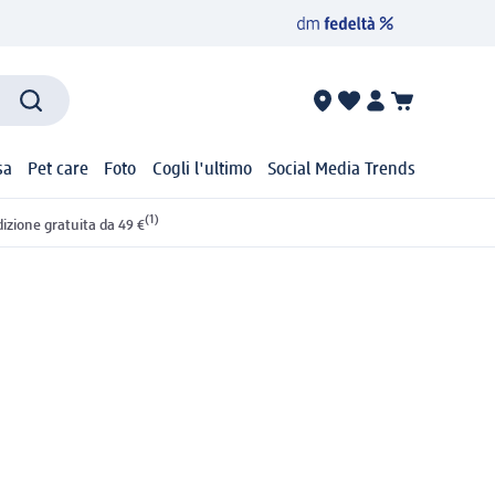
sa
Pet care
Foto
Cogli l'ultimo
Social Media Trends
(1)
izione gratuita da 49 €