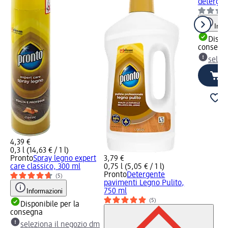
detergen
Info
Dispon
consegn
selez
4,39 €
0,3 l (14,63 € / 1 l)
Pronto
Spray legno expert
3,79 €
care classico, 300 ml
0,75 l (5,05 € / 1 l)
Pronto
Detergente
(5)
pavimenti Legno Pulito,
Informazioni
750 ml
(5)
Disponibile per la
consegna
seleziona il negozio dm