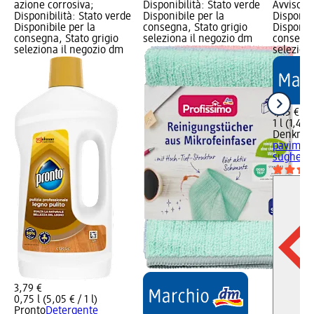
azione corrosiva;
Disponibilità: Stato verde
Avviso di
Disponibilità: Stato verde
Disponibile per la
Disponibi
Disponibile per la
consegna, Stato grigio
Disponibi
consegna, Stato grigio
seleziona il negozio dm
consegna
seleziona il negozio dm
selezion
1,45 €
1 l (1,45 €
Denkmit
paviment
sughero, 
3,79 €
0,75 l (5,05 € / 1 l)
Pronto
Detergente