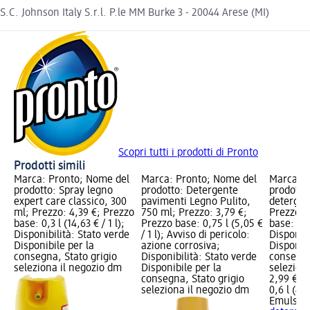
S.C. Johnson Italy S.r.l. P.le MM Burke 3 - 20044 Arese (MI)
Scopri tutti i prodotti di Pronto
Prodotti simili
Marca: Pronto; Nome del
Marca: Pronto; Nome del
Marca: E
prodotto: Spray legno
prodotto: Detergente
prodotto
expert care classico, 300
pavimenti Legno Pulito,
detergen
ml; Prezzo: 4,39 €; Prezzo
750 ml; Prezzo: 3,79 €;
Prezzo: 
base: 0,3 l (14,63 € / 1 l);
Prezzo base: 0,75 l (5,05 €
base: 0,6 
Disponibilità: Stato verde
/ 1 l); Avviso di pericolo:
Disponibi
Disponibile per la
azione corrosiva;
Disponibi
consegna, Stato grigio
Disponibilità: Stato verde
consegna
seleziona il negozio dm
Disponibile per la
selezion
consegna, Stato grigio
2,99 €
seleziona il negozio dm
0,6 l (4,9
Emulsio