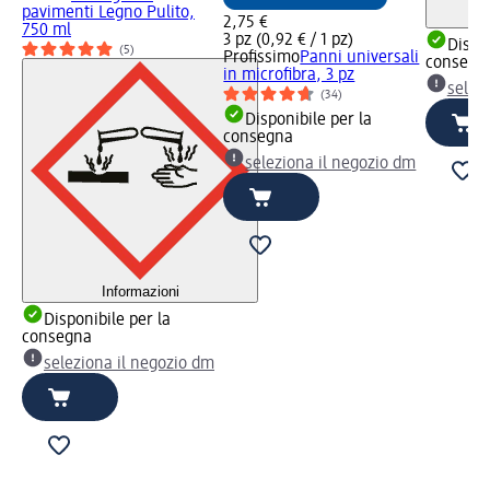
pavimenti Legno Pulito,
2,75 €
750 ml
3 pz (0,92 € / 1 pz)
Dispon
(5)
Profissimo
Panni universali
consegn
in microfibra, 3 pz
selez
(34)
Disponibile per la
consegna
seleziona il negozio dm
Informazioni
Disponibile per la
consegna
seleziona il negozio dm