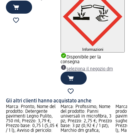
Informazioni
Disponibile per la
consegna
seleziona il negozio dm
Gli altri clienti hanno acquistato anche
Marca: Pronto; Nome del
Marca: Profissimo; Nome
Marca: 
prodotto: Detergente
del prodotto: Panni
prodotto
pavimenti Legno Pulito,
universali in microfibra, 3
paviment
750 ml; Prezzo: 3,79 €;
pz; Prezzo: 2,75 €; Prezzo
sughero, 
Prezzo base: 0,75 l (5,05 €
base: 3 pz (0,92 € / 1 pz);
Prezzo ba
/ 1 l); Avviso di pericolo:
Marchio dm grafica;
l); March