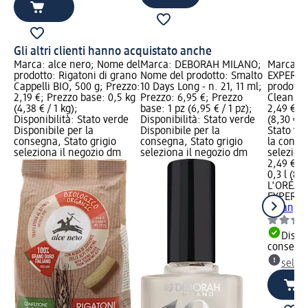
Gli altri clienti hanno acquistato anche
Marca: alce nero; Nome del
Marca: DEBORAH MILANO;
Marca: 
prodotto: Rigatoni di grano
Nome del prodotto: Smalto
EXPERT;
Cappelli BIO, 500 g; Prezzo:
10 Days Long - n. 21, 11 ml;
prodotto:
2,19 €; Prezzo base: 0,5 kg
Prezzo: 6,95 €; Prezzo
Clean, 3
(4,38 € / 1 kg);
base: 1 pz (6,95 € / 1 pz);
2,49 €; P
Disponibilità: Stato verde
Disponibilità: Stato verde
(8,30 € / 
Disponibile per la
Disponibile per la
Stato ve
consegna, Stato grigio
consegna, Stato grigio
la conse
seleziona il negozio dm
seleziona il negozio dm
selezion
2,49 €
0,3 l (8,3
L'ORÉAL
EXPERT
G
Clean, 3
Dispon
consegn
selez