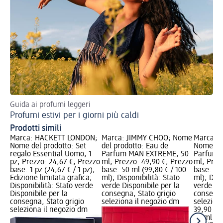
Guida ai profumi leggeri
5 c
Profumi estivi per i giorni più caldi
Sc
Prodotti simili
Marca: HACKETT LONDON;
Marca: JIMMY CHOO; Nome
Marca: 
Nome del prodotto: Set
del prodotto: Eau de
Nome del
regalo Essential Uomo, 1
Parfum MAN EXTREME, 50
Parfum 
pz; Prezzo: 24,67 €; Prezzo
ml; Prezzo: 49,90 €; Prezzo
ml; Prez
base: 1 pz (24,67 € / 1 pz);
base: 50 ml (99,80 € / 100
base: 50 
Edizione limitata grafica;
ml); Disponibilità: Stato
ml); Disp
Disponibilità: Stato verde
verde Disponibile per la
verde Dis
Disponibile per la
consegna, Stato grigio
consegna
consegna, Stato grigio
seleziona il negozio dm
selezion
seleziona il negozio dm
39,90 €
50 ml (79