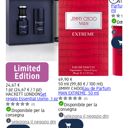
MONT B
Parfum 
ml
Dispon
consegn
selez
49,90 €
50 ml (99,80 € / 100 ml)
24,67 €
JIMMY CHOO
Eau de Parfum
1 pz (24,67 € / 1 pz)
MAN EXTREME, 50 ml
HACKETT LONDON
Set
regalo Essential Uomo, 1 pz
(0)
(0)
Disponibile per la
consegna
Disponibile per la
consegna
seleziona il negozio dm
seleziona il negozio dm