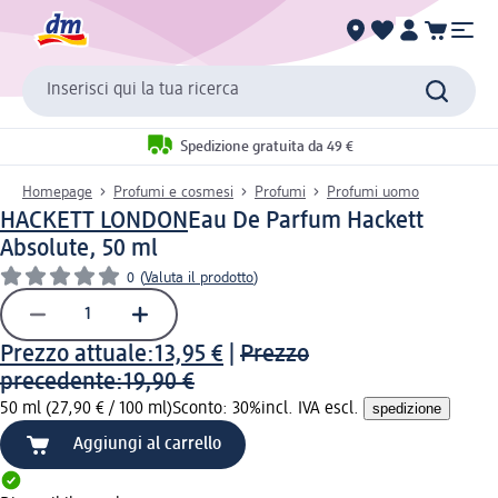
Inserisci qui la tua ricerca
Spedizione gratuita da 49 €
Homepage
Profumi e cosmesi
Profumi
Profumi uomo
HACKETT LONDON
Eau De Parfum Hackett
Absolute, 50 ml
0
(
Valuta il prodotto
)
Prezzo attuale:
13,95 €
|
Prezzo
precedente:
19,90 €
50 ml (27,90 € / 100 ml)
Sconto: 30%
incl. IVA escl.
spedizione
Aggiungi al carrello