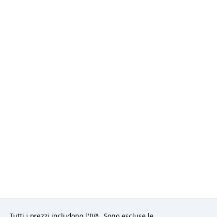
Tutti i prezzi includono l'IVA. Sono escluse le