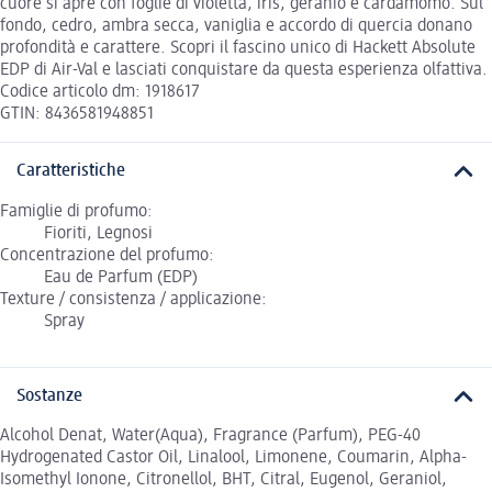
cuore si apre con foglie di violetta, iris, geranio e cardamomo. Sul
fondo, cedro, ambra secca, vaniglia e accordo di quercia donano
profondità e carattere. Scopri il fascino unico di Hackett Absolute
EDP di Air-Val e lasciati conquistare da questa esperienza olfattiva.
Codice articolo dm: 1918617
GTIN: 8436581948851
Caratteristiche
Famiglie di profumo:
Fioriti, Legnosi
Concentrazione del profumo:
Eau de Parfum (EDP)
Texture / consistenza / applicazione:
Spray
Sostanze
Alcohol Denat, Water(Aqua), Fragrance (Parfum), PEG-40
Hydrogenated Castor Oil, Linalool, Limonene, Coumarin, Alpha-
Isomethyl Ionone, Citronellol, BHT, Citral, Eugenol, Geraniol,