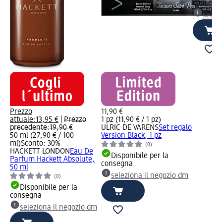
consegn
selez
Prezzo
11,90 €
attuale:
13,95 €
|
Prezzo
1 pz (11,90 € / 1 pz)
precedente:
19,90 €
ULRIC DE VARENS
Set regalo
50 ml (27,90 € / 100
Version Black, 1 pz
ml)
Sconto: 30%
(0)
HACKETT LONDON
Eau De
Disponibile per la
Parfum Hackett Absolute,
consegna
50 ml
seleziona il negozio dm
(0)
Disponibile per la
consegna
seleziona il negozio dm