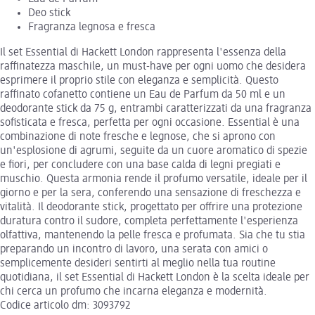
Deo stick
Fragranza legnosa e fresca
Il set Essential di Hackett London rappresenta l'essenza della
raffinatezza maschile, un must-have per ogni uomo che desidera
esprimere il proprio stile con eleganza e semplicità. Questo
raffinato cofanetto contiene un Eau de Parfum da 50 ml e un
deodorante stick da 75 g, entrambi caratterizzati da una fragranza
sofisticata e fresca, perfetta per ogni occasione. Essential è una
combinazione di note fresche e legnose, che si aprono con
un'esplosione di agrumi, seguite da un cuore aromatico di spezie
e fiori, per concludere con una base calda di legni pregiati e
muschio. Questa armonia rende il profumo versatile, ideale per il
giorno e per la sera, conferendo una sensazione di freschezza e
vitalità. Il deodorante stick, progettato per offrire una protezione
duratura contro il sudore, completa perfettamente l'esperienza
olfattiva, mantenendo la pelle fresca e profumata. Sia che tu stia
preparando un incontro di lavoro, una serata con amici o
semplicemente desideri sentirti al meglio nella tua routine
quotidiana, il set Essential di Hackett London è la scelta ideale per
chi cerca un profumo che incarna eleganza e modernità.
Codice articolo dm: 3093792