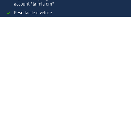
account "la mia dm"
Reso facile e veloce
Offerte e suggerimenti su misura per te
Crea il tuo account "la mia dm"
Aiuto e contatti
Servizi
Servizio clienti
Spedizione e consegna
Reso e rimborso
L'azienda
La nostra azienda
Corporate Responsibility
Lavora con noi
Press e news
Espansione
Un mondo di prodotti