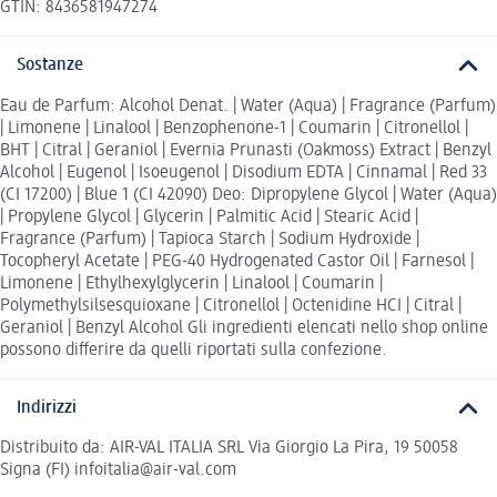
GTIN: 8436581947274
Sostanze
Eau de Parfum: Alcohol Denat. | Water (Aqua) | Fragrance (Parfum)
| Limonene | Linalool | Benzophenone-1 | Coumarin | Citronellol |
BHT | Citral | Geraniol | Evernia Prunasti (Oakmoss) Extract | Benzyl
Alcohol | Eugenol | Isoeugenol | Disodium EDTA | Cinnamal | Red 33
(CI 17200) | Blue 1 (CI 42090) Deo: Dipropylene Glycol | Water (Aqua)
| Propylene Glycol | Glycerin | Palmitic Acid | Stearic Acid |
Fragrance (Parfum) | Tapioca Starch | Sodium Hydroxide |
Tocopheryl Acetate | PEG-40 Hydrogenated Castor Oil | Farnesol |
Limonene | Ethylhexylglycerin | Linalool | Coumarin |
Polymethylsilsesquioxane | Citronellol | Octenidine HCI | Citral |
Geraniol | Benzyl Alcohol Gli ingredienti elencati nello shop online
possono differire da quelli riportati sulla confezione.
Indirizzi
Distribuito da: AIR-VAL ITALIA SRL Via Giorgio La Pira, 19 50058
Signa (FI) infoitalia@air-val.com