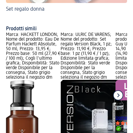
Set regalo donna
Tr
Re
Prodotti simili
Marca: HACKETT LONDON;
Marca: ULRIC DE VARENS;
Marca: P
Nome del prodotto: Eau De
Nome del prodotto: Set
prodotto
Parfum Hackett Absolute,
regalo Version Black, 1 pz;
Guy Uomo
50 ml; Prezzo: 13,95 €;
Prezzo: 11,90 €; Prezzo
14,90 €; 
Prezzo base: 50 ml (27,90 €
base: 1 pz (11,90 € / 1 pz);
(14,90 € 
/ 100 ml); Cogli l'ultimo
Edizione limitata grafica;
limitata 
grafica; Disponibilità: Stato
Disponibilità: Stato verde
Disponibi
verde Disponibile per la
Disponibile per la
Disponibi
consegna, Stato grigio
consegna, Stato grigio
consegna
seleziona il negozio dm
seleziona il negozio dm
selezion
14,90 €
1 pz (14,9
POLICE
S
Uomo, 1 
Dispon