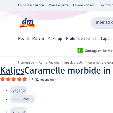
La nostra azienda
Press e news
Lavora con noi
Ispirazio
Inserisci 
Novità
Marchi
Make-up
Profumi e cosmesi
Capelli
Vantaggi esclusivi 
Homepage
Alimentazione
Snack e dolci
Caramelle e gelat
Katjes
Caramelle morbide in q
4.7
(
12 recensioni
)
vegano
vegetariano
vegano