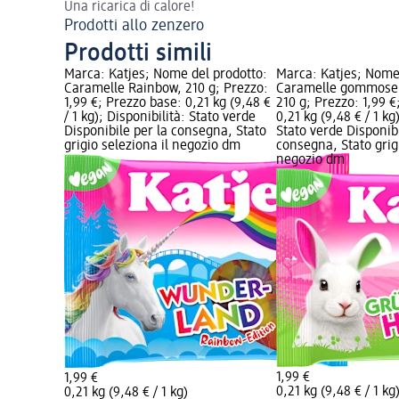
Una ricarica di calore!
Prodotti allo zenzero
Prodotti simili
Marca: Katjes; Nome del prodotto:
Marca: Katjes; Nome
Caramelle Rainbow, 210 g; Prezzo:
Caramelle gommose c
1,99 €; Prezzo base: 0,21 kg (9,48 €
210 g; Prezzo: 1,99 €
/ 1 kg); Disponibilità: Stato verde
0,21 kg (9,48 € / 1 kg
Disponibile per la consegna, Stato
Stato verde Disponibi
grigio seleziona il negozio dm
consegna, Stato grigi
negozio dm
1,99 €
1,99 €
0,21 kg (9,48 € / 1 kg
0,21 kg (9,48 € / 1 kg)