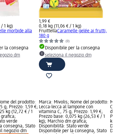
1,99 €
 / 1 kg)
0,18 kg (11,06 € / 1 kg)
lle morbide alla
Fruittella
Caramelle gelée ai frutti,
180 g
(0)
er la consegna
Disponibile per la consegna
negozio dm
seleziona il negozio dm
ome del prodotto:
Marca: Mivolis; Nome del prodotto:
Marca: Mivo
25 g; Prezzo: 1,59 €;
Lecca-lecca al lampone con
Caramelle a
25 kg (12,72 € / 1
vitamina C, 75 g; Prezzo: 1,99 €;
destrosio, 4
grafica;
Prezzo base: 0,075 kg (26,53 € / 1
Prezzo base:
tato verde
kg); Marchio dm grafica;
kg); Marchi
la consegna, Stato
Disponibilità: Stato verde
Disponibilit
 il negozio dm
Disponibile per la consegna, Stato
Disponibile