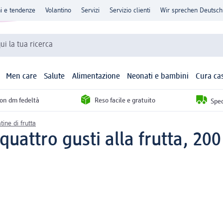
ni e tendenze
Volantino
Servizi
Servizio clienti
Wir sprechen Deutsch
qui la tua ricerca
Men care
Salute
Alimentazione
Neonati e bambini
Cura ca
con dm fedeltà
Reso facile e gratuito
Sped
ine di frutta
uattro gusti alla frutta, 200