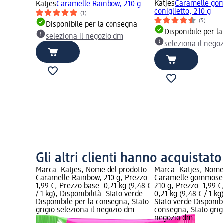
Katjes
Caramelle g
Katjes
Caramelle Rainbow, 210 g
coniglietto, 210 g
(1)
(5)
Disponibile per la consegna
Disponibile per l
seleziona il negozio dm
seleziona il nego
Gli altri clienti hanno acquistat
Marca: Katjes; Nome del prodotto:
Marca: Katjes; Nome
Caramelle Rainbow, 210 g; Prezzo:
Caramelle gommose c
1,99 €; Prezzo base: 0,21 kg (9,48 €
210 g; Prezzo: 1,99 €
/ 1 kg); Disponibilità: Stato verde
0,21 kg (9,48 € / 1 kg
Disponibile per la consegna, Stato
Stato verde Disponibi
grigio seleziona il negozio dm
consegna, Stato grigi
negozio dm