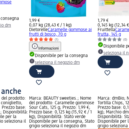
ommose
a consegna
1,99 €
1,79 €
0,07 kg (28,43 € / 1 kg)
0,145 kg (12,34 €
zio dm
Dietorelle
Caramelle gommose ai
Fruittella
Carame
frutti di bosco, 70 g
frutta, 145 g
(1)
(0)
Disponibile p
Informazioni
seleziona il 
Disponibile per la consegna
seleziona il negozio dm
o anche
 del prodotto:
Marca: BEAUTY sweeties.; Nome
Marca: dmBio; N
oniglietto,
del prodotto: Caramelle gommose
Tortilla Chips, 1
; Prezzo base:
Sour Cats, 125 g; Prezzo: 1,99 €;
Prezzo base: 0,1
); Disponibilità:
Prezzo base: 0,125 kg (15,92 € / 1
kg); Marchio dm 
le per la
kg); Disponibilità: Stato verde
Disponibilità: S
o seleziona il
Disponibile per la consegna, Stato
Disponibile per 
grigio seleziona il negozio dm
grigio seleziona