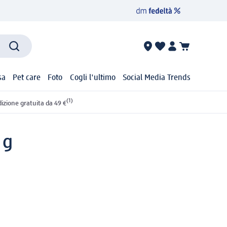
sa
Pet care
Foto
Cogli l'ultimo
Social Media Trends
(1)
izione gratuita da 49 €
 g