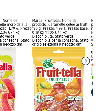
a; Nome del
Marca: Fruittella; Nome del
Marca: Diet
elle morbide alla
prodotto: Caramelle gelée ai frutti,
prodotto: C
ezzo: 1,79 €; Prezzo
180 g; Prezzo: 1,99 €; Prezzo base:
mango e pas
2,34 € / 1 kg);
0,18 kg (11,06 € / 1 kg);
Prezzo: 1,99
tato verde
Disponibilità: Stato verde
(28,43 € / 1 
la consegna, Stato
Disponibile per la consegna, Stato
verde Dispo
 il negozio dm
grigio seleziona il negozio dm
Stato grigio
1,99 €
0,07 kg (28,
Dietorelle
C
mango e pas
Informaz
Disponib
selezion