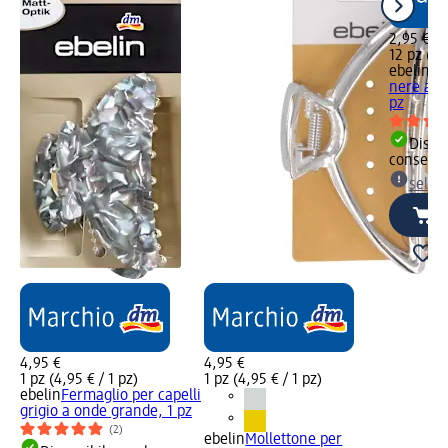
2,95 €
12 pz (0,
ebelin
Fo
nere ant
pz
Dispon
consegn
selez
4,95 €
4,95 €
1 pz (4,95 € / 1 pz)
1 pz (4,95 € / 1 pz)
ebelin
Fermaglio per capelli
grigio a onde grande, 1 pz
(2)
ebelin
Mollettone per