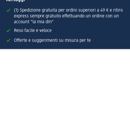
(1) Spedizione gratuita per ordini superiori a 49 € e ritiro
express sempre gratuito effettuando un ordine con un
account "la mia dm"
Reso facile e veloce
Offerte e suggerimenti su misura per te
Crea il tuo account "la mia dm"
Aiuto e contatti
Servizi
Servizio clienti
Spedizione e consegna
Reso e rimborso
L'azienda
La nostra azienda
Corporate Responsibility