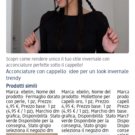
Scopri come rendere unico il tuo stile invernale con
Su
acconciature perfette sotto il cappello!
Ac
Acconciature con cappello: idee per un look invernale
trendy
Prodotti simili
Marca: ebelin; Nome del
Marca: ebelin; Nome del
Marca: e
prodotto: Fermaglio dorato
prodotto: Mollettone per
prodotto
con perle, 1 pz; Prezzo:
capelli oro, 1 pz; Prezzo:
capelli c
4,95 €; Prezzo base: 1 pz
4,95 €; Prezzo base: 1 pz
Prezzo: 
(4,95 € / 1 pz); Marchio dm
(4,95 € / 1 pz); Marchio dm
base: 1 p
grafica; Disponibilità: Stato
grafica; Disponibilità: Stato
Marchio 
verde Disponibile per la
verde Disponibile per la
Disponibi
consegna, Stato grigio
consegna, Stato grigio
Disponibi
seleziona il negozio dm
seleziona il negozio dm
consegna