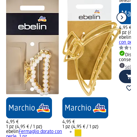
selezion
4,95 €
1 pz (4,95
ebelin
Fe
con perle
Dispon
consegn
selez
4,95 €
4,95 €
1 pz (4,95 € / 1 pz)
1 pz (4,95 € / 1 pz)
ebelin
Fermaglio dorato con
perle, 1 pz