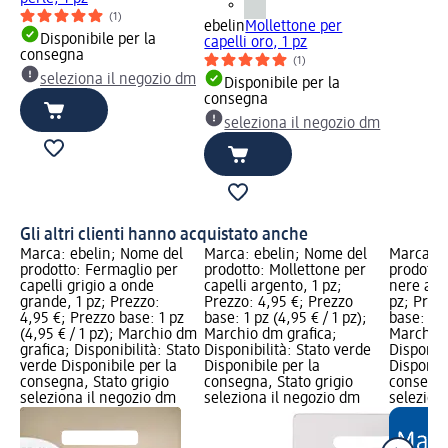
(1)
ebelin
Mollettone per
Disponibile per la
capelli oro, 1 pz
consegna
(1)
seleziona il negozio dm
Disponibile per la
consegna
seleziona il negozio dm
Gli altri clienti hanno acquistato anche
Marca: ebelin; Nome del
Marca: ebelin; Nome del
Marca: e
prodotto: Fermaglio per
prodotto: Mollettone per
prodotto
capelli grigio a onde
capelli argento, 1 pz;
nere ant
grande, 1 pz; Prezzo:
Prezzo: 4,95 €; Prezzo
pz; Prez
4,95 €; Prezzo base: 1 pz
base: 1 pz (4,95 € / 1 pz);
base: 12 
(4,95 € / 1 pz); Marchio dm
Marchio dm grafica;
Marchio 
grafica; Disponibilità: Stato
Disponibilità: Stato verde
Disponibi
verde Disponibile per la
Disponibile per la
Disponibi
consegna, Stato grigio
consegna, Stato grigio
consegna
seleziona il negozio dm
seleziona il negozio dm
selezion