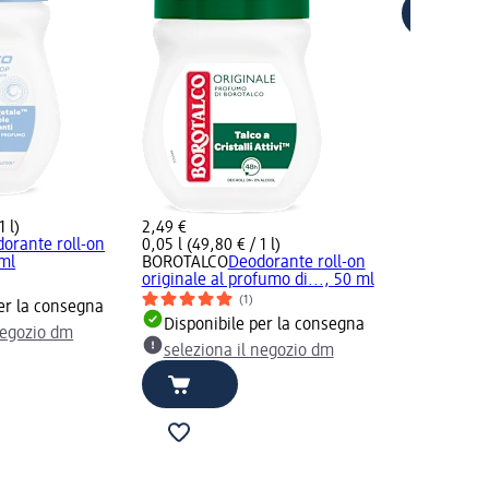
1 l)
2,49 €
orante roll-on
0,05 l (49,80 € / 1 l)
 ml
BOROTALCO
Deodorante roll-on
originale al profumo di..., 50 ml
(1)
er la consegna
Disponibile per la consegna
negozio dm
seleziona il negozio dm