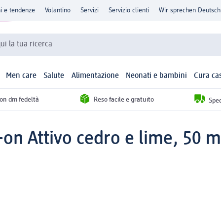
ni e tendenze
Volantino
Servizi
Servizio clienti
Wir sprechen Deutsch
qui la tua ricerca
Men care
Salute
Alimentazione
Neonati e bambini
Cura ca
con dm fedeltà
Reso facile e gratuito
Sped
on Attivo cedro e lime, 50 m