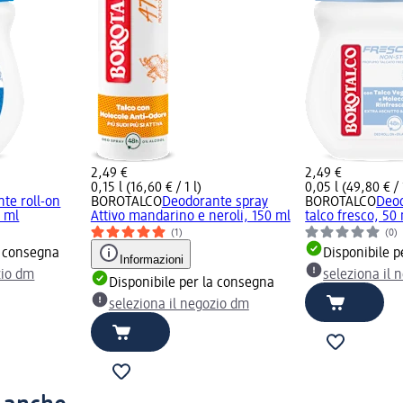
2,49 €
2,49 €
0,15 l (16,60 € / 1 l)
0,05 l (49,80 € / 
te roll-on
BOROTALCO
Deodorante spray
BOROTALCO
Deod
0 ml
Attivo mandarino e neroli, 150 ml
talco fresco, 50
(1)
(0)
a consegna
Disponibile p
Informazioni
zio dm
seleziona il 
Disponibile per la consegna
seleziona il negozio dm