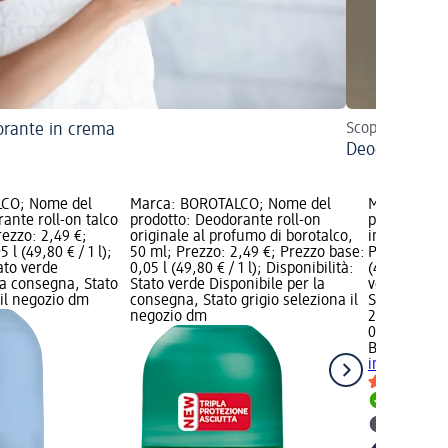
rante in crema
Scopri quale fo
Deodorante vs
CO; Nome del
Marca: BOROTALCO; Nome del
Marca: BOR
ante roll-on talco
prodotto: Deodorante roll-on
prodotto: D
rezzo: 2,49 €;
originale al profumo di borotalco,
intensivo a c
 l (49,80 € / 1 l);
50 ml; Prezzo: 2,49 €; Prezzo base:
Prezzo: 2,49
tato verde
0,05 l (49,80 € / 1 l); Disponibilità:
(49,80 € / 1 
la consegna, Stato
Stato verde Disponibile per la
verde Dispo
 il negozio dm
consegna, Stato grigio seleziona il
Stato grigio
negozio dm
2,49 €
0,05 l (49,80
BOROTALCO
intensivo a c
Disponib
selezion