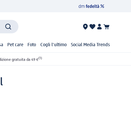
sa
Pet care
Foto
Cogli l'ultimo
Social Media Trends
(1)
izione gratuita da 49 €
l