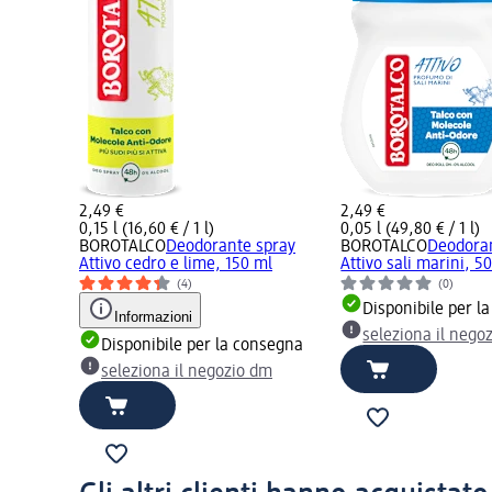
2,49 €
2,49 €
0,15 l (16,60 € / 1 l)
0,05 l (49,80 € / 1 l)
BOROTALCO
Deodorante spray
BOROTALCO
Deodoran
Attivo cedro e lime, 150 ml
Attivo sali marini, 5
(4)
(0)
Disponibile per l
Informazioni
seleziona il nego
Disponibile per la consegna
seleziona il negozio dm