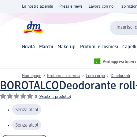
La nostra azienda
Press e news
Lavora con noi
Ispirazio
Inserisci 
Novità
Marchi
Make-up
Profumi e cosmesi
Capelli
Vantaggi esclusivi 
Homepage
Profumi e cosmesi
Cura corpo
Deodoranti
BOROTALCO
Deodorante roll-
0
(
Valuta il prodotto
)
Senza alcol
Senza alcol