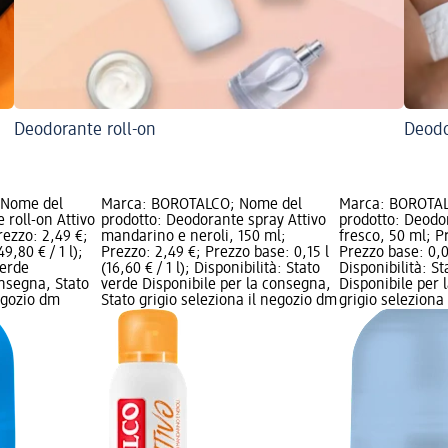
Deodorante roll-on
Deodo
 Nome del
Marca: BOROTALCO; Nome del
Marca: BOROTAL
 roll-on Attivo
prodotto: Deodorante spray Attivo
prodotto: Deodor
rezzo: 2,49 €;
mandarino e neroli, 150 ml;
fresco, 50 ml; P
9,80 € / 1 l);
Prezzo: 2,49 €; Prezzo base: 0,15 l
Prezzo base: 0,05
verde
(16,60 € / 1 l); Disponibilità: Stato
Disponibilità: S
onsegna, Stato
verde Disponibile per la consegna,
Disponibile per 
negozio dm
Stato grigio seleziona il negozio dm
grigio seleziona