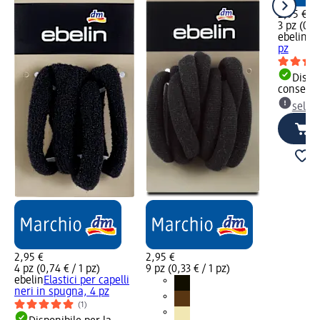
2,95 €
3 pz (0,9
ebelin
Set
pz
Dispon
consegn
selez
2,95 €
2,95 €
4 pz (0,74 € / 1 pz)
9 pz (0,33 € / 1 pz)
ebelin
Elastici per capelli
neri in spugna, 4 pz
(1)