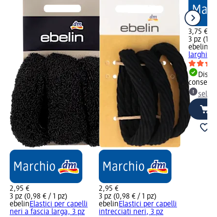
3,75 €
3 pz (1,25
ebelin
Ela
larghi ne
Dispon
consegn
selez
2,95 €
2,95 €
3 pz (0,98 € / 1 pz)
3 pz (0,98 € / 1 pz)
ebelin
Elastici per capelli
ebelin
Elastici per capelli
neri a fascia larga, 3 pz
intrecciati neri, 3 pz