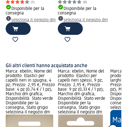
(1)
(0)
Disponibile per la
Disponibile per la
consegna
consegna
seleziona il negozio dm
seleziona il negozio dm
Gli altri clienti hanno acquistato anche
Marca: ebelin; Nome del
Marca: ebelin; Nome del
Marca: e
prodotto: Elastici per
prodotto: Elastici per
prodotto:
capelli neri in spugna, 4
capelli neri spessi, 9 pz;
larghi, 3
pz; Prezzo: 2,95 €; Prezzo
Prezzo: 2,95 €; Prezzo
Prezzo ba
base: 4 pz (0,74 € / 1 pz);
base: 9 pz (0,33 € / 1 pz);
pz); Mar
Marchio dm grafica;
Marchio dm grafica;
Disponibi
Disponibilità: Stato verde
Disponibilità: Stato verde
Disponibi
Disponibile per la
Disponibile per la
consegna
consegna, Stato grigio
consegna, Stato grigio
selezion
seleziona il negozio dm
seleziona il negozio dm