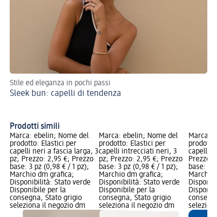
Stile ed eleganza in pochi passi
Sco
Sleek bun: capelli di tendenza
acc
Ac
tr
Prodotti simili
Marca: ebelin; Nome del
Marca: ebelin; Nome del
Marca: e
prodotto: Elastici per
prodotto: Elastici per
prodotto:
capelli neri a fascia larga, 3
capelli intrecciati neri, 3
capelli l
pz; Prezzo: 2,95 €; Prezzo
pz; Prezzo: 2,95 €; Prezzo
Prezzo: 
base: 3 pz (0,98 € / 1 pz);
base: 3 pz (0,98 € / 1 pz);
base: 3 p
Marchio dm grafica;
Marchio dm grafica;
Marchio 
Disponibilità: Stato verde
Disponibilità: Stato verde
Disponibi
Disponibile per la
Disponibile per la
Disponibi
consegna, Stato grigio
consegna, Stato grigio
consegna
seleziona il negozio dm
seleziona il negozio dm
selezion