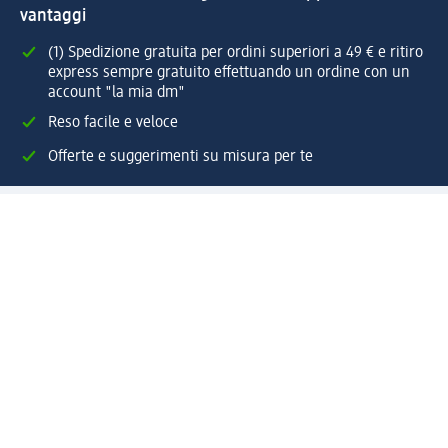
vantaggi
(1) Spedizione gratuita per ordini superiori a 49 € e ritiro
express sempre gratuito effettuando un ordine con un
account "la mia dm"
Reso facile e veloce
Offerte e suggerimenti su misura per te
Crea il tuo account "la mia dm"
Aiuto e contatti
Servizi
Servizio clienti
Spedizione e consegna
Reso e rimborso
L'azienda