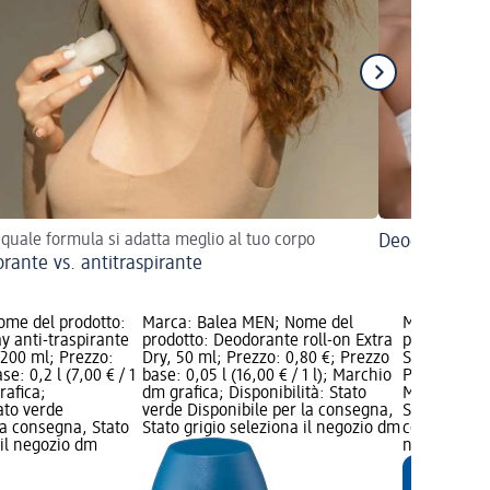
 quale formula si adatta meglio al tuo corpo
Deodorante i
rante vs. antitraspirante
ome del prodotto:
Marca: Balea MEN; Nome del
Marca: Bal
y anti-traspirante
prodotto: Deodorante roll-on Extra
prodotto: D
 200 ml; Prezzo:
Dry, 50 ml; Prezzo: 0,80 €; Prezzo
SENSITIVE, 
se: 0,2 l (7,00 € / 1
base: 0,05 l (16,00 € / 1 l); Marchio
Prezzo base: 
rafica;
dm grafica; Disponibilità: Stato
Marchio dm g
tato verde
verde Disponibile per la consegna,
Stato verde 
la consegna, Stato
Stato grigio seleziona il negozio dm
consegna, St
 il negozio dm
negozio dm