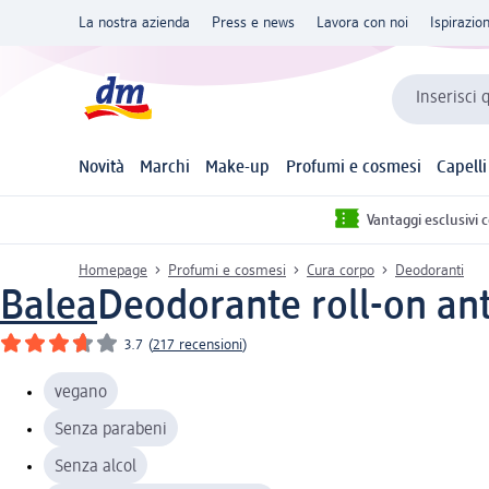
La nostra azienda
Press e news
Lavora con noi
Ispirazio
Inserisci 
Novità
Marchi
Make-up
Profumi e cosmesi
Capelli
Vantaggi esclusivi 
Homepage
Profumi e cosmesi
Cura corpo
Deodoranti
Balea
Deodorante roll-on ant
3.7
(
217 recensioni
)
vegano
Senza parabeni
Senza alcol