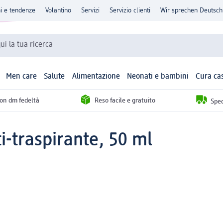
ni e tendenze
Volantino
Servizi
Servizio clienti
Wir sprechen Deutsch
qui la tua ricerca
Men care
Salute
Alimentazione
Neonati e bambini
Cura ca
con dm fedeltà
Reso facile e gratuito
Sped
i-traspirante, 50 ml