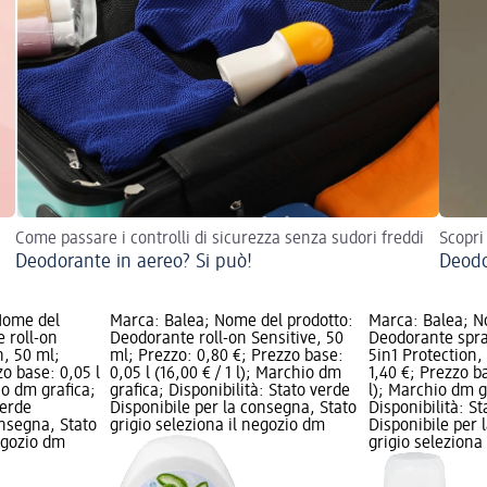
Come passare i controlli di sicurezza senza sudori freddi
Scopri
Deodorante in aereo? Si può!
Deodo
Nome del
Marca: Balea; Nome del prodotto:
Marca: Balea; N
 roll-on
Deodorante roll-on Sensitive, 50
Deodorante spra
h, 50 ml;
ml; Prezzo: 0,80 €; Prezzo base:
5in1 Protection,
zo base: 0,05 l
0,05 l (16,00 € / 1 l); Marchio dm
1,40 €; Prezzo ba
hio dm grafica;
grafica; Disponibilità: Stato verde
l); Marchio dm g
verde
Disponibile per la consegna, Stato
Disponibilità: S
onsegna, Stato
grigio seleziona il negozio dm
Disponibile per 
negozio dm
grigio seleziona