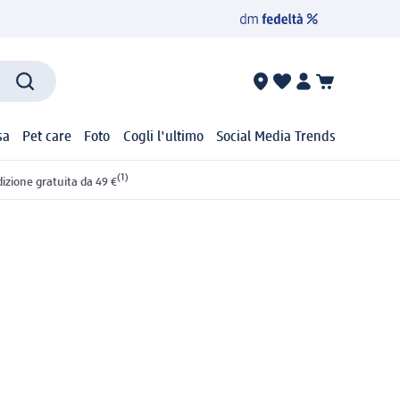
sa
Pet care
Foto
Cogli l'ultimo
Social Media Trends
(1)
izione gratuita da 49 €