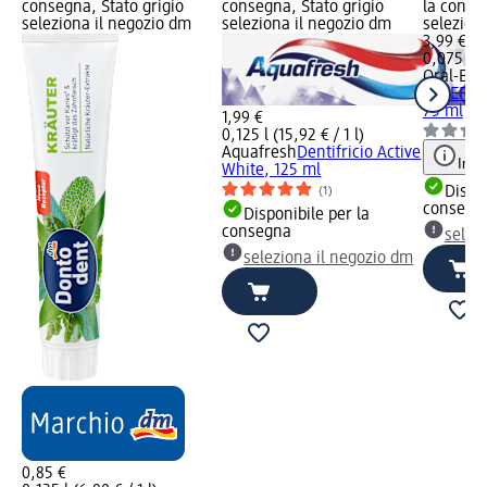
consegna, Stato grigio
consegna, Stato grigio
la conse
seleziona il negozio dm
seleziona il negozio dm
selezion
3,99 €
0,075 l (5
Oral-B
De
EXPERT 
75 ml
1,99 €
0,125 l (15,92 € / 1 l)
Aquafresh
Dentifricio Active
Info
White, 125 ml
Dispon
(1)
consegn
Disponibile per la
consegna
selez
seleziona il negozio dm
0,85 €