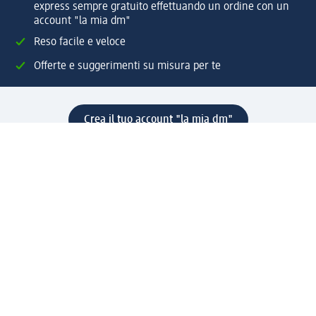
express sempre gratuito effettuando un ordine con un
account "la mia dm"
Reso facile e veloce
Offerte e suggerimenti su misura per te
Crea il tuo account "la mia dm"
Aiuto e contatti
Servizi
Servizio clienti
Spedizione e consegna
Reso e rimborso
L'azienda
La nostra azienda
Corporate Responsibility
Lavora con noi
Press e news
Espansione
Un mondo di prodotti