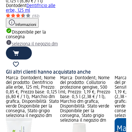
0,125 l (6,80 € / 1 l)
Dontodent
Dentifricio alle
erbe, 125 ml
(132)
Informazioni
Disponibile per la
consegna
seleziona il negozio dm
Gli altri clienti hanno acquistato anche
Marca: Dontodent; Nome
Marca: Dontodent; Nome
Marca: 
del prodotto: Dentifricio
del prodotto: Collutorio
del prodo
alle erbe, 125 ml; Prezzo:
protezione gengive, 500
Sensitiv
0,85 €; Prezzo base: 0,125 l
ml; Prezzo: 1,19 €; Prezzo
1,19 €; P
(6,80 € / 1 l); Marchio dm
base: 0,5 l (2,38 € / 1 l);
(2,38 € /
grafica; Disponibilità: Stato
Marchio dm grafica;
grafica; 
verde Disponibile per la
Disponibilità: Stato verde
verde Dis
consegna, Stato grigio
Disponibile per la
consegna
seleziona il negozio dm
consegna, Stato grigio
selezion
seleziona il negozio dm