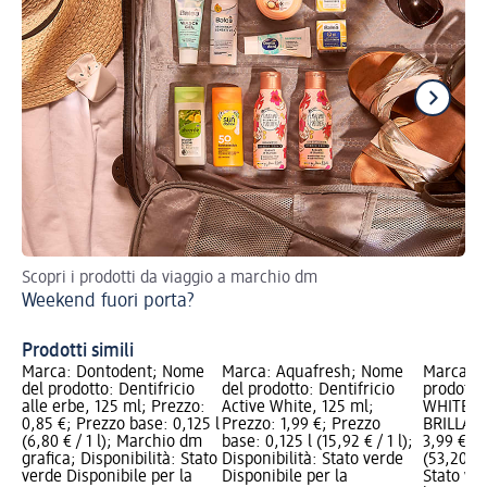
Scopri i prodotti da viaggio a marchio dm
Per
Weekend fuori porta?
De
Prodotti simili
Marca: Dontodent; Nome
Marca: Aquafresh; Nome
Marca: O
del prodotto: Dentifricio
del prodotto: Dentifricio
prodotto:
alle erbe, 125 ml; Prezzo:
Active White, 125 ml;
WHITE E
0,85 €; Prezzo base: 0,125 l
Prezzo: 1,99 €; Prezzo
BRILLANT
(6,80 € / 1 l); Marchio dm
base: 0,125 l (15,92 € / 1 l);
3,99 €; P
grafica; Disponibilità: Stato
Disponibilità: Stato verde
(53,20 € /
verde Disponibile per la
Disponibile per la
Stato ve