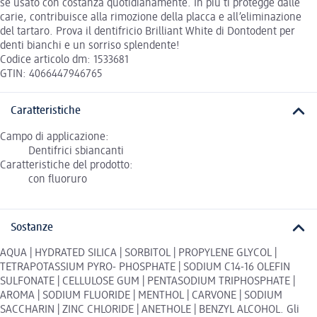
se usato con costanza quotidianamente. In più ti protegge dalle
carie, contribuisce alla rimozione della placca e all’eliminazione
del tartaro. Prova il dentifricio Brilliant White di Dontodent per
denti bianchi e un sorriso splendente!
Codice articolo dm: 1533681
GTIN: 4066447946765
Caratteristiche
Campo di applicazione:
Dentifrici sbiancanti
Caratteristiche del prodotto:
con fluoruro
Sostanze
AQUA | HYDRATED SILICA | SORBITOL | PROPYLENE GLYCOL |
TETRAPOTASSIUM PYRO- PHOSPHATE | SODIUM C14-16 OLEFIN
SULFONATE | CELLULOSE GUM | PENTASODIUM TRIPHOSPHATE |
AROMA | SODIUM FLUORIDE | MENTHOL | CARVONE | SODIUM
SACCHARIN | ZINC CHLORIDE | ANETHOLE | BENZYL ALCOHOL. Gli