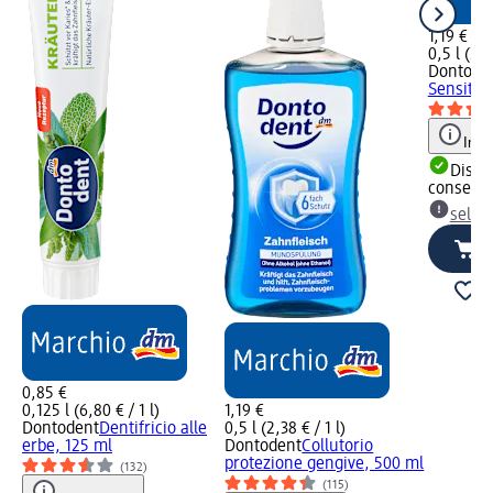
1,19 €
0,5 l (2,3
Dontode
Sensitiv
Info
Dispon
consegn
selez
0,85 €
0,125 l (6,80 € / 1 l)
1,19 €
Dontodent
Dentifricio alle
0,5 l (2,38 € / 1 l)
erbe, 125 ml
Dontodent
Collutorio
protezione gengive, 500 ml
(132)
(115)