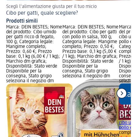
Scegli l'alimentazione giusta per il tuo micio
Ec
Cibo per gatti, quale scegliere?
Ac
Prodotti simili
Marca: DEIN BESTES; Nome
Marca: DEIN BESTES; Nome
Marca: 
del prodotto: Cibo umido
del prodotto: Cibo per gatti
del prodo
per gatti ricco di fegato,
con pollo in salsa, 100 g;
cibo umi
100 g; Categoria legale:
Categoria legale: Mangime
pollo e a
Mangime completo;
completo; Prezzo: 0,50 €;
Categori
Prezzo: 0,60 €; Prezzo
Prezzo base: 0,1 kg (5,00 €
completo
base: 0,1 kg (6,00 € / 1 kg);
/ 1 kg); Marchio dm grafica;
Prezzo ba
Marchio dm grafica;
Disponibilità: Stato verde
/ 1 kg); 
Disponibilità: Stato verde
Disponibile per la
Disponibi
Disponibile per la
consegna, Stato grigio
Disponibi
consegna, Stato grigio
seleziona il negozio dm
consegna
seleziona il negozio dm
selezion
0,50 €
0,1 kg (5
DEIN BE
cibo umi
pollo e..
complet