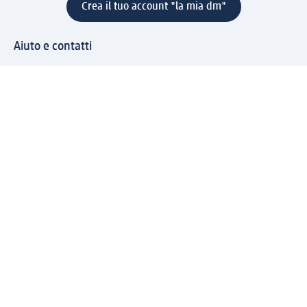
Crea il tuo account "la mia dm"
Aiuto e contatti
Servizi
Servizio clienti
Spedizione e consegna
Reso e rimborso
L'azienda
La nostra azienda
Corporate Responsibility
Lavora con noi
Press e news
Espansione
Un mondo di prodotti
Il mondo dm
Punti vendita
Il nostro Journal
Vivere consapevoli con dm