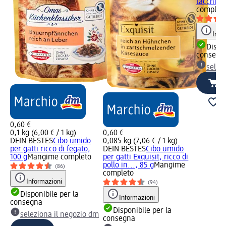
tacchino,
complet
Info
Dispon
consegn
selez
0,60 €
0,1 kg (6,00 € / 1 kg)
0,60 €
DEIN BESTES
Cibo umido
0,085 kg (7,06 € / 1 kg)
per gatti ricco di fegato,
DEIN BESTES
Cibo umido
100 g
Mangime completo
per gatti Exquisit, ricco di
pollo in..., 85 g
Mangime
(86)
completo
Informazioni
(94)
Disponibile per la
Informazioni
consegna
Disponibile per la
seleziona il negozio dm
consegna