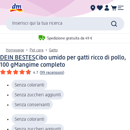
Inserisci qui la tua ricerca
Spedizione gratuita da 49 €
Homepage
Pet care
Gatto
DEIN BESTES
Cibo umido per gatti ricco di pollo,
100 g
Mangime completo
4.7
(
99 recensioni
)
Senza coloranti
Senza zuccheri aggiunti
Senza conservanti
Senza coloranti
Senza zuccheri aggiunti