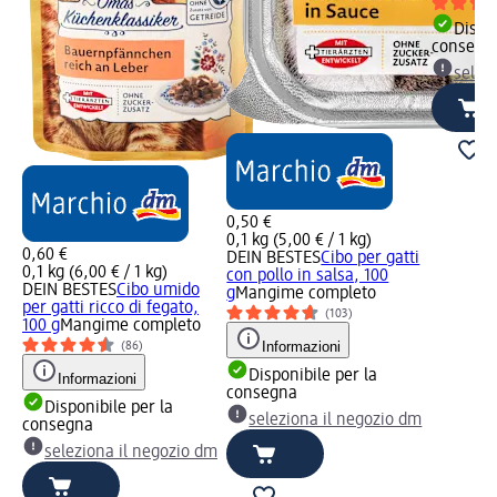
Dispon
consegn
selez
0,50 €
0,1 kg (5,00 € / 1 kg)
0,60 €
DEIN BESTES
Cibo per gatti
0,1 kg (6,00 € / 1 kg)
con pollo in salsa, 100
DEIN BESTES
Cibo umido
g
Mangime completo
per gatti ricco di fegato,
(103)
100 g
Mangime completo
Informazioni
(86)
Disponibile per la
Informazioni
consegna
Disponibile per la
seleziona il negozio dm
consegna
seleziona il negozio dm