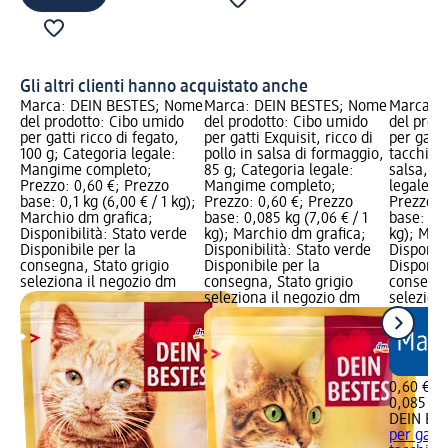
Gli altri clienti hanno acquistato anche
Marca: DEIN BESTES; Nome
Marca: DEIN BESTES; Nome
Marca: 
del prodotto: Cibo umido
del prodotto: Cibo umido
del prod
per gatti ricco di fegato,
per gatti Exquisit, ricco di
per gatti
100 g; Categoria legale:
pollo in salsa di formaggio,
tacchino
Mangime completo;
85 g; Categoria legale:
salsa, 85
Prezzo: 0,60 €; Prezzo
Mangime completo;
legale: 
base: 0,1 kg (6,00 € / 1 kg);
Prezzo: 0,60 €; Prezzo
Prezzo: 
Marchio dm grafica;
base: 0,085 kg (7,06 € / 1
base: 0,0
Disponibilità: Stato verde
kg); Marchio dm grafica;
kg); Mar
Disponibile per la
Disponibilità: Stato verde
Disponibi
consegna, Stato grigio
Disponibile per la
Disponibi
seleziona il negozio dm
consegna, Stato grigio
consegna
seleziona il negozio dm
selezion
0,60 €
0,085 kg 
DEIN BE
per gatti