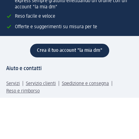
express sempre gratuito effettuando un ordine con un
account "la mia dm"
Reso facile e veloce
Offerte e suggerimenti su misura per te
Crea il tuo account "la mia dm"
Aiuto e contatti
Servizi
Servizio clienti
Spedizione e consegna
Reso e rimborso
L'azienda
La nostra azienda
Corporate Responsibility
Lavora con noi
Press e news
Espansione
Un mondo di prodotti