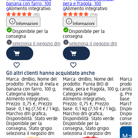
banana con farro, 100
pera e fragola, 100
g
Alimento integrativo
g
Alimento integrativo
(92)
(114)
Informazioni
Informazioni
Disponibile per la
Disponibile per la
consegna
consegna
seleziona il negozio dm
seleziona il negozio dm
Gli altri clienti hanno acquistato anche
Marca: dmBio; Nome del
Marca: dmBio; Nome del
Marca: 
prodotto: Purea di mela e
prodotto: Purea BIO di
prodotto
banana con farro, 100 g;
mela, pera e fragola, 100 g;
carota, 
Categoria legale:
Categoria legale:
g; Prezz
Alimento integrativo;
Alimento integrativo;
base: 0,1
Prezzo: 0,75 €; Prezzo
Prezzo: 0,75 €; Prezzo
Marchio 
base: 0,1 kg (7,50 € / 1 kg);
base: 0,1 kg (7,50 € / 1 kg);
Disponibi
Marchio dm grafica;
Marchio dm grafica;
Disponibi
Disponibilità: Stato verde
Disponibilità: Stato verde
consegna
Disponibile per la
Disponibile per la
selezion
consegna, Stato grigio
consegna, Stato grigio
seleziona il negozio dm
seleziona il negozio dm