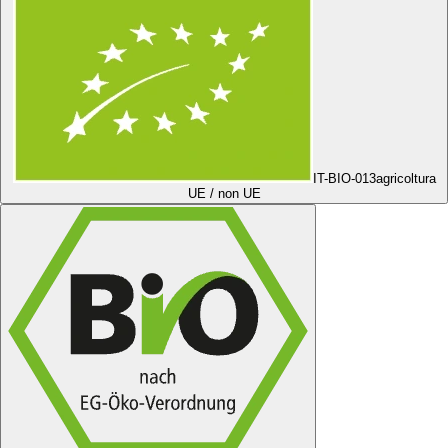
IT-BIO-013
agricoltura
UE / non UE