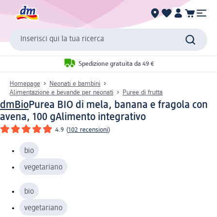
Inserisci qui la tua ricerca
Spedizione gratuita da 49 €
Homepage
Neonati e bambini
Alimentazione e bevande per neonati
Puree di frutta
dmBio
Purea BIO di mela, banana e fragola con
avena, 100 g
Alimento integrativo
4.9
(
102 recensioni
)
bio
vegetariano
bio
vegetariano