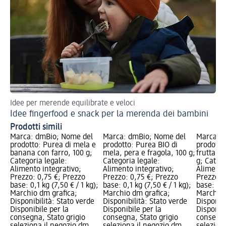
Idee per merende equilibrate e veloci
Idee fingerfood e snack per la merenda dei bambini
Prodotti simili
Marca: dmBio; Nome del
Marca: dmBio; Nome del
Marca: 
prodotto: Purea di mela e
prodotto: Purea BIO di
prodotto
banana con farro, 100 g;
mela, pera e fragola, 100 g;
frutta m
Categoria legale:
Categoria legale:
g; Catego
Alimento integrativo;
Alimento integrativo;
Alimento
Prezzo: 0,75 €; Prezzo
Prezzo: 0,75 €; Prezzo
Prezzo: 
base: 0,1 kg (7,50 € / 1 kg);
base: 0,1 kg (7,50 € / 1 kg);
base: 0,1
Marchio dm grafica;
Marchio dm grafica;
Marchio 
Disponibilità: Stato verde
Disponibilità: Stato verde
Disponibi
Disponibile per la
Disponibile per la
Disponibi
consegna, Stato grigio
consegna, Stato grigio
consegna