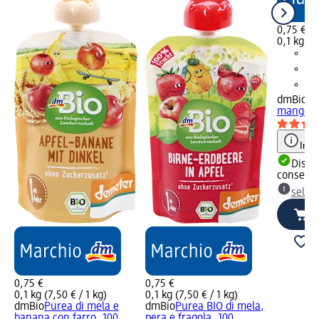
0,75 €
0,1 kg (7,
dmBio
Pu
mango e 
Info
Dispon
consegn
selez
0,75 €
0,75 €
0,1 kg (7,50 € / 1 kg)
0,1 kg (7,50 € / 1 kg)
dmBio
Purea di mela e
dmBio
Purea BIO di mela,
banana con farro, 100
pera e fragola, 100