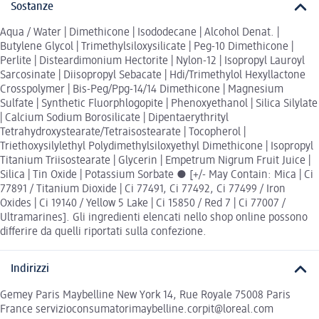
Sostanze
Aqua / Water | Dimethicone | Isododecane | Alcohol Denat. |
Butylene Glycol | Trimethylsiloxysilicate | Peg-10 Dimethicone |
Perlite | Disteardimonium Hectorite | Nylon-12 | Isopropyl Lauroyl
Sarcosinate | Diisopropyl Sebacate | Hdi/Trimethylol Hexyllactone
Crosspolymer | Bis-Peg/Ppg-14/14 Dimethicone | Magnesium
Sulfate | Synthetic Fluorphlogopite | Phenoxyethanol | Silica Silylate
| Calcium Sodium Borosilicate | Dipentaerythrityl
Tetrahydroxystearate/Tetraisostearate | Tocopherol |
Triethoxysilylethyl Polydimethylsiloxyethyl Dimethicone | Isopropyl
Titanium Triisostearate | Glycerin | Empetrum Nigrum Fruit Juice |
Silica | Tin Oxide | Potassium Sorbate ● [+/- May Contain: Mica | Ci
77891 / Titanium Dioxide | Ci 77491, Ci 77492, Ci 77499 / Iron
Oxides | Ci 19140 / Yellow 5 Lake | Ci 15850 / Red 7 | Ci 77007 /
Ultramarines]. Gli ingredienti elencati nello shop online possono
differire da quelli riportati sulla confezione.
Indirizzi
Gemey Paris Maybelline New York 14, Rue Royale 75008 Paris
France servizioconsumatorimaybelline.corpit@loreal.com