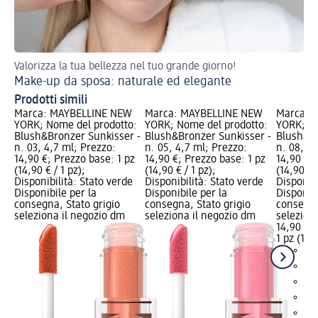
Valorizza la tua bellezza nel tuo grande giorno!
Ott
Make-up da sposa: naturale ed elegante
Ma
Prodotti simili
Marca: MAYBELLINE NEW
Marca: MAYBELLINE NEW
Marca: 
YORK; Nome del prodotto:
YORK; Nome del prodotto:
YORK; No
Blush&Bronzer Sunkisser -
Blush&Bronzer Sunkisser -
Blush&Br
n. 03, 4,7 ml; Prezzo:
n. 05, 4,7 ml; Prezzo:
n. 08, 4,
14,90 €; Prezzo base: 1 pz
14,90 €; Prezzo base: 1 pz
14,90 €; 
(14,90 € / 1 pz);
(14,90 € / 1 pz);
(14,90 € /
Disponibilità: Stato verde
Disponibilità: Stato verde
Disponibi
Disponibile per la
Disponibile per la
Disponibi
consegna, Stato grigio
consegna, Stato grigio
consegna
seleziona il negozio dm
seleziona il negozio dm
selezion
14,90 €
1 pz (14,9