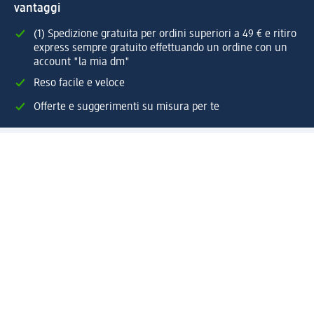
vantaggi
(1) Spedizione gratuita per ordini superiori a 49 € e ritiro
express sempre gratuito effettuando un ordine con un
account "la mia dm"
Reso facile e veloce
Offerte e suggerimenti su misura per te
Crea il tuo account "la mia dm"
Aiuto e contatti
Servizi
Servizio clienti
Spedizione e consegna
Reso e rimborso
L'azienda