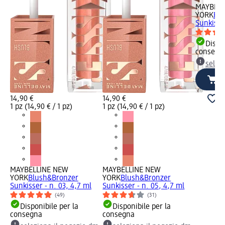
MAYBELL
YORK
Blu
Sunkisser
Dispon
consegn
selez
14,90 €
14,90 €
1 pz (14,90 € / 1 pz)
1 pz (14,90 € / 1 pz)
MAYBELLINE NEW
MAYBELLINE NEW
YORK
Blush&Bronzer
YORK
Blush&Bronzer
Sunkisser - n. 03, 4,7 ml
Sunkisser - n. 05, 4,7 ml
(49)
(31)
Disponibile per la
Disponibile per la
consegna
consegna