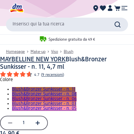
Inserisci qui la tua ricerca
Spedizione gratuita da 49 €
Homepage
Make-up
Viso
Blush
MAYBELLINE NEW YORK
Blush&Bronzer
Sunkisser - n. 11, 4,7 ml
4.7
(
9 recensioni
)
Colore
Blush&Bronzer Sunkisser - n. 11
Blush&Bronzer Sunkisser - n. 08
Blush&Bronzer Sunkisser - n. 06
Blush&Bronzer Sunkisser - n. 03
Blush&Bronzer Sunkisser - n. 05
14,90 €