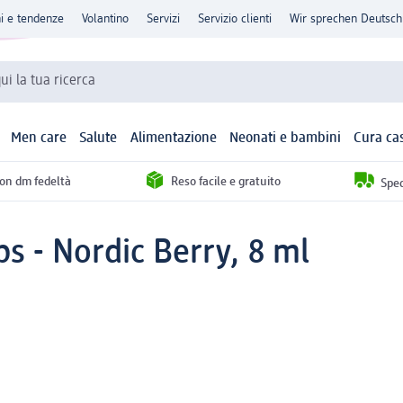
ni e tendenze
Volantino
Servizi
Servizio clienti
Wir sprechen Deutsch
qui la tua ricerca
Men care
Salute
Alimentazione
Neonati e bambini
Cura ca
con dm fedeltà
Reso facile e gratuito
Sped
ps - Nordic Berry, 8 ml