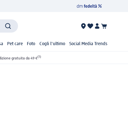
sa
Pet care
Foto
Cogli l'ultimo
Social Media Trends
(1)
izione gratuita da 49 €