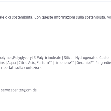
e o di sostenibilità. Con queste informazioni sulla sostenibilità, 
lymer,Polyglyceryl-3 Polyricinoleate | Silica | Hydrogenated Castor O
 | Aqua | Citric Acid,Parfum** | Limonene** | Geraniol**. *ingredien
 riportati sulla confezione.
e servicecenter@dm.de