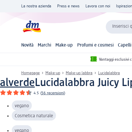
La nostra azienda
Press e news
Lavora con noi
Ispirazio
Inserisci 
Novità
Marchi
Make-up
Profumi e cosmesi
Capelli
Vantaggi esclusivi 
Homepage
Make-up
Make-up labbra
Lucidalabbra
alverde
Lucidalabbra Juicy Li
4.5
(
56 recensioni
)
vegano
Cosmetica naturale
vegano