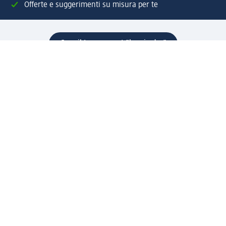
Offerte e suggerimenti su misura per te
Crea il tuo account "la mia dm"
Aiuto e contatti
Servizi
Servizio clienti
Spedizione e consegna
Reso e rimborso
L'azienda
La nostra azienda
Corporate Responsibility
Lavora con noi
Press e news
Espansione
Un mondo di prodotti
Il mondo dm