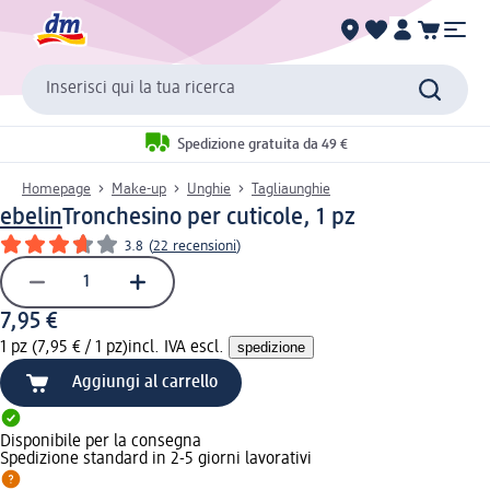
Inserisci qui la tua ricerca
Spedizione gratuita da 49 €
Homepage
Make-up
Unghie
Tagliaunghie
ebelin
Tronchesino per cuticole, 1 pz
3.8
(
22 recensioni
)
7,95 €
1 pz (7,95 € / 1 pz)
incl. IVA escl.
spedizione
Aggiungi al carrello
Disponibile per la consegna
Spedizione standard in 2-5 giorni lavorativi