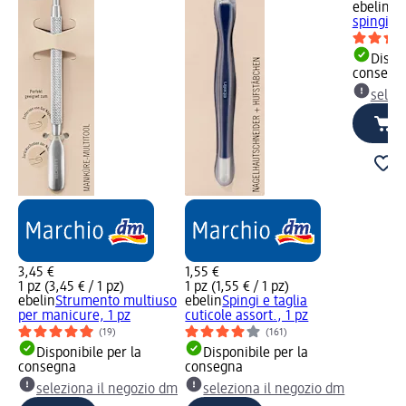
ebelin
Ba
spingicut
Dispon
consegn
selez
3,45 €
1,55 €
1 pz (3,45 € / 1 pz)
1 pz (1,55 € / 1 pz)
ebelin
Strumento multiuso
ebelin
Spingi e taglia
per manicure, 1 pz
cuticole assort., 1 pz
(19)
(161)
Disponibile per la
Disponibile per la
consegna
consegna
seleziona il negozio dm
seleziona il negozio dm