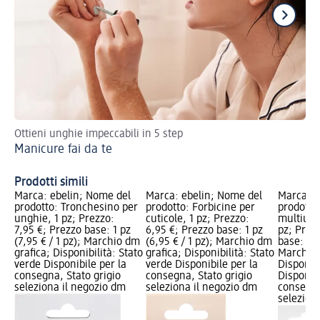
Ottieni unghie impeccabili in 5 step
Un
Manicure fai da te
bel
Ol
Prodotti simili
Marca: ebelin; Nome del
Marca: ebelin; Nome del
Marca: e
prodotto: Tronchesino per
prodotto: Forbicine per
prodotto
unghie, 1 pz; Prezzo:
cuticole, 1 pz; Prezzo:
multiuso
7,95 €; Prezzo base: 1 pz
6,95 €; Prezzo base: 1 pz
pz; Prez
(7,95 € / 1 pz); Marchio dm
(6,95 € / 1 pz); Marchio dm
base: 1 p
grafica; Disponibilità: Stato
grafica; Disponibilità: Stato
Marchio 
verde Disponibile per la
verde Disponibile per la
Disponibi
consegna, Stato grigio
consegna, Stato grigio
Disponibi
seleziona il negozio dm
seleziona il negozio dm
consegna
selezion