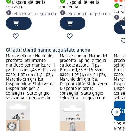
Disponibile per la
Disponibile per la
consegna
consegna
Dispon
consegn
seleziona il negozio dm
seleziona il negozio dm
selez
Gli altri clienti hanno acquistato anche
Marca: ebelin; Nome del
Marca: ebelin; Nome del
Marca: e
prodotto: Strumento
prodotto: Spingi e taglia
prodotto
multiuso per manicure, 1
cuticole assort., 1 pz;
spingicut
pz; Prezzo: 3,45 €; Prezzo
Prezzo: 1,55 €; Prezzo
Prezzo: 
base: 1 pz (3,45 € / 1 pz);
base: 1 pz (1,55 € / 1 pz);
base: 6 p
Marchio dm grafica;
Marchio dm grafica;
Marchio 
Disponibilità: Stato verde
Disponibilità: Stato verde
Disponibi
Disponibile per la
Disponibile per la
Disponibi
consegna, Stato grigio
consegna, Stato grigio
consegna
seleziona il negozio dm
seleziona il negozio dm
selezion
1,95 €
6 pz (0,33