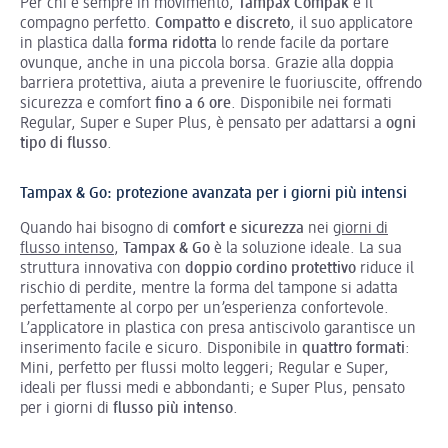
Per chi è sempre in movimento,
Tampax Compak
è il
compagno perfetto.
Compatto e discreto
, il suo applicatore
in plastica dalla
forma ridotta
lo rende facile da portare
ovunque, anche in una piccola borsa. Grazie alla doppia
barriera protettiva, aiuta a prevenire le fuoriuscite, offrendo
sicurezza e comfort
fino a 6 ore
. Disponibile nei formati
Regular, Super e Super Plus, è pensato per adattarsi a
ogni
tipo di flusso
.
Tampax & Go: protezione avanzata per i giorni più intensi
Quando hai bisogno di
comfort e sicurezza
nei
giorni di
flusso intenso
,
Tampax & Go
è la soluzione ideale. La sua
struttura innovativa con
doppio cordino protettivo
riduce il
rischio di perdite, mentre la forma del tampone si adatta
perfettamente al corpo per un’esperienza confortevole.
L’applicatore in plastica con presa antiscivolo garantisce un
inserimento facile e sicuro. Disponibile in
quattro formati
:
Mini, perfetto per flussi molto leggeri; Regular e Super,
ideali per flussi medi e abbondanti; e Super Plus, pensato
per i giorni di
flusso più intenso
.