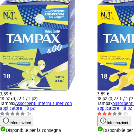
3,89 €
3,89 €
18 pz (0,22 € / 1 pz)
18 pz (0,22 € / 1 pz
Tampax
Assorbenti interni super con
Tampax
Assorbenti
applicatore, 18 pz
applicatore, 18 pz
(0)
(1)
Informazioni
Informazioni
Disponibile per la consegna
Disponibile per