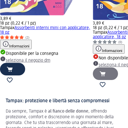
3,89 €
18 pz (0,22 € / 1 pz)
3,89 €
Tampax
Assorbenti interni mini con applicatore,
18 pz (0,22 € / 1 pz
18 pz
Tampax
Assorbenti
applicatore, 18 pz
(2)
(0)
Informazioni
Informazioni
Disponibile per la consegna
Non disponibil
seleziona il negozio dm
seleziona il ne
Tampax: protezione e libertà senza compromessi
Da sempre, Tampax è
al fianco delle donne
, offrendo
protezione, comfort e discrezione in ogni momento della
giornata. Che tu stia trascorrendo una giornata al mare,