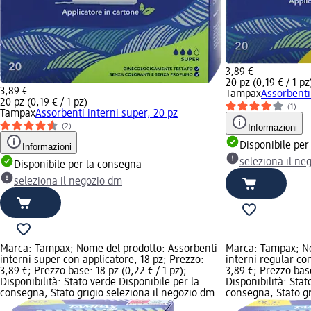
3,89 €
20 pz (0,19 € / 1 pz
3,89 €
Tampax
Assorbenti 
20 pz (0,19 € / 1 pz)
(1)
Tampax
Assorbenti interni super, 20 pz
Informazioni
(2)
Disponibile per
Informazioni
seleziona il ne
Disponibile per la consegna
seleziona il negozio dm
Marca: Tampax; Nome del prodotto: Assorbenti
Marca: Tampax; No
interni super con applicatore, 18 pz; Prezzo:
interni regular co
3,89 €; Prezzo base: 18 pz (0,22 € / 1 pz);
3,89 €; Prezzo base
Disponibilità: Stato verde Disponibile per la
Disponibilità: Stat
consegna, Stato grigio seleziona il negozio dm
consegna, Stato gr