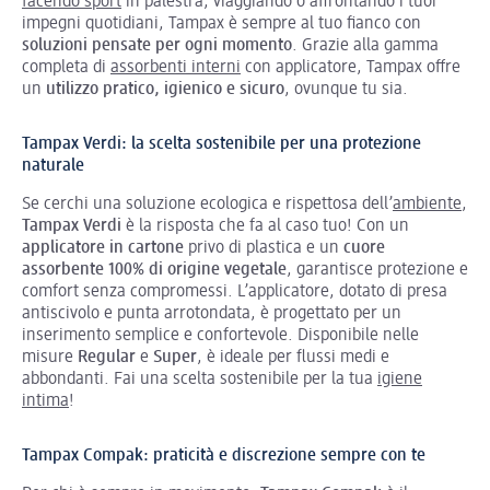
facendo sport
in palestra, viaggiando o affrontando i tuoi
impegni quotidiani, Tampax è sempre al tuo fianco con
soluzioni pensate per ogni momento
. Grazie alla gamma
completa di
assorbenti interni
con applicatore, Tampax offre
un
utilizzo pratico, igienico e sicuro
, ovunque tu sia.
Tampax Verdi: la scelta sostenibile per una protezione
naturale
Se cerchi una soluzione ecologica e rispettosa dell’
ambiente
,
Tampax Verdi
è la risposta che fa al caso tuo! Con un
applicatore in cartone
privo di plastica e un
cuore
assorbente 100% di origine vegetale
, garantisce protezione e
comfort senza compromessi. L’applicatore, dotato di presa
antiscivolo e punta arrotondata, è progettato per un
inserimento semplice e confortevole. Disponibile nelle
misure
Regular
e
Super
, è ideale per flussi medi e
abbondanti. Fai una scelta sostenibile per la tua
igiene
intima
!
Tampax Compak: praticità e discrezione sempre con te