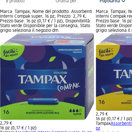
8 prodotti
Ordina per:
Marca: Tampax; Nome del prodotto: Assorbenti
Marca: Tampax; No
interni Compak super, 16 pz; Prezzo: 2,79 €;
interni Compak reg
Prezzo base: 16 pz (0,17 € / 1 pz); Disponibilità:
Prezzo base: 16 pz 
Stato verde Disponibile per la consegna, Stato
Stato verde Dispon
grigio seleziona il negozio dm
grigio seleziona i
2,79 €
16 pz (0,17 € / 1 pz
2,79 €
Tampax
Assorbenti
16 pz (0,17 € / 1 pz)
pz