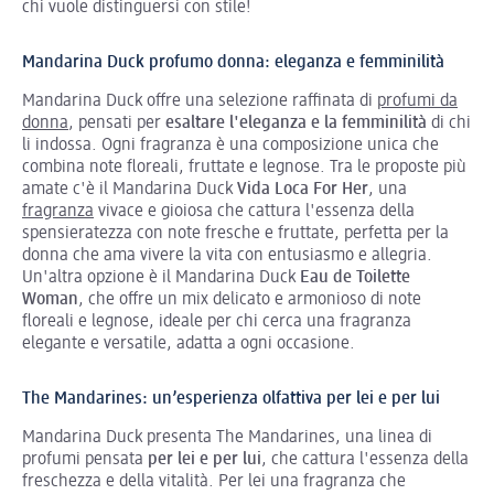
chi vuole distinguersi con stile!
Mandarina Duck profumo donna: eleganza e femminilità
Mandarina Duck offre una selezione raffinata di
profumi da
donna
, pensati per
esaltare l'eleganza e la femminilità
di chi
li indossa. Ogni fragranza è una composizione unica che
combina note floreali, fruttate e legnose. Tra le proposte più
amate c'è il Mandarina Duck
Vida Loca For Her
, una
fragranza
vivace e gioiosa che cattura l'essenza della
spensieratezza con note fresche e fruttate, perfetta per la
donna che ama vivere la vita con entusiasmo e allegria.
Un'altra opzione è il Mandarina Duck
Eau de Toilette
Woman
, che offre un mix delicato e armonioso di note
floreali e legnose, ideale per chi cerca una fragranza
elegante e versatile, adatta a ogni occasione.
The Mandarines: un’esperienza olfattiva per lei e per lui
Mandarina Duck presenta The Mandarines, una linea di
profumi pensata
per lei e per lui
, che cattura l'essenza della
freschezza e della vitalità. Per lei una fragranza che