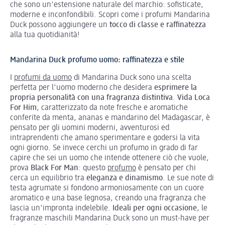
che sono un'estensione naturale del marchio: sofisticate,
moderne e inconfondibili. Scopri come i profumi Mandarina
Duck possono aggiungere un
tocco di classe e raffinatezza
alla tua quotidianità!
Mandarina Duck profumo uomo: raffinatezza e stile
I
profumi da uomo
di Mandarina Duck sono una scelta
perfetta per l'uomo moderno che desidera
esprimere la
propria personalità con una fragranza distintiva
.
Vida Loca
For Him
, caratterizzato da note fresche e aromatiche
conferite da menta, ananas e mandarino del Madagascar, è
pensato per gli uomini moderni, avventurosi ed
intraprendenti che amano sperimentare e godersi la vita
ogni giorno. Se invece cerchi un profumo in grado di far
capire che sei un uomo che intende ottenere ciò che vuole,
prova
Black For Man
: questo
profumo
è pensato per chi
cerca un equilibrio tra
eleganza e
dinamismo
. Le sue note di
testa agrumate si fondono armoniosamente con un cuore
aromatico e una base legnosa, creando una fragranza che
lascia un'impronta indelebile.
Ideali per ogni occasione
, le
fragranze maschili Mandarina Duck sono un must-have per