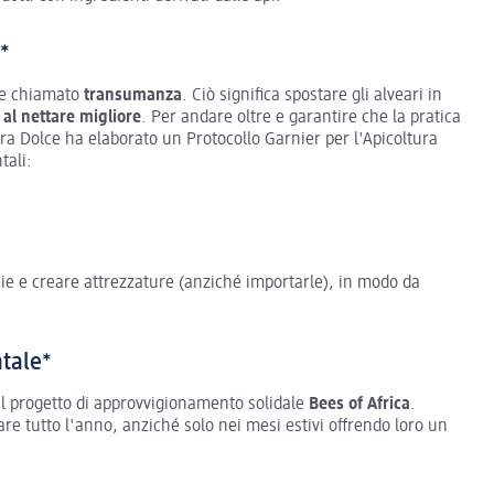
*
ale chiamato
transumanza
. Ciò significa spostare gli alveari in
 al nettare migliore
. Per andare oltre e garantire che la pratica
Ultra Dolce ha elaborato un Protocollo Garnier per l'Apicoltura
tali:
ie e creare attrezzature (anziché importarle), in modo da
ntale*
 il progetto di approvvigionamento solidale
Bees of Africa
.
re tutto l'anno, anziché solo nei mesi estivi offrendo loro un