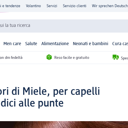
ni e tendenze
Volantino
Servizi
Servizio clienti
Wir sprechen Deutsch
qui la tua ricerca
Men care
Salute
Alimentazione
Neonati e bambini
Cura ca
con dm fedeltà
Reso facile e gratuito
Sped
ri di Miele, per capelli
adici alle punte