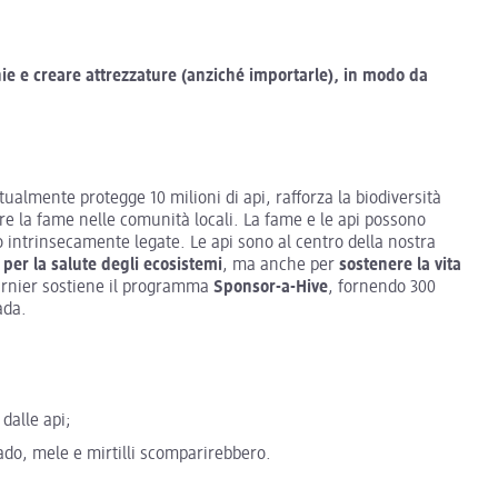
nie e creare attrezzature (anziché importarle), in modo da
almente protegge 10 milioni di api, rafforza la biodiversità
ere la fame nelle comunità locali. La fame e le api possono
 intrinsecamente legate. Le api sono al centro della nostra
 per la salute degli ecosistemi
, ma anche per
sostenere la vita
Garnier sostiene il programma
Sponsor-a-Hive
, fornendo 300
ada.
dalle api;
cado, mele e mirtilli scomparirebbero.