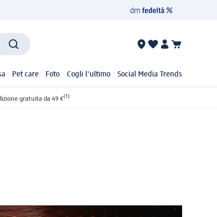
sa
Pet care
Foto
Cogli l'ultimo
Social Media Trends
(1)
izione gratuita da 49 €