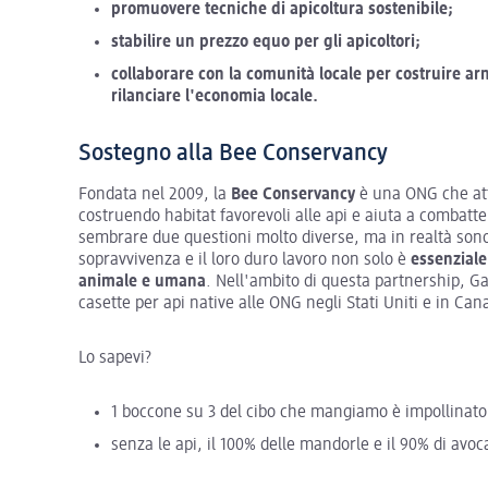
promuovere tecniche di apicoltura sostenibile;
stabilire un prezzo equo per gli apicoltori;
collaborare con la comunità locale per costruire ar
rilanciare l'economia locale.
Sostegno alla Bee Conservancy
Fondata nel 2009, la
Bee Conservancy
è una ONG che attu
costruendo habitat favorevoli alle api e aiuta a combatt
sembrare due questioni molto diverse, ma in realtà sono
sopravvivenza e il loro duro lavoro non solo è
essenziale
animale e umana
. Nell'ambito di questa partnership, 
casette per api native alle ONG negli Stati Uniti e in Can
Lo sapevi?
1 boccone su 3 del cibo che mangiamo è impollinato 
senza le api, il 100% delle mandorle e il 90% di avo