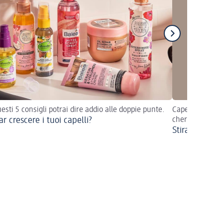
esti 5 consigli potrai dire addio alle doppie punte.
Capelli dall’as
ar crescere i tuoi capelli?
cheratina
Stiratura alla