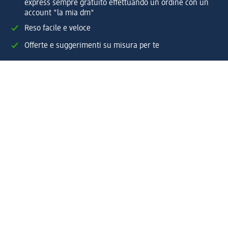
express sempre gratuito effettuando un ordine con un
account "la mia dm"
Reso facile e veloce
Offerte e suggerimenti su misura per te
Crea il tuo account "la mia dm"
Aiuto e contatti
Servizi
Servizio clienti
Spedizione e consegna
Reso e rimborso
L'azienda
La nostra azienda
Corporate Responsibility
Lavora con noi
Press e news
Espansione
Un mondo di prodotti