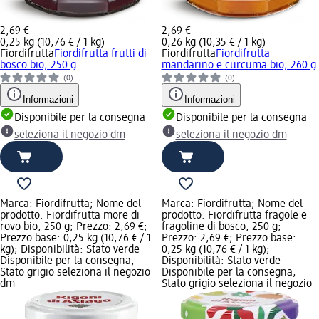
2,69 €
2,69 €
0,25 kg (10,76 € / 1 kg)
0,26 kg (10,35 € / 1 kg)
Fiordifrutta
Fiordifrutta frutti di
Fiordifrutta
Fiordifrutta
bosco bio, 250 g
mandarino e curcuma bio, 260 g
(0)
(0)
Informazioni
Informazioni
Disponibile per la consegna
Disponibile per la consegna
seleziona il negozio dm
seleziona il negozio dm
Marca: Fiordifrutta; Nome del
Marca: Fiordifrutta; Nome del
prodotto: Fiordifrutta more di
prodotto: Fiordifrutta fragole e
rovo bio, 250 g; Prezzo: 2,69 €;
fragoline di bosco, 250 g;
Prezzo base: 0,25 kg (10,76 € / 1
Prezzo: 2,69 €; Prezzo base:
kg); Disponibilità: Stato verde
0,25 kg (10,76 € / 1 kg);
Disponibile per la consegna,
Disponibilità: Stato verde
Stato grigio seleziona il negozio
Disponibile per la consegna,
dm
Stato grigio seleziona il negozio