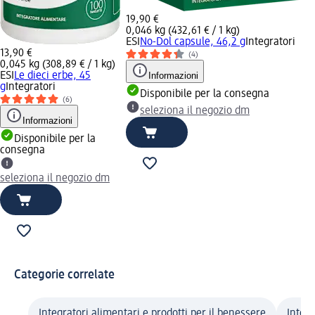
19,90 €
0,046 kg (432,61 € / 1 kg)
ESI
No-Dol capsule, 46,2 g
Integratori
13,90 €
(4)
0,045 kg (308,89 € / 1 kg)
ESI
Le dieci erbe, 45
Informazioni
g
Integratori
Disponibile per la consegna
(6)
seleziona il negozio dm
Informazioni
Disponibile per la
consegna
seleziona il negozio dm
Categorie correlate
Integratori alimentari e prodotti per il benessere
Integr