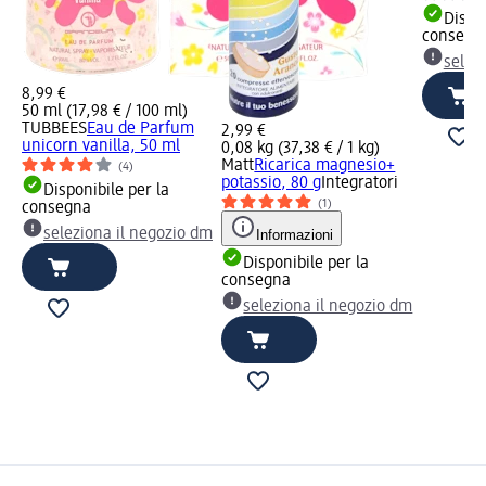
Dispon
consegn
selez
8,99 €
50 ml (17,98 € / 100 ml)
TUBBEES
Eau de Parfum
2,99 €
unicorn vanilla, 50 ml
0,08 kg (37,38 € / 1 kg)
Matt
Ricarica magnesio+
(4)
potassio, 80 g
Integratori
Disponibile per la
(1)
consegna
seleziona il negozio dm
Informazioni
Disponibile per la
consegna
seleziona il negozio dm