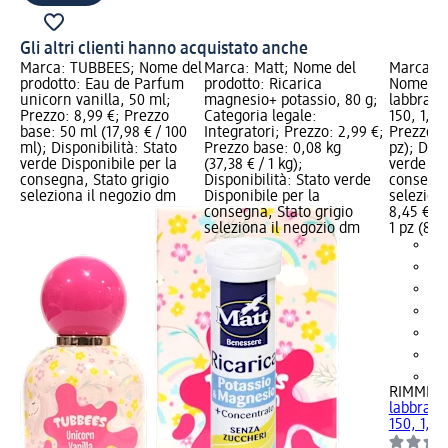
Gli altri clienti hanno acquistato anche
Marca: TUBBEES; Nome del
Marca: Matt; Nome del
Marca: 
prodotto: Eau de Parfum
prodotto: Ricarica
Nome del
unicorn vanilla, 50 ml;
magnesio+ potassio, 80 g;
labbra L
Prezzo: 8,99 €; Prezzo
Categoria legale:
150, 1,2 
base: 50 ml (17,98 € / 100
Integratori; Prezzo: 2,99 €;
Prezzo ba
ml); Disponibilità: Stato
Prezzo base: 0,08 kg
pz); Disp
verde Disponibile per la
(37,38 € / 1 kg);
verde Dis
consegna, Stato grigio
Disponibilità: Stato verde
consegna
seleziona il negozio dm
Disponibile per la
selezion
consegna, Stato grigio
8,45 €
seleziona il negozio dm
1 pz (8,45
+8
RIMMEL
labbra L
150, 1,2 