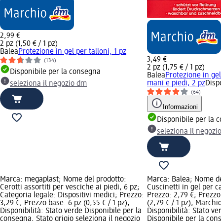
2,99 €
2 pz (1,50 € / 1 pz)
Balea
Protezione in gel per talloni, 1 pz
3,49 €
(134)
2 pz (1,75 € / 1 pz)
Disponibile per la consegna
Balea
Protezione in gel
mani e piedi, 2 pz
Disp
seleziona il negozio dm
(64)
Informazioni
Disponibile per la 
seleziona il negozi
Marca: megaplast; Nome del prodotto:
Marca: Balea; Nome de
Cerotti assortiti per vesciche ai piedi, 6 pz;
Cuscinetti in gel per ca
Categoria legale: Dispositivi medici; Prezzo:
Prezzo: 2,79 €; Prezzo
3,29 €; Prezzo base: 6 pz (0,55 € / 1 pz);
(2,79 € / 1 pz); Marchi
Disponibilità: Stato verde Disponibile per la
Disponibilità: Stato ve
consegna, Stato grigio seleziona il negozio
Disponibile per la con