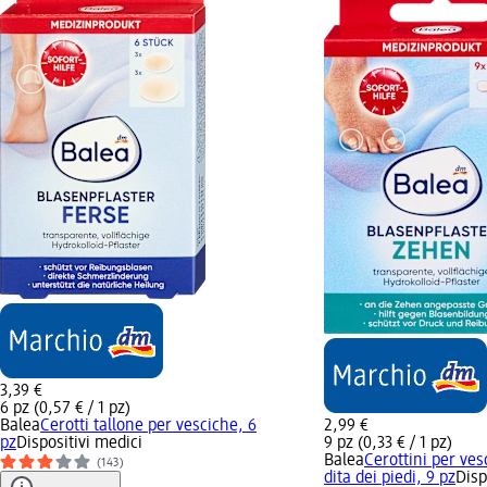
3,39 €
6 pz (0,57 € / 1 pz)
Balea
Cerotti tallone per vesciche, 6
2,99 €
pz
Dispositivi medici
9 pz (0,33 € / 1 pz)
Balea
Cerottini per ves
(143)
dita dei piedi, 9 pz
Disp