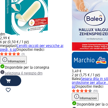
dm
2,99 €
6 pz (0,50 € / 1 pz)
megaplast
Cerotti piccoli per vesciche ai
piedi, 6 pz
Dispositivi medici
(3)
Informazioni
Disponibile per la consegna
3,49 €
seleziona il negozio dm
2 pz (1,75 € / 1 pz)
Balea
Separa dita in si
protezione per alluce..
pz
Dispositivi medici
(55)
Informazioni
Disponibile per la 