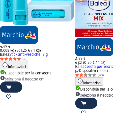
4,49 €
0,008 kg (561,25 € / 1 kg)
Balea
Stick anti-vesciche, 8 g
2,99 €
(63)
6 pz (0,50 € / 1 pz)
Informazioni
Balea
Cerotti per vesci
pz
Dispositivi medici
Disponibile per la consegna
(173)
seleziona il negozio dm
Informazioni
Disponibile per la 
seleziona il negozi