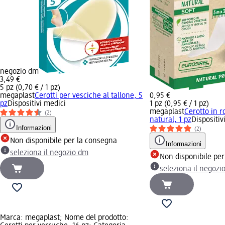
negozio dm
3,49 €
5 pz (0,70 € / 1 pz)
megaplast
Cerotti per vesciche al tallone, 5
0,95 €
pz
Dispositivi medici
1 pz (0,95 € / 1 pz)
megaplast
Cerotto in r
(2)
natural, 1 pz
Dispositiv
Informazioni
(2)
Non disponibile per la consegna
Informazioni
seleziona il negozio dm
Non disponibile pe
seleziona il negozi
Marca: megaplast; Nome del prodotto: