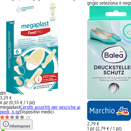
grigio seleziona il ne
dm
3,29 €
6 pz (0,55 € / 1 pz)
megaplast
Cerotti assortiti per vesciche ai
piedi, 6 pz
Dispositivi medici
(2)
2,79 €
Informazioni
1 pz (2,79 € / 1 pz)