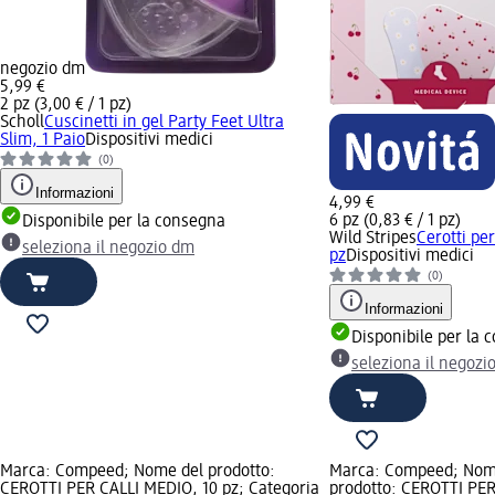
negozio dm
5,99 €
2 pz (3,00 € / 1 pz)
Scholl
Cuscinetti in gel Party Feet Ultra
Slim, 1 Paio
Dispositivi medici
(0)
Informazioni
4,99 €
6 pz (0,83 € / 1 pz)
Disponibile per la consegna
Wild Stripes
Cerotti pe
seleziona il negozio dm
pz
Dispositivi medici
(0)
Informazioni
Disponibile per la 
seleziona il negozi
Marca: Compeed; Nome del prodotto:
Marca: Compeed; Nom
CEROTTI PER CALLI MEDIO, 10 pz; Categoria
prodotto: CEROTTI PE