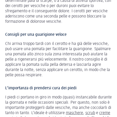
determinate paia di scarpe, o a causa di attività sportiva, con
dei cerotti per vesciche o per duroni puoi evitare lo
sfregamento e il conseguente dolore. I cerotti per vesciche
aderiscono come una seconda pelle e possono bloccare la
formazione di dolorose vesciche.
Consigli per una guarigione veloce
Chi arriva troppo tardi con il cerotto e ha già delle vesciche,
può usare una pomata per facilitare la guarigione. Spalmare
una pomata allo zinco sula zona interessata può aiutare la
pelle a rigenerarsi più velocemente. Il nostro consiglio è di
applicare la pomata sulla pella detersa e lasciarla agire
durante la notte, senza applicare un cerotto, in modo che la
pelle possa respirare.
L’importanza di prendersi cura dei piedi
I piedi ci portano in giro in modo (quasi) instancabile durante
la giornata e nelle occasioni speciali. Per questo, non solo è
importante proteggerli dalle vesciche, ma anche coccolarli di
tanto in tanto. L’ideale è utilizzare
maschere
,
scrub
e
creme