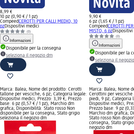
8,99 €
10 pz (0,90 € / 1 pz)
9,90 €
Compeed
CEROTTI PER CALLI MEDIO, 10
6 pz (1,65 € / 1 pz)
pz
Dispositivi medici
Compeed
CEROTTI PER
MISTO, 6 pz
Dispositivi
(0)
(0)
Informazioni
Informazioni
Disponibile per la consegna
Disponibile per la 
seleziona il negozio dm
seleziona il negozi
Marca: Balea; Nome del prodotto: Cerotti
Marca: Balea; Nome de
tallone per vesciche, 6 pz; Categoria legale:
Cerottini per vesciche 
Dispositivi medici; Prezzo: 3,39 €; Prezzo
piedi, 9 pz; Categoria 
base: 6 pz (0,57 € / 1 pz); Marchio dm
Dispositivi medici; Pre
grafica; Disponibilità: Stato rosso Non
Prezzo base: 9 pz (0,33 
disponibile per la consegna, Stato grigio
Marchio dm grafica; Di
seleziona il negozio dm
Stato rosso Non dispon
consegna, Stato grigio 
negozio dm