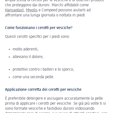
ampia scelta di cerotti per le vesciche e di ulteriori prodotti
che proteggono dai duroni. Marchi affidabili come
Hansaplast
,
Mivolis
e Compeed possono aiutarti ad
affrontare una lunga giornata o nottata in piedi.
Come funzionano i cerotti per vesciche?
Questi cerotti specifici per i piedi sono:
molto aderenti;
alleviano il dolore;
protettivi contro i batteri e lo sporco;
come una seconda pelle.
Applicazione corretta dei cerotti per vesciche
È preferibile detergere e asciugare accuratamente la pelle
prima di applicare i cerotti per vesciche. Se già più volte ti si
sono formate vesciche e fastidiosi duroni indossando