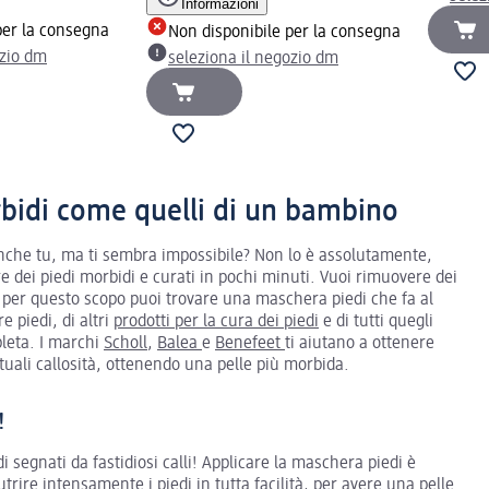
Informazioni
per la consegna
Non disponibile per la consegna
ozio dm
seleziona il negozio dm
rbidi come quelli di un bambino
anche tu, ma ti sembra impossibile? Non lo è assolutamente,
re dei piedi morbidi e curati in pochi minuti. Vuoi rimuovere dei
per questo scopo puoi trovare una maschera piedi che fa al
e piedi, di altri
prodotti per la cura dei piedi
e di tutti quegli
pleta. I marchi
Scholl
,
Balea
e
Benefeet
ti aiutano a ottenere
tuali callosità, ottenendo una pelle più morbida.
!
edi segnati da fastidiosi calli! Applicare la maschera piedi è
trire intensamente i piedi in tutta facilità, per avere una pelle