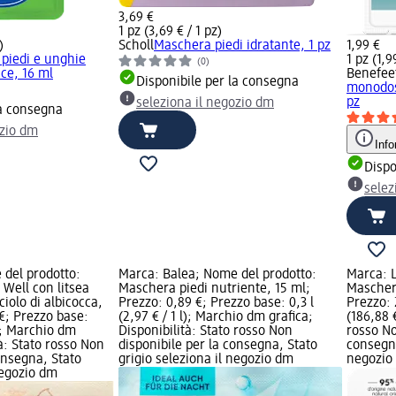
3,69 €
1 pz (3,69 € / 1 pz)
)
Scholl
Maschera piedi idratante, 1 pz
1,99 €
piedi e unghie
1 pz (1,9
(0)
ice, 16 ml
Benefee
Disponibile per la consegna
monodose
pz
seleziona il negozio dm
la consegna
ozio dm
Info
Dispo
selez
del prodotto:
Marca: Balea; Nome del prodotto:
Marca: 
 Well con litsea
Maschera piedi nutriente, 15 ml;
Maschera
ciolo di albicocca,
Prezzo: 0,89 €; Prezzo base: 0,3 l
Prezzo: 
 €; Prezzo base:
(2,97 € / 1 l); Marchio dm grafica;
(186,88 €
l); Marchio dm
Disponibilità: Stato rosso Non
rosso No
tà: Stato rosso Non
disponibile per la consegna, Stato
consegna
onsegna, Stato
grigio seleziona il negozio dm
negozio
negozio dm