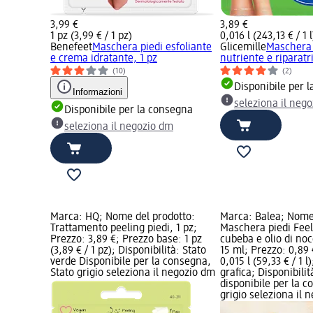
3,99 €
3,89 €
1 pz (3,99 € / 1 pz)
0,016 l (243,13 € / 1 l
Benefeet
Maschera piedi esfoliante
Glicemille
Maschera 
e crema idratante, 1 pz
nutriente e riparatr
(10)
(2)
Disponibile per 
Informazioni
seleziona il neg
Disponibile per la consegna
seleziona il negozio dm
Marca: HQ; Nome del prodotto:
Marca: Balea; Nome 
Trattamento peeling piedi, 1 pz;
Maschera piedi Feel
Prezzo: 3,89 €; Prezzo base: 1 pz
cubeba e olio di noc
(3,89 € / 1 pz); Disponibilità: Stato
15 ml; Prezzo: 0,89
verde Disponibile per la consegna,
0,015 l (59,33 € / 1 
Stato grigio seleziona il negozio dm
grafica; Disponibili
disponibile per la c
grigio seleziona il 