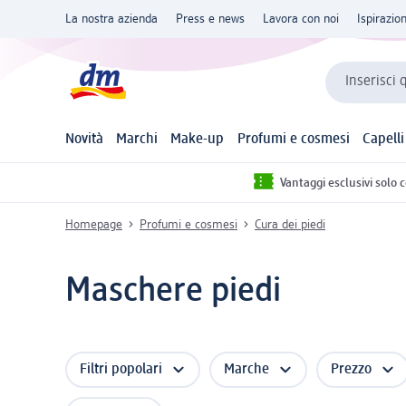
La nostra azienda
Press e news
Lavora con noi
Ispirazio
Inserisci 
Novità
Marchi
Make-up
Profumi e cosmesi
Capelli
Vantaggi esclusivi solo 
Homepage
Profumi e cosmesi
Cura dei piedi
Maschere piedi
Filtri popolari
Marche
Prezzo