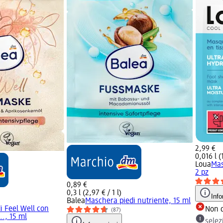
2,99 €
0,016 l (
Loua
Mas
2 pz
0,89 €
0,3 l (2,97 € / 1 l)
Info
Balea
Maschera piedi nutriente, 15 ml
i Feel Well con
Non d
(87)
.., 15 ml
selez