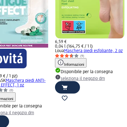
6,59 €
0,04 l (164,75 € / 1 l)
Loua
Maschera piedi esfoliante, 2 pz
(9)
Informazioni
Disponibile per la consegna
9 € / 1 pz)
seleziona il negozio dm
ASK
Maschera piedi ANTI-
 EFFECT, 1 pz
(0)
rmazioni
nibile per la consegna
iona il negozio dm