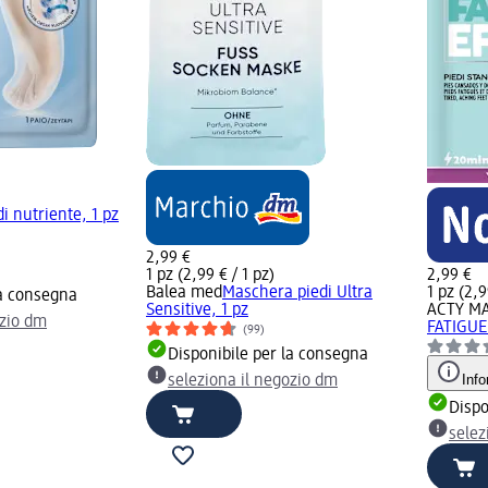
i nutriente, 1 pz
2,99 €
1 pz (2,99 € / 1 pz)
2,99 €
Balea med
Maschera piedi Ultra
1 pz (2,9
la consegna
Sensitive, 1 pz
ACTY M
ozio dm
FATIGUE
(99)
Disponibile per la consegna
Info
seleziona il negozio dm
Dispo
selez