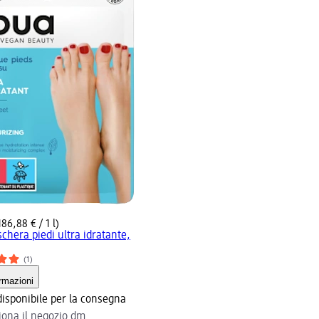
186,88 € / 1 l)
chera piedi ultra idratante,
(1)
rmazioni
isponibile per la consegna
iona il negozio dm