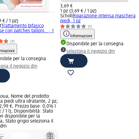
3,69 €
1 pz (3,69 € / 1 pz)
Scholl
Riparazione intensa maschera
9 € / 1 pz)
piedi, 1 pz
t
Trattamento bifasico
(1)
 con patches talloni..., 1
Informazioni
(7)
Disponibile per la consegna
rmazioni
seleziona il negozio dm
nibile per la consegna
iona il negozio dm
Loua; Nome del prodotto:
 piedi ultra idratante, 2 pz;
2,99 €; Prezzo base: 0,016 l
 / 1 l); Disponibilità: Stato
n disponibile per la
, Stato grigio seleziona il
 dm