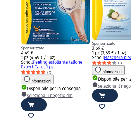
Sponsorizzato
Sponsorizzato
3,69 €
4,49 €
1 pz (3,69 € / 1 pz)
1 pz (4,49 € / 1 pz)
Scholl
Maschera pied
Scholl
Peeling esfoliante tallone
(1)
Expert Care, 1 pz
Informazioni
(2)
Disponibile per 
Informazioni
seleziona il neg
Disponibile per la consegna
seleziona il negozio dm