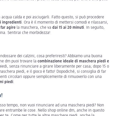
in acqua calda e poi asciugarli. Fatto questo, si può procedere
i ingredienti
. Ora è il momento di mettersi comodi e rilassarsi,
r
far agire
la maschera, che va
dai 15 ai 20 minuti
. In seguito,
ina. Sentirai che morbidezza!
indossare dei calzini, cosa preferiresti? Abbiamo una buona
line dm puoi trovare la
combinazione ideale di maschera piedi e
i piedi, senza rinunciare a girare liberamente per casa; dopo 15 o
schera piedi, e il gioco è fatto! Dopodiché, si consiglia di far
enti circolari oppure semplicemente di rimuoverlo con una
mi piedi
.
a!
stesso tempo, non vuoi rinunciare ad una maschera piedi? Non
fare entrambe le cose. Nello shop online dm, anche in questo
per te. Come per tutte le altre maschere piedi, anche la