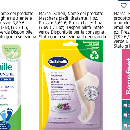
Nome del prodotto:
Marca: Scholl; Nome del prodotto:
Marca: 
ghie nutriente e
Maschera piedi idratante, 1 pz;
prodotto
Prezzo: 3,89 €;
Prezzo: 3,69 €; Prezzo base: 1 pz
monodos
(243,13 € / 1 l);
(3,69 € / 1 pz); Disponibilità: Stato
emollie
 verde Disponibile
verde Disponibile per la consegna,
pz; Prez
to grigio seleziona
Stato grigio seleziona il negozio dm
(1,99 € /
verde Di
Stato gr