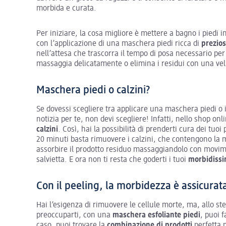
morbida e curata.
Per iniziare, la cosa migliore è mettere a bagno i piedi 
con l’applicazione di una maschera piedi ricca di
prezios
nell’attesa che trascorra il tempo di posa necessario pe
massaggia delicatamente o elimina i residui con una vel
Maschera piedi o calzini?
Se dovessi scegliere tra applicare una maschera piedi o 
notizia per te, non devi scegliere! Infatti, nello shop on
calzini
. Così, hai la possibilità di prenderti cura dei tuo
20 minuti basta rimuovere i calzini, che contengono la ma
assorbire il prodotto residuo massaggiandolo con movim
salvietta. E ora non ti resta che goderti i tuoi
morbidissi
Con il peeling, la morbidezza è assicurat
Hai l’esigenza di rimuovere le cellule morte, ma, allo 
preoccuparti, con una
maschera esfoliante
piedi
, puoi 
caso, puoi trovare la
combinazione di prodotti
perfetta 