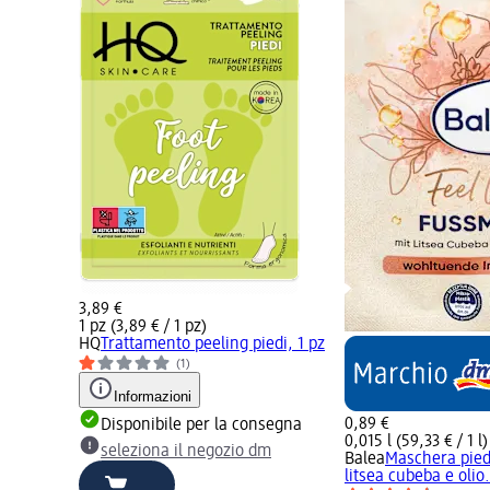
3,89 €
1 pz (3,89 € / 1 pz)
HQ
Trattamento peeling piedi, 1 pz
(1)
Informazioni
0,89 €
Disponibile per la consegna
0,015 l (59,33 € / 1 l)
seleziona il negozio dm
Balea
Maschera pied
litsea cubeba e olio.