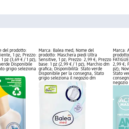
 del prodotto:
Marca: Balea med; Nome del
Marca: 
iente, 1 pz; Prezzo:
prodotto: Maschera piedi Ultra
prodotto
1 pz (3,69 € / 1 pz);
Sensitive, 1 pz; Prezzo: 2,99 €; Prezzo
FATIGUE 
 verde Disponibile
base: 1 pz (2,99 € / 1 pz); Marchio dm
2,99 €; 
to grigio seleziona
grafica; Disponibilità: Stato verde
pz); Novi
Disponibile per la consegna, Stato
Stato ve
grigio seleziona il negozio dm
consegna
negozio