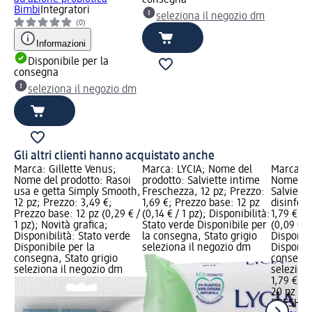
Bimbi
Integratori
seleziona il negozio dm
(0)
Informazioni
Disponibile per la
consegna
seleziona il negozio dm
Gli altri clienti hanno acquistato anche
Marca: Gillette Venus;
Marca: LYCIA; Nome del
Marca: 
Nome del prodotto: Rasoi
prodotto: Salviette intime
Nome del
usa e getta Simply Smooth,
Freschezza, 12 pz; Prezzo:
Salvietti
12 pz; Prezzo: 3,49 €;
1,69 €; Prezzo base: 12 pz
disinfett
Prezzo base: 12 pz (0,29 € /
(0,14 € / 1 pz); Disponibilità:
1,79 €; P
1 pz); Novità grafica;
Stato verde Disponibile per
(0,09 € / 
Disponibilità: Stato verde
la consegna, Stato grigio
Disponibi
Disponibile per la
seleziona il negozio dm
Disponibi
consegna, Stato grigio
consegna
seleziona il negozio dm
selezion
1,79 €
20 pz (0,
FRESH &