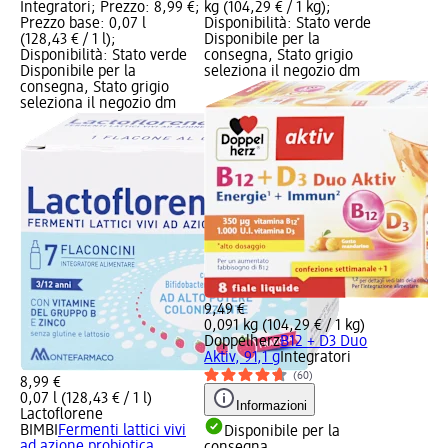
Integratori; Prezzo: 8,99 €;
kg (104,29 € / 1 kg);
Prezzo base: 0,07 l
Disponibilità: Stato verde
(128,43 € / 1 l);
Disponibile per la
Disponibilità: Stato verde
consegna, Stato grigio
Disponibile per la
seleziona il negozio dm
consegna, Stato grigio
seleziona il negozio dm
9,49 €
0,091 kg (104,29 € / 1 kg)
Doppelherz
B12 + D3 Duo
Aktiv, 91,1 g
Integratori
(60)
8,99 €
0,07 l (128,43 € / 1 l)
Informazioni
Lactoflorene
BIMBI
Fermenti lattici vivi
Disponibile per la
ad azione probiotica
consegna