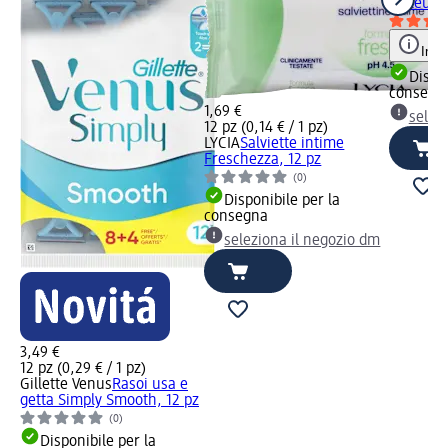
milleusi 
Info
Dispon
consegn
1,69 €
selez
12 pz (0,14 € / 1 pz)
LYCIA
Salviette intime
Freschezza, 12 pz
(0)
Disponibile per la
consegna
seleziona il negozio dm
3,49 €
12 pz (0,29 € / 1 pz)
Gillette Venus
Rasoi usa e
getta Simply Smooth, 12 pz
(0)
Disponibile per la