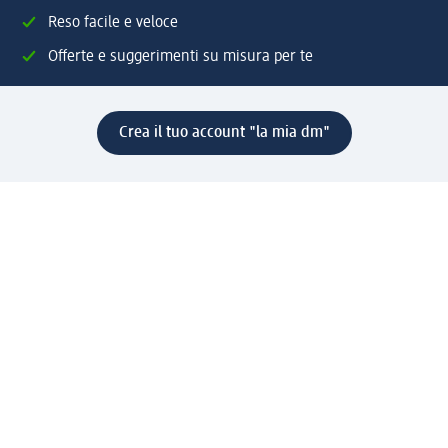
Reso facile e veloce
Offerte e suggerimenti su misura per te
Crea il tuo account "la mia dm"
Aiuto e contatti
Servizi
Servizio clienti
Spedizione e consegna
Reso e rimborso
L'azienda
La nostra azienda
Corporate Responsibility
Lavora con noi
Press e news
Espansione
Un mondo di prodotti