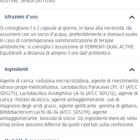
GLUTINE, SENZA LATTOSIO
Istruzioni d'uso
Si consigliano 1 o 2 capsule al giorno, in base alla necessità, da
assumere con un sorso d'acqua, preferibilmente a stomaco vuoto.
In caso di contemporanea somministrazione di terapie
antibiotiche, si consiglia l'assunzione di FERMENTI DUAL ACTIVE
Equilibra® a distanza di almeno 3 ore dall'antibiotico.
Ingredienti
Agente di carica: cellulosa microcristallina; agente di rivestimento:
idrossi-propil-metilcellulosa; Lactobacillus Paracasei LPC-37 (ATCC
SD5275), Lactobacillus Acidophilus LA-14 (ATCC SD5212), agente di
carica: fosfato dicalcico; agente antiagglomerante: sali di
magnesio degli acidi grassi; agente gelificante: gomma di gellano;
Bifidobacterium Lactis BL-04 (ATCC SD5219), agente
antiagglomerante: biossido di silicio. Gli ingredienti elencati nello
shop online possono differire da quelli riportati sulla confezione.