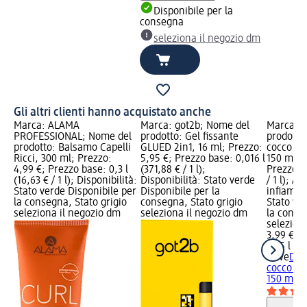
Disponibile per la
consegna
seleziona il negozio dm
Gli altri clienti hanno acquistato anche
Marca: ALAMA
Marca: got2b; Nome del
Marca: 
e
PROFESSIONAL; Nome del
prodotto: Gel fissante
prodotto
prodotto: Balsamo Capelli
GLUED 2in1, 16 ml; Prezzo:
cocco e f
o:
Ricci, 300 ml; Prezzo:
5,95 €; Prezzo base: 0,016 l
150 ml; 
 l
4,99 €; Prezzo base: 0,3 l
(371,88 € / 1 l);
Prezzo ba
ità:
(16,63 € / 1 l); Disponibilità:
Disponibilità: Stato verde
/ 1 l); Av
per
Stato verde Disponibile per
Disponibile per la
infiamma
o
la consegna, Stato grigio
consegna, Stato grigio
Stato ve
seleziona il negozio dm
seleziona il negozio dm
la conse
selezion
3,99 €
0,15 l (26
Dove
Deo
cocco e f
150 ml