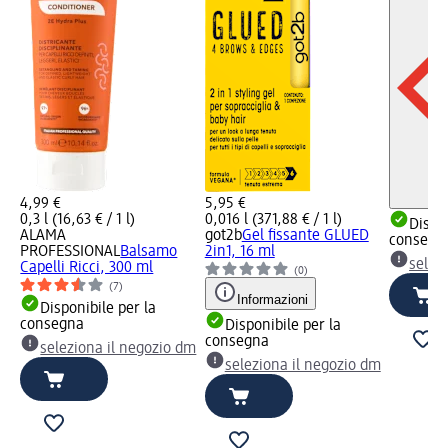
4,99 €
5,95 €
0,3 l (16,63 € / 1 l)
0,016 l (371,88 € / 1 l)
Dispon
ALAMA
got2b
Gel fissante GLUED
consegn
PROFESSIONAL
Balsamo
2in1, 16 ml
selez
Capelli Ricci, 300 ml
(0)
(7)
Informazioni
Disponibile per la
consegna
Disponibile per la
consegna
seleziona il negozio dm
seleziona il negozio dm
dm