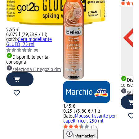
5,95 €
0,075 l (79,33 € / 1 l)
got2b
Cera modellante
GLUED, 75 ml
(0)
Disponibile per la
consegna
seleziona il negozio dm
Dispon
consegn
selez
1,45 €
0,25 l (5,80 € / 1 l)
Balea
Mousse fissante per
capelli ricci, 250 ml
(197)
Informazioni