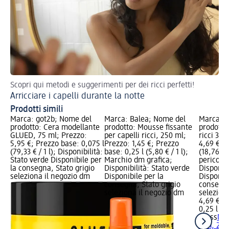
Scopri qui metodi e suggerimenti per dei ricci perfetti!
Seg
Arricciare i capelli durante la notte
Co
Prodotti simili
Marca: got2b; Nome del
Marca: Balea; Nome del
Marca: s
prodotto: Cera modellante
prodotto: Mousse fissante
prodotto
GLUED, 75 ml; Prezzo:
per capelli ricci, 250 ml;
ricci 3in
5,95 €; Prezzo base: 0,075 l
Prezzo: 1,45 €; Prezzo
4,69 €; P
(79,33 € / 1 l); Disponibilità:
base: 0,25 l (5,80 € / 1 l);
(18,76 € /
Stato verde Disponibile per
Marchio dm grafica;
pericolo
la consegna, Stato grigio
Disponibilità: Stato verde
Disponibi
seleziona il negozio dm
Disponibile per la
Disponibi
consegna, Stato grigio
consegna
seleziona il negozio dm
selezion
4,69 €
0,25 l (18
syoss
Mou
3in1, 250