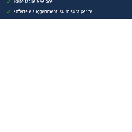
Reso facile e veloce
Offerte e suggerimenti su misura per te
Crea il tuo account "la mia dm"
Aiuto e contatti
Servizi
Servizio clienti
Spedizione e consegna
Reso e rimborso
L'azienda
La nostra azienda
Corporate Responsibility
Lavora con noi
Press e news
Espansione
Un mondo di prodotti
Il mondo dm