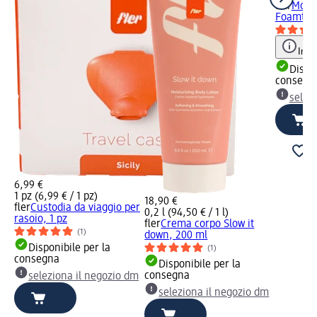
fler
Mous
Foamtast
Info
Dispon
consegn
selez
6,99 €
1 pz (6,99 € / 1 pz)
18,90 €
fler
Custodia da viaggio per
0,2 l (94,50 € / 1 l)
rasoio, 1 pz
fler
Crema corpo Slow it
(1)
down, 200 ml
Disponibile per la
(1)
consegna
Disponibile per la
consegna
seleziona il negozio dm
seleziona il negozio dm