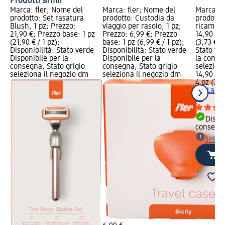
Prodotti simili
Marca: fler; Nome del
Marca: fler; Nome del
Marca: f
prodotto: Set rasatura
prodotto: Custodia da
prodotto
Blush, 1 pz; Prezzo:
viaggio per rasoio, 1 pz;
ricambio
21,90 €; Prezzo base: 1 pz
Prezzo: 6,99 €; Prezzo
14,90 €;
(21,90 € / 1 pz);
base: 1 pz (6,99 € / 1 pz);
(3,73 € /
Disponibilità: Stato verde
Disponibilità: Stato verde
Stato ve
Disponibile per la
Disponibile per la
la conse
consegna, Stato grigio
consegna, Stato grigio
selezion
seleziona il negozio dm
seleziona il negozio dm
14,90 €
4 pz (3,73
fler
Lamet
pz
Dispon
consegn
selez