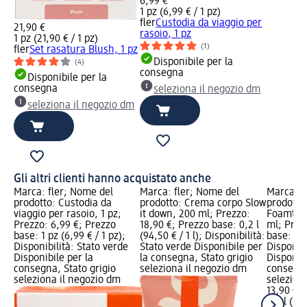
6,99 €
1 pz (6,99 € / 1 pz)
fler
Custodia da viaggio per
21,90 €
rasoio, 1 pz
1 pz (21,90 € / 1 pz)
(1)
fler
Set rasatura Blush, 1 pz
Disponibile per la
(4)
consegna
Disponibile per la
consegna
seleziona il negozio dm
seleziona il negozio dm
Gli altri clienti hanno acquistato anche
Marca: fler; Nome del
Marca: fler; Nome del
Marca: f
prodotto: Custodia da
prodotto: Crema corpo Slow
prodotto
viaggio per rasoio, 1 pz;
it down, 200 ml; Prezzo:
Foamtast
Prezzo: 6,99 €; Prezzo
18,90 €; Prezzo base: 0,2 l
ml; Prez
base: 1 pz (6,99 € / 1 pz);
(94,50 € / 1 l); Disponibilità:
base: 0,2 
Disponibilità: Stato verde
Stato verde Disponibile per
Disponibi
Disponibile per la
la consegna, Stato grigio
Disponibi
consegna, Stato grigio
seleziona il negozio dm
consegna
seleziona il negozio dm
selezion
13,90 €
0,2 l (69,