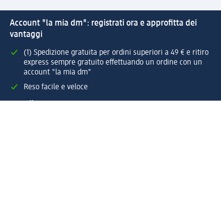
Account "la mia dm": registrati ora e approfitta dei
vantaggi
(1) Spedizione gratuita per ordini superiori a 49 € e ritiro
express sempre gratuito effettuando un ordine con un
account "la mia dm"
Reso facile e veloce
Offerte e suggerimenti su misura per te
Crea il tuo account "la mia dm"
Aiuto e contatti
Servizi
Servizio clienti
Spedizione e consegna
Reso e rimborso