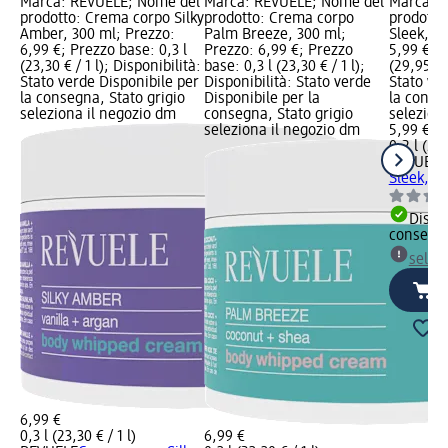
Marca: REVUELE; Nome del
Marca: REVUELE; Nome del
Marca: 
prodotto: Crema corpo Silky
prodotto: Crema corpo
prodotto:
Amber, 300 ml; Prezzo:
Palm Breeze, 300 ml;
Sleek, 2
6,99 €; Prezzo base: 0,3 l
Prezzo: 6,99 €; Prezzo
5,99 €; P
(23,30 € / 1 l); Disponibilità:
base: 0,3 l (23,30 € / 1 l);
(29,95 € /
Stato verde Disponibile per
Disponibilità: Stato verde
Stato ve
la consegna, Stato grigio
Disponibile per la
la conse
seleziona il negozio dm
consegna, Stato grigio
selezion
seleziona il negozio dm
5,99 €
0,2 l (29,
REVUELE
Sleek, 2
Dispon
consegn
selez
6,99 €
0,3 l (23,30 € / 1 l)
6,99 €