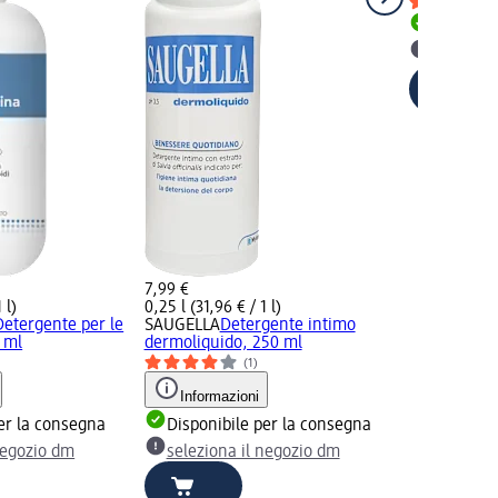
Disponib
selezion
7,99 €
 l)
0,25 l (31,96 € / 1 l)
Detergente per le
SAUGELLA
Detergente intimo
 ml
dermoliquido, 250 ml
(1)
Informazioni
er la consegna
Disponibile per la consegna
negozio dm
seleziona il negozio dm