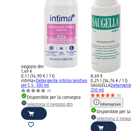
negozio dm
1,49 €
0,1 l (14,90 € / 1 l)
8,69 €
intima+
Detergente intimo lenitivo
0,25 l (34,76 € / 1 l)
pH 5,5, 100 ml
SAUGELLA
Detergente
250 ml
(0)
(3)
Disponibile per la consegna
Informazioni
seleziona il negozio dm
Disponibile per l
seleziona il nego