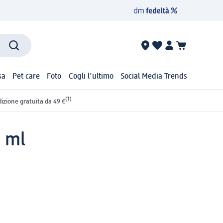
sa
Pet care
Foto
Cogli l'ultimo
Social Media Trends
(1)
izione gratuita da 49 €
0 ml