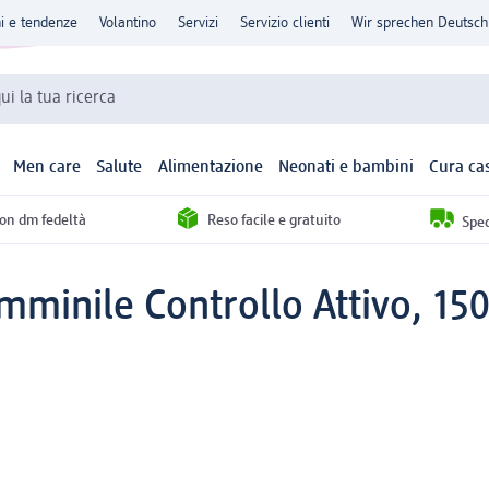
ni e tendenze
Volantino
Servizi
Servizio clienti
Wir sprechen Deutsch
qui la tua ricerca
Men care
Salute
Alimentazione
Neonati e bambini
Cura ca
con dm fedeltà
Reso facile e gratuito
Sped
mminile Controllo Attivo, 15