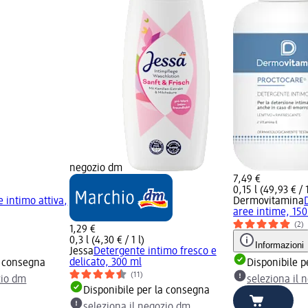
negozio dm
7,49 €
0,15 l (49,93 € / 1
 intimo attiva,
Dermovitamina
aree intime, 150
(2)
1,29 €
0,3 l (4,30 € / 1 l)
Informazioni
Jessa
Detergente intimo fresco e
delicato, 300 ml
a consegna
Disponibile p
(11)
zio dm
seleziona il 
Disponibile per la consegna
seleziona il negozio dm