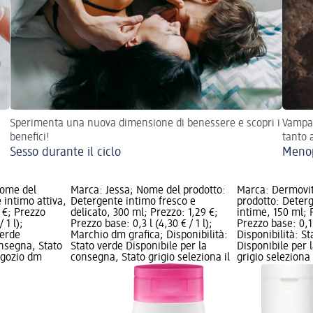
Sperimenta una nuova dimensione di benessere e scopri i
Vampat
benefici!
tanto 
Sesso durante il ciclo
Menop
ome del
Marca: Jessa; Nome del prodotto:
Marca: Dermovi
 intimo attiva,
Detergente intimo fresco e
prodotto: Deterg
 €; Prezzo
delicato, 300 ml; Prezzo: 1,29 €;
intime, 150 ml; 
 1 l);
Prezzo base: 0,3 l (4,30 € / 1 l);
Prezzo base: 0,15
verde
Marchio dm grafica; Disponibilità:
Disponibilità: S
onsegna, Stato
Stato verde Disponibile per la
Disponibile per 
negozio dm
consegna, Stato grigio seleziona il
grigio seleziona