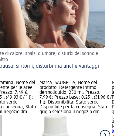
e di calore, sbalzi d'umore, disturbi del sonno e
altro
ausa: sintomi, disturbi ma anche vantaggi
tamina; Nome del
Marca: SAUGELLA; Nome del
Marca: NAT
ente per le aree
prodotto: Detergente intimo
prodotto: D
Prezzo: 7,49 €;
dermoliquido, 250 ml; Prezzo:
lenitivo, 30
 l (49,93 € / 1 l);
7,99 €; Prezzo base: 0,25 l (31,96 € /
Prezzo base: 
tato verde
1 l); Disponibilità: Stato verde
Disponibilit
la consegna, Stato
Disponibile per la consegna, Stato
Disponibile
 il negozio dm
grigio seleziona il negozio dm
grigio selez
1,89 €
0,3 l (6,30 € 
NATURAVER
lenitivo, 30