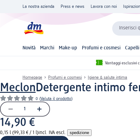
La nostra azienda
Press e news
Lavora con noi
Ispirazio
Inserisci 
Novità
Marchi
Make-up
Profumi e cosmesi
Capelli
Vantaggi esclusivi 
Homepage
Profumi e cosmesi
Igiene & salute intima
Meclon
Detergente intimo fe
0
(
Valuta il prodotto
)
14,90 €
0,15 l (99,33 € / 1 l)
incl. IVA escl.
spedizione