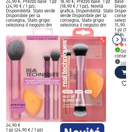
24,90 €; Prezzo base: 1 pz
18,90 €; Prezzo base: 1 pz
base: 1 p
(24,90 € / 1 pz);
(18,90 € / 1 pz); Novità
Disponibi
Disponibilità: Stato verde
grafica; Disponibilità: Stato
Disponibi
Disponibile per la
verde Disponibile per la
consegna
consegna, Stato grigio
consegna, Stato grigio
selezion
seleziona il negozio dm
seleziona il negozio dm
15,90 €
1 pz (15,9
REAL TE
pennelli 
Dispon
consegn
selez
24,90 €
1 pz (24,90 € / 1 pz)