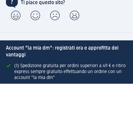
Ti piace questo sito?
Account "la mia dm": registrati ora e approfitta dei
vantaggi
(1) Spedizione gratuita per ordini superiori a 49 € e ritiro
express sempre gratuito effettuando un ordine con un
account "la mia dm"
Reso facile e veloce
Offerte e suggerimenti su misura per te
Crea il tuo account "la mia dm"