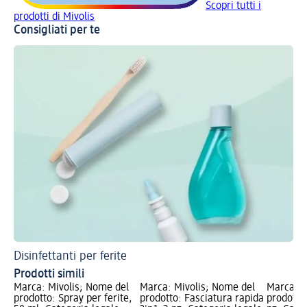
Scopri tutti i
prodotti di Mivolis
Consigliati per te
Disinfettanti per ferite
Prodotti simili
Marca: Mivolis; Nome del
Marca: Mivolis; Nome del
Marca: M
prodotto: Spray per ferite,
prodotto: Fasciatura rapida
prodotto: