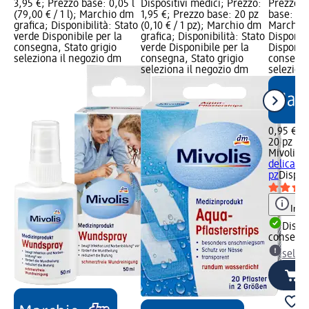
3,95 €; Prezzo base: 0,05 l
Dispositivi medici; Prezzo:
Prezzo: 
(79,00 € / 1 l); Marchio dm
1,95 €; Prezzo base: 20 pz
base: 20 
grafica; Disponibilità: Stato
(0,10 € / 1 pz); Marchio dm
Marchio 
verde Disponibile per la
grafica; Disponibilità: Stato
Disponibi
consegna, Stato grigio
verde Disponibile per la
Disponibi
seleziona il negozio dm
consegna, Stato grigio
consegna
seleziona il negozio dm
selezion
0,95 €
20 pz (0,
Mivolis
Ce
delicate,
pz
Dispos
Info
Dispon
consegn
selez