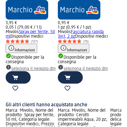
3,95 €
0,95 €
0,05 l (79,00 € / 1 l)
1 pz (0,95 € / 1 pz)
Mivolis
Spray per ferite, 50
Mivolis
Fasciatura rapida
ml
Dispositivi medici
3in1, 2 pz
Dispositivi medici
(157)
(70)
Informazioni
Informazioni
Disponibile per la
Disponibile per la
consegna
consegna
seleziona il negozio dm
seleziona il negozio dm
Gli altri clienti hanno acquistato anche
Marca: Mivolis; Nome del
Marca: Mivolis; Nome del
Marca: M
prodotto: Spray per ferite,
prodotto: Cerotti
prodotto:
50 ml; Categoria legale:
impermeabili Aqua, 20 pz;
delicate,
Dispositivi medici; Prezzo:
Categoria legale:
legale: D