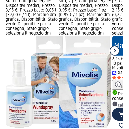
50 ml; Categoria legale:
3in1, 2 pz; Categoria legale:
pz; Categ
Dispositivi medici; Prezzo:
Dispositivi medici; Prezzo:
Dispositi
3,95 €; Prezzo base: 0,05 l
0,95 €; Prezzo base: 1 pz
2,15 €; P
(79,00 € / 1 l); Marchio dm
(0,95 € / 1 pz); Marchio dm
(0,22 € /
grafica; Disponibilità: Stato
grafica; Disponibilità: Stato
grafica; 
verde Disponibile per la
verde Disponibile per la
verde Dis
consegna, Stato grigio
consegna, Stato grigio
consegna
seleziona il negozio dm
seleziona il negozio dm
selezion
2,15 €
10 pz (0,
Mivolis
Ga
pz
Dispos
Info
Dispon
consegn
selez