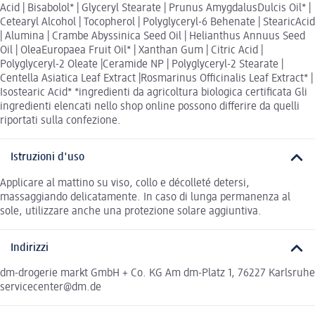
Acid | Bisabolol* | Glyceryl Stearate | Prunus AmygdalusDulcis Oil* |
Cetearyl Alcohol | Tocopherol | Polyglyceryl-6 Behenate | StearicAcid
| Alumina | Crambe Abyssinica Seed Oil | Helianthus Annuus Seed
Oil | OleaEuropaea Fruit Oil* | Xanthan Gum | Citric Acid |
Polyglyceryl-2 Oleate |Ceramide NP | Polyglyceryl-2 Stearate |
Centella Asiatica Leaf Extract |Rosmarinus Officinalis Leaf Extract* |
Isostearic Acid* *ingredienti da agricoltura biologica certificata Gli
ingredienti elencati nello shop online possono differire da quelli
riportati sulla confezione.
Istruzioni d'uso
Applicare al mattino su viso, collo e décolleté detersi,
massaggiando delicatamente. In caso di lunga permanenza al
sole, utilizzare anche una protezione solare aggiuntiva.
Indirizzi
dm-drogerie markt GmbH + Co. KG Am dm-Platz 1, 76227 Karlsruhe
servicecenter@dm.de