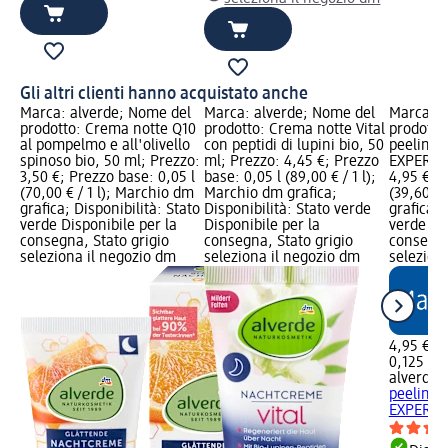
Gli altri clienti hanno acquistato anche
Marca: alverde; Nome del
Marca: alverde; Nome del
Marca: a
prodotto: Crema notte Q10
prodotto: Crema notte Vital
prodotto
al pompelmo e all'olivello
con peptidi di lupini bio, 50
peeling 
spinoso bio, 50 ml; Prezzo:
ml; Prezzo: 4,45 €; Prezzo
EXPERT, 
3,50 €; Prezzo base: 0,05 l
base: 0,05 l (89,00 € / 1 l);
4,95 €; P
(70,00 € / 1 l); Marchio dm
Marchio dm grafica;
(39,60 € 
grafica; Disponibilità: Stato
Disponibilità: Stato verde
grafica; 
verde Disponibile per la
Disponibile per la
verde Dis
consegna, Stato grigio
consegna, Stato grigio
consegna
seleziona il negozio dm
seleziona il negozio dm
selezion
4,95 €
0,125 l (3
alverde
D
peeling 
EXPERT, 