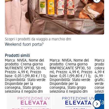
Scopri i prodotti da viaggio a marchio dm
Cr
Weekend fuori porta?
Prodotti simili
Marca: NIVEA; Nome del
Marca: NIVEA; Nome del
Marca: a
prodotto: Crema giorno
prodotto: Crema giorno
prodotto
NUTRIENTE SPF30, 50 ml;
RINFRESCANTE SPF30, 50
colorata,
Prezzo: 4,99 €; Prezzo
ml; Prezzo: 4,99 €; Prezzo
4,99 €; P
base: 0,05 l (99,80 € / 1 l);
base: 0,05 l (99,80 € / 1 l);
(4,99 € /
Disponibilità: Stato verde
Disponibilità: Stato verde
grafica; 
Disponibile per la
Disponibile per la
verde Dis
consegna, Stato grigio
consegna, Stato grigio
consegna
seleziona il negozio dm
seleziona il negozio dm
selezion