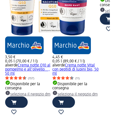
Dispon
consegn
selez
3,50 €
4,45 €
0,05 l (70,00 € / 1 l)
0,05 l (89,00 € / 1 l)
alverde
Crema notte Q10 al
alverde
Crema notte Vital
pompelmo e all'olivello...,
con peptidi di lupini bio, 50
50 ml
ml
(157)
(11)
Disponibile per la
Disponibile per la
consegna
consegna
seleziona il negozio dm
seleziona il negozio dm