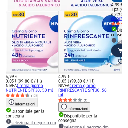
4,99 €
1 pz (4,99
alverde
C
colorata
Dispon
consegn
selez
4,99 €
4,99 €
0,05 l (99,80 € / 1 l)
0,05 l (99,80 € / 1 l)
NIVEA
Crema giorno
NIVEA
Crema giorno
NUTRIENTE SPF30, 50 ml
RINFRESCANTE SPF30, 50
ml
(102)
(1)
Informazioni
Informazioni
Disponibile per la
consegna
Disponibile per la
consegna
seleziona il negozio dm
seleziona il negozio dm