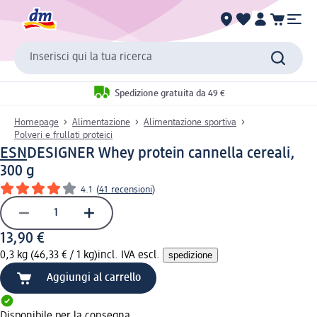
Inserisci qui la tua ricerca
Spedizione gratuita da 49 €
Homepage
Alimentazione
Alimentazione sportiva
Polveri e frullati proteici
ESN
DESIGNER Whey protein cannella cereali,
300 g
4.1
(
41 recensioni
)
13,90 €
0,3 kg (46,33 € / 1 kg)
incl. IVA escl.
spedizione
Aggiungi al carrello
Disponibile per la consegna