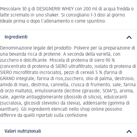
Mescolare 30 g di DESIGNER® WHEY con 200 ml di acqua fredda o
latte scremato in uno shaker. Si consigliano 1-3 dosi al giorno.
Ideale prima o dopo l'allenamento o come spuntino.
Ingredienti
Denominazione legale del prodotto: Polvere per la preparazione di
una bevanda ricca di proteine. A seconda della varietà, con
zucchero e dolcificante. Miscela di proteina di siero 90 %
(concentrato di proteina di SIERO ultrafiltrato, isolato di proteina di
SIERO microfiltrato incrociato), pezzi di cereali 5 % (farina di
GRANO integrale, farina di riso,zucchero, olio di palma, destrosio,
amido di mais, destrina, cannella, crusca di frumento, sale, farina
di orzo maltato), emulsionante (lecitine (girasole, SOIA*)), aroma,
sale, agente antiagglomerante (diossido di silicio), edulcoranti
(sucralosa, glicosidi steviolici da stevia), addensante (gomma di
xanthan). Gli ingredienti elencati nello shop online possono
differire da quelli riportati sulla confezione.
Valori nutrizionali