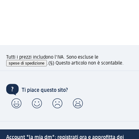
Tutti i prezzi includono l'IVA. Sono escluse le
spese di spedizione
.
(§) Questo articolo non è scontabile.
Ti piace questo sito?
Account "la mia dm": registrati ora e approfitta dei