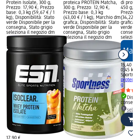
Protein Isolate, 300 g;
proteica PROTEIN Matcha,
di protei
Prezzo: 17,90 €; Prezzo
300 g; Prezzo: 12,90 €;
450 g; Pr
base: 0,3 kg (59,67 € / 1
Prezzo base: 0,3 kg
Prezzo b
kg); Disponibilità: Stato
(43,00 € / 1 kg); Marchio dm
(34,22 € 
verde Disponibile per la
grafica; Disponibilità: Stato
grafica; 
consegna, Stato grigio
verde Disponibile per la
verde Dis
seleziona il negozio dm
consegna, Stato grigio
consegna
seleziona il negozio dm
selezion
15,40 €
0,45 kg (
Sportnes
proteine 
g
Dispon
consegn
selez
17,90 €