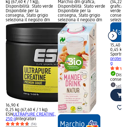
kg (67,60 € / 1 kg);
Marchio dm grafica;
(34,22 € 
Disponibilità: Stato verde
Disponibilità: Stato verde
grafica; 
Disponibile per la
Disponibile per la
verde Dis
consegna, Stato grigio
consegna, Stato grigio
consegna
seleziona il negozio dm
seleziona il negozio dm
selezion
15,40 €
0,45 kg (
Sportnes
proteine 
g
Dispon
consegn
selez
16,90 €
0,25 kg (67,60 € / 1 kg)
ESN
ULTRAPURE CREATINE,
250 g
Integratori
(56)