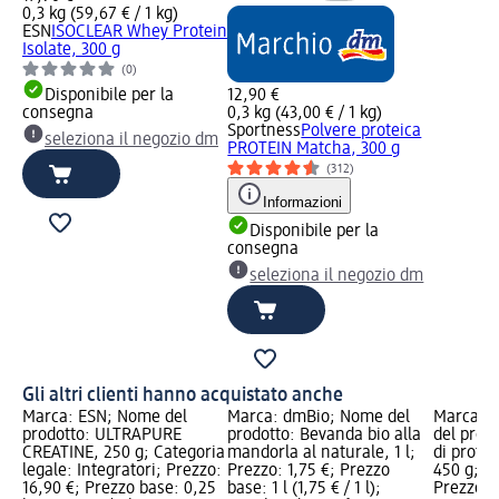
0,3 kg (59,67 € / 1 kg)
ESN
ISOCLEAR Whey Protein
Isolate, 300 g
(0)
Disponibile per la
12,90 €
consegna
0,3 kg (43,00 € / 1 kg)
Sportness
Polvere proteica
seleziona il negozio dm
PROTEIN Matcha, 300 g
(312)
Informazioni
Disponibile per la
consegna
seleziona il negozio dm
Gli altri clienti hanno acquistato anche
Marca: ESN; Nome del
Marca: dmBio; Nome del
Marca: 
prodotto: ULTRAPURE
prodotto: Bevanda bio alla
del prod
CREATINE, 250 g; Categoria
mandorla al naturale, 1 l;
di protei
legale: Integratori; Prezzo:
Prezzo: 1,75 €; Prezzo
450 g; Pr
16,90 €; Prezzo base: 0,25
base: 1 l (1,75 € / 1 l);
Prezzo b