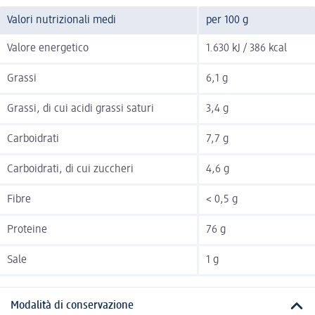
Valori nutrizionali medi
per 100 g
Valore energetico
1.630 kJ / 386 kcal
Grassi
6,1 g
Grassi, di cui acidi grassi saturi
3,4 g
Carboidrati
7,7 g
Carboidrati, di cui zuccheri
4,6 g
Fibre
< 0,5 g
Proteine
76 g
Sale
1 g
Modalità di conservazione