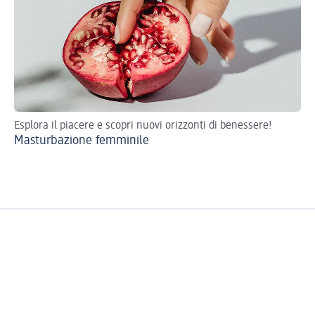
Esplora il piacere e scopri nuovi orizzonti di benessere!
Sp
Masturbazione femminile
ben
Se