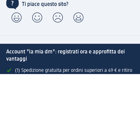
Ti piace questo sito?
Account "la mia dm": registrati ora e approfitta dei
vantaggi
(1) Spedizione gratuita per ordini superiori a 49 € e ritiro
express sempre gratuito effettuando un ordine con un
account "la mia dm"
Reso facile e veloce
Offerte e suggerimenti su misura per te
Crea il tuo account "la mia dm"