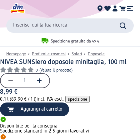
Inserisci qui la tua ricerca
Spedizione gratuita da 49 €
Homepage
Profumi e cosmesi
Solari
Doposole
NIVEA SUN
Siero doposole minitaglia, 100 ml
0
(
Valuta il prodotto
)
8,99 €
0,1 l (89,90 € / 1 l)
incl. IVA escl.
spedizione
Aggiungi al carrello
Disponibile per la consegna
Spedizione standard in 2-5 giorni lavorativi