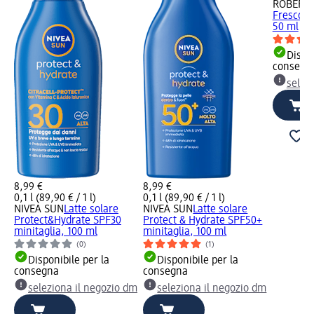
ROBERT
Fresco cl
50 ml
Dispon
consegn
selez
8,99 €
8,99 €
0,1 l (89,90 € / 1 l)
0,1 l (89,90 € / 1 l)
NIVEA SUN
Latte solare
NIVEA SUN
Latte solare
Protect&Hydrate SPF30
Protect & Hydrate SPF50+
minitaglia, 100 ml
minitaglia, 100 ml
(0)
(1)
Disponibile per la
Disponibile per la
consegna
consegna
seleziona il negozio dm
seleziona il negozio dm