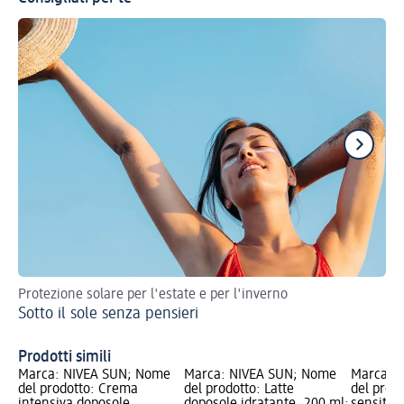
Protezione solare per l'estate e per l'inverno
God
Sotto il sole senza pensieri
Cu
Prodotti simili
Marca: NIVEA SUN; Nome
Marca: NIVEA SUN; Nome
Marca: 
del prodotto: Crema
del prodotto: Latte
del prod
intensiva doposole
doposole idratante, 200 ml;
sensitive