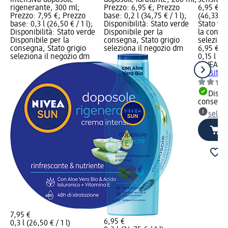
rigenerante, 300 ml;
Prezzo: 6,95 €; Prezzo
6,95 €; P
Prezzo: 7,95 €; Prezzo
base: 0,2 l (34,75 € / 1 l);
(46,33 € /
base: 0,3 l (26,50 € / 1 l);
Disponibilità: Stato verde
Stato ve
Disponibilità: Stato verde
Disponibile per la
la conse
Disponibile per la
consegna, Stato grigio
selezion
consegna, Stato grigio
seleziona il negozio dm
6,95 €
seleziona il negozio dm
0,15 l (46
NIVEA S
sensitive
Dispon
consegn
selez
7,95 €
6,95 €
0,3 l (26,50 € / 1 l)