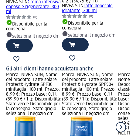
0,2 l (34,75 € / 1 l)
NIVEA SUN
Crema intensiva
NIVEA SUN
Latte doposole
doposole rigenerante, 300
idratante, 200 ml
ml
(0)
(0)
Disponibile per la
Disponibile per la
consegna
consegna
seleziona il negozio dm
seleziona il negozio dm
Gli altri clienti hanno acquistato anche
Marca: NIVEA SUN; Nome
Marca: NIVEA SUN; Nome
Marca: 
del prodotto: Latte solare
del prodotto: Latte solare
Nome del
Protect&Hydrate SPF30
Protect & Hydrate SPF50+
Deodoran
minitaglia, 100 ml; Prezzo:
minitaglia, 100 ml; Prezzo:
classico 
8,99 €; Prezzo base: 0,1 l
8,99 €; Prezzo base: 0,1 l
Prezzo: 
(89,90 € / 1 l); Disponibilità:
(89,90 € / 1 l); Disponibilità:
base: 0,05
Stato verde Disponibile per
Stato verde Disponibile per
Disponibi
la consegna, Stato grigio
la consegna, Stato grigio
Disponibi
seleziona il negozio dm
seleziona il negozio dm
consegna
selezion
1,99 €
0,05 l (39
NEUTRO