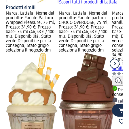
Scopri tutti i prodotti di Lattafa
Prodotti simili
Marca: Lattafa; Nome del
Marca: Lattafa; Nome del
Marca: L
prodotto: Eau de Parfum
prodotto: Eau de parfum
prodotto
Whipped Pleasure, 75 ml;
CHOCO OVERDOSE, 75 ml;
Vanilla F
Prezzo: 34,90 €; Prezzo
Prezzo: 34,90 €; Prezzo
Prezzo: 
base: 75 ml (46,53 € / 100
base: 75 ml (46,53 € / 100
base: 75 
ml); Disponibilità: Stato
ml); Disponibilità: Stato
ml); Disp
verde Disponibile per la
verde Disponibile per la
verde Dis
consegna, Stato grigio
consegna, Stato grigio
consegna
seleziona il negozio dm
seleziona il negozio dm
selezion
34,90 €
75 ml (46
Lattafa
E
Vanilla F
Info
Dispon
consegn
selez