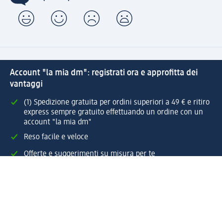
Account "la mia dm": registrati ora e approfitta dei
vantaggi
(1) Spedizione gratuita per ordini superiori a 49 € e ritiro
express sempre gratuito effettuando un ordine con un
account "la mia dm"
Reso facile e veloce
Offerte e suggerimenti su misura per te
Crea il tuo account "la mia dm"
Aiuto e contatti