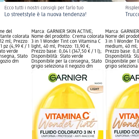
Ecco tutti i nostri consigli per farlo tuo
Risplen
Lo streetstyle è la nuova tendenza!
Trucco
me del
Marca: GARNIER SKIN ACTIVE;
Marca: GARNIER
tante colorata
Nome del prodotto: Crema colorata
Nome del prodot
 12 ml; Prezzo:
3 in 1 Wonder Tint con Vitamina C
3 in 1 Wonder Ti
1 pz (4,99 € / 1
light, 40 ml; Prezzo: 13,90 €;
medium, 40 ml; 
tato verde
Prezzo base: 0,04 l (347,50 € / 1 l);
Prezzo base: 0,04
onsegna, Stato
Disponibilità: Stato verde
Disponibilità: S
negozio dm
Disponibile per la consegna, Stato
Disponibile per 
grigio seleziona il negozio dm
grigio seleziona