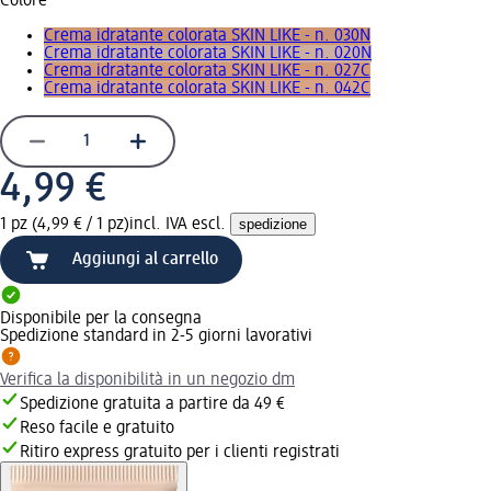
Colore
Crema idratante colorata SKIN LIKE - n. 030N
Crema idratante colorata SKIN LIKE - n. 020N
Crema idratante colorata SKIN LIKE - n. 027C
Crema idratante colorata SKIN LIKE - n. 042C
4,99 €
1 pz (4,99 € / 1 pz)
incl. IVA escl.
spedizione
Aggiungi al carrello
Disponibile per la consegna
Spedizione standard in 2-5 giorni lavorativi
Verifica la disponibilità in un negozio dm
Spedizione gratuita a partire da 49 €
Reso facile e gratuito
Ritiro express gratuito per i clienti registrati