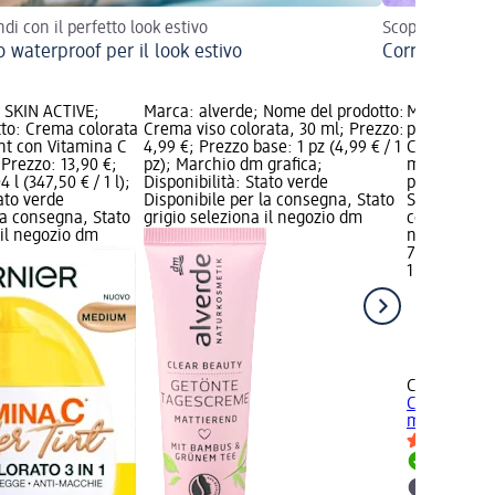
di con il perfetto look estivo
Scopri il beau
 waterproof per il look estivo
Correggi le im
 SKIN ACTIVE;
Marca: alverde; Nome del prodotto:
Marca: CAT
to: Crema colorata
Crema viso colorata, 30 ml; Prezzo:
prodotto: F
nt con Vitamina C
4,99 €; Prezzo base: 1 pz (4,99 € / 1
Coverage - 
Prezzo: 13,90 €;
pz); Marchio dm grafica;
ml; Prezzo: 
 l (347,50 € / 1 l);
Disponibilità: Stato verde
pz (7,99 € / 
tato verde
Disponibile per la consegna, Stato
Stato verde 
la consegna, Stato
grigio seleziona il negozio dm
consegna, St
 il negozio dm
negozio dm
7,99 €
1 pz (7,99 € 
CATRICE
Fon
Coverage - 
ml
Disponib
selezion