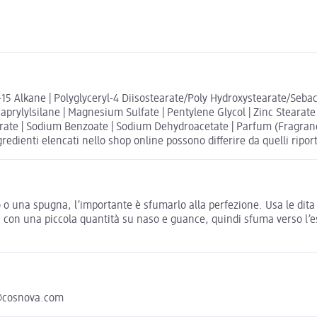
3-15 Alkane | Polyglyceryl-4 Diisostearate/Poly Hydroxystearate/Sebac
aprylylsilane | Magnesium Sulfate | Pentylene Glycol | Zinc Stearate
itrate | Sodium Benzoate | Sodium Dehydroacetate | Parfum (Fragrance) 
gredienti elencati nello shop online possono differire da quelli ripor
llo o una spugna, l’importante è sfumarlo alla perfezione. Usa le di
con una piccola quantità su naso e guance, quindi sfuma verso l’es
@cosnova.com