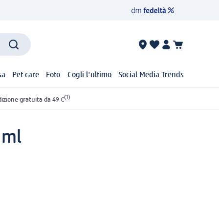
sa
Pet care
Foto
Cogli l'ultimo
Social Media Trends
(1)
izione gratuita da 49 €
 ml