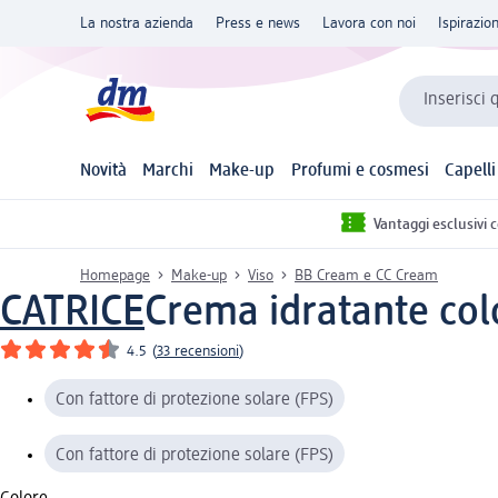
La nostra azienda
Press e news
Lavora con noi
Ispirazio
Inserisci 
Novità
Marchi
Make-up
Profumi e cosmesi
Capelli
Vantaggi esclusivi 
Homepage
Make-up
Viso
BB Cream e CC Cream
CATRICE
Crema idratante colo
4.5
(
33 recensioni
)
Con fattore di protezione solare (FPS)
Con fattore di protezione solare (FPS)