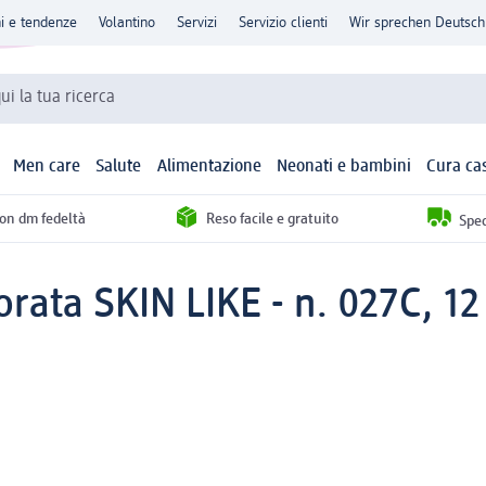
ni e tendenze
Volantino
Servizi
Servizio clienti
Wir sprechen Deutsch
qui la tua ricerca
Men care
Salute
Alimentazione
Neonati e bambini
Cura ca
con dm fedeltà
Reso facile e gratuito
Sped
rata SKIN LIKE - n. 027C, 12