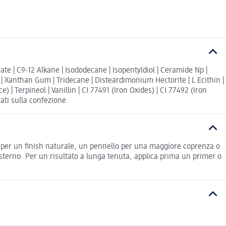
ate | C9-12 Alkane | Isododecane | Isopentyldiol | Ceramide Np |
 | Xanthan Gum | Tridecane | Disteardimonium Hectorite | L Ecithin |
| Terpineol | Vanillin | CI 77491 (Iron Oxides) | CI 77492 (Iron
tati sulla confezione.
ta per un finish naturale, un pennello per una maggiore coprenza o
terno. Per un risultato a lunga tenuta, applica prima un primer o