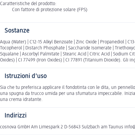
Caratteristiche del prodotto:
Con fattore di protezione solare (FPS)
Sostanze
Aqua (Water) | C12-15 Alkyl Benzoate | Zinc Oxide | Propanediol | C1
Tocopherol | Distarch Phosphate | Saccharide Isomerate | Triethoxyc
Squalane | Ascorbyl Palmitate | Stearic Acid | Citric Acid | Sodium C
Oxides) | CI 77499 (Iron Oxides) | CI 77891 (Titanium Dioxide). Gli in
Istruzioni d'uso
Sia che tu preferisca applicare il fondotinta con le dita, un penne
una spugna da trucco umida per una sfumatura impeccabile. Inizia 
una crema idratante.
Indirizzi
cosnova GmbH Am Limespark 2 D-56843 Sulzbach am Taunus info