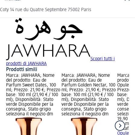
Coty 14 rue du Quatre Septembre 75002 Paris
Scopri tutti i
prodotti di JAWHARA
Prodotti simili
Marca: JAWHARA; Nome
Marca: JAWHARA; Nome
Marca: L
del prodotto: Eau de
del prodotto: Eau de
prodotto
Parfum Sweet Dates, 100
Parfum Golden Nectar, 100
Opulent 
ml; Prezzo: 21,90 €; Prezzo
ml; Prezzo: 21,90 €; Prezzo
Prezzo: 
base: 100 ml (21,90 € / 100
base: 100 ml (21,90 € / 100
base: 100
ml); Disponibilità: Stato
ml); Disponibilità: Stato
ml); Disp
verde Disponibile per la
verde Disponibile per la
verde Dis
consegna, Stato grigio
consegna, Stato grigio
consegna
seleziona il negozio dm
seleziona il negozio dm
selezion
19,90 €
100 ml (1
Lattafa
E
Opulent 