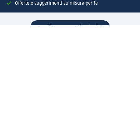
Offerte e suggerimenti su misura per te
Crea il tuo account "la mia dm"
Aiuto e contatti
Servizi
Servizio clienti
Spedizione e consegna
Reso e rimborso
L'azienda
La nostra azienda
Corporate Responsibility
Lavora con noi
Press e news
Espansione
Un mondo di prodotti
Il mondo dm