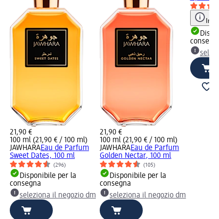
Info
Dispon
consegn
selez
21,90 €
21,90 €
100 ml (21,90 € / 100 ml)
100 ml (21,90 € / 100 ml)
JAWHARA
Eau de Parfum
JAWHARA
Eau de Parfum
Sweet Dates, 100 ml
Golden Nectar, 100 ml
(296)
(105)
Disponibile per la
Disponibile per la
consegna
consegna
seleziona il negozio dm
seleziona il negozio dm