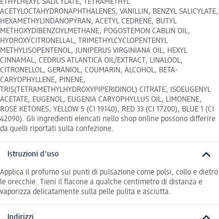
ETHYLHEXYL SALICYLATE, TETRAMETHYL
ACETYLOCTAHYDRONAPHTHALENES, VANILLIN, BENZYL SALICYLATE,
HEXAMETHYLINDANOPYRAN, ACETYL CEDRENE, BUTYL
METHOXYDIBENZOYLMETHANE, POGOSTEMON CABLIN OIL,
HYDROXYCITRONELLAL, TRIMETHYLCYCLOPENTENYL
METHYLISOPENTENOL, JUNIPERUS VIRGINIANA OIL, HEXYL
CINNAMAL, CEDRUS ATLANTICA OIL/EXTRACT, LINALOOL,
CITRONELLOL, GERANIOL, COUMARIN, ALCOHOL, BETA-
CARYOPHYLLENE, PINENE,
TRIS(TETRAMETHYLHYDROXYPIPERIDINOL) CITRATE, ISOEUGENYL
ACETATE, EUGENOL, EUGENIA CARYOPHYLLUS OIL, LIMONENE,
ROSE KETONES, YELLOW 5 (CI 19140), RED 33 (CI 17200), BLUE 1 (CI
42090). Gli ingredienti elencati nello shop online possono differire
da quelli riportati sulla confezione.
Istruzioni d'uso
Applica il profumo sui punti di pulsazione come polsi, collo e dietro
le orecchie. Tieni il flacone a qualche centimetro di distanza e
vaporizza delicatamente sulla pelle pulita e asciutta.
Indirizzi