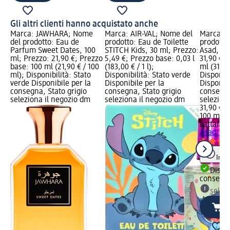
Gli altri clienti hanno acquistato anche
Marca: JAWHARA; Nome
Marca: AIR-VAL; Nome del
Marca: L
del prodotto: Eau de
prodotto: Eau de Toilette
prodotto
Parfum Sweet Dates, 100
STITCH Kids, 30 ml; Prezzo:
Asad, 10
ml; Prezzo: 21,90 €; Prezzo
5,49 €; Prezzo base: 0,03 l
31,90 €;
base: 100 ml (21,90 € / 100
(183,00 € / 1 l);
ml (31,90
ml); Disponibilità: Stato
Disponibilità: Stato verde
Disponibi
verde Disponibile per la
Disponibile per la
Disponibi
consegna, Stato grigio
consegna, Stato grigio
consegna
seleziona il negozio dm
seleziona il negozio dm
selezion
31,90 €
100 ml (3
Lattafa
E
Asad, 10
Info
Dispon
consegn
selez