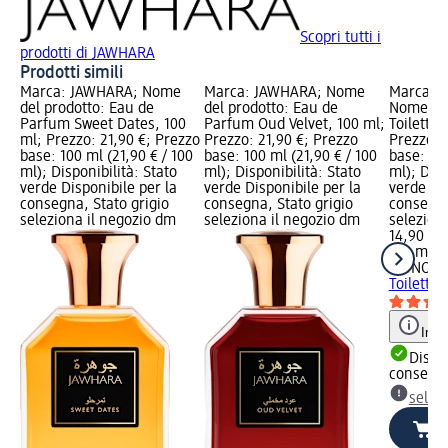
Scopri tutti i
prodotti di JAWHARA
Prodotti simili
Marca: JAWHARA; Nome
Marca: JAWHARA; Nome
Marca: 
del prodotto: Eau de
del prodotto: Eau de
Nome del
Parfum Sweet Dates, 100
Parfum Oud Velvet, 100 ml;
Toilette 
ml; Prezzo: 21,90 €; Prezzo
Prezzo: 21,90 €; Prezzo
Prezzo: 
base: 100 ml (21,90 € / 100
base: 100 ml (21,90 € / 100
base: 100
ml); Disponibilità: Stato
ml); Disponibilità: Stato
ml); Disp
verde Disponibile per la
verde Disponibile per la
verde Dis
consegna, Stato grigio
consegna, Stato grigio
consegna
seleziona il negozio dm
seleziona il negozio dm
selezion
14,90 €
100 ml (1
MONOTH
Toilette 
Info
Dispon
consegn
selez