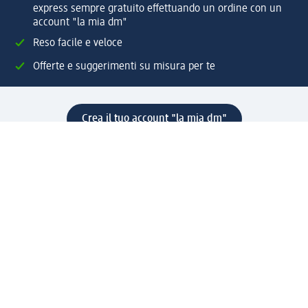
express sempre gratuito effettuando un ordine con un
account "la mia dm"
Reso facile e veloce
Offerte e suggerimenti su misura per te
Crea il tuo account "la mia dm"
Aiuto e contatti
Servizi
Servizio clienti
Spedizione e consegna
Reso e rimborso
L'azienda
La nostra azienda
Corporate Responsibility
Lavora con noi
Press e news
Espansione