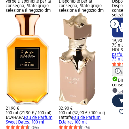
verde Disponibile per la
Disponibile per la
Disponibi
consegna, Stato grigio
consegna, Stato grigio
Disponibi
seleziona il negozio dm
seleziona il negozio dm
consegna
selezion
19,90 €
75 ml (26
HOUSE 
parfum M
75 ml
Info
Dispon
consegn
selez
21,90 €
32,90 €
100 ml (21,90 € / 100 ml)
100 ml (32,90 € / 100 ml)
JAWHARA
Eau de Parfum
Lattafa
Eau de Parfum
Sweet Dates, 100 ml
Eclaire, 100 ml
(296)
(76)