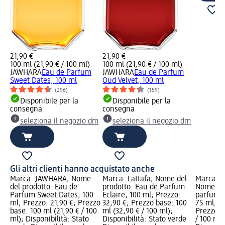
21,90 €
21,90 €
100 ml (21,90 € / 100 ml)
100 ml (21,90 € / 100 ml)
JAWHARA
Eau de Parfum
JAWHARA
Eau de Parfum
Sweet Dates, 100 ml
Oud Velvet, 100 ml
(296)
(159)
Disponibile per la
Disponibile per la
consegna
consegna
seleziona il negozio dm
seleziona il negozio dm
Gli altri clienti hanno acquistato anche
Marca: JAWHARA; Nome
Marca: Lattafa; Nome del
Marca: 
del prodotto: Eau de
prodotto: Eau de Parfum
Nome del
Parfum Sweet Dates, 100
Eclaire, 100 ml; Prezzo:
parfum M
ml; Prezzo: 21,90 €; Prezzo
32,90 €; Prezzo base: 100
75 ml; P
base: 100 ml (21,90 € / 100
ml (32,90 € / 100 ml);
Prezzo b
ml); Disponibilità: Stato
Disponibilità: Stato verde
/ 100 ml)