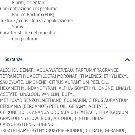
Fioriti, Orientali
Concentrazione del profumo:
Eau de Parfum (EDP)
Texture / consistenza / applicazione:
Spray
Caratteristiche del prodotto:
Con profumo
Sostanze
ALCOHOL DENAT., AQUA/WATER/EAU, PARFUM/FRAGRANCE,
TETRAMETHYL ACETYLOCTAHYDRONAPHTHALENES, ETHYLHEXYL
SALICYLATE, LIMONENE, CITRUS AURANTIUM PEEL OIL,
HEXAMETHYLINDANOPYRAN, ALPHA-ISOMETHYL IONONE, LINALYL
ACETATE, LINALOOL, VANILLIN, BUTYL
METHOXYDIBENZOYLMETHANE, COUMARIN, CITRUS AURANTIUM
BERGAMIA (BERGAMOT) PEEL OIL, GERANYL ACETATE,
CITRONELLOL, CANANGA ODORATA OIL/EXTRACT, PELARGONIUM
GRAVEOLENS FLOWER OIL, ALCOHOL, PINENE, BETA-
CARYOPHYLLENE, EUGENOL,
TRIS(TETRAMETHYLHYDROXYPIPERIDINOL) CITRATE, GERANIOL,