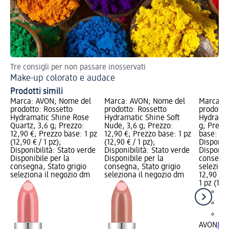
Tre consigli per non passare inosservati
Tr
Make-up colorato e audace
Tr
Prodotti simili
Marca: AVON; Nome del
Marca: AVON; Nome del
Marca: 
prodotto: Rossetto
prodotto: Rossetto
prodotto
Hydramatic Shine Rose
Hydramatic Shine Soft
Hydramat
Quartz, 3,6 g; Prezzo:
Nude, 3,6 g; Prezzo:
g; Prezz
12,90 €; Prezzo base: 1 pz
12,90 €; Prezzo base: 1 pz
base: 1 p
(12,90 € / 1 pz);
(12,90 € / 1 pz);
Disponibi
Disponibilità: Stato verde
Disponibilità: Stato verde
Disponibi
Disponibile per la
Disponibile per la
consegna
consegna, Stato grigio
consegna, Stato grigio
selezion
seleziona il negozio dm
seleziona il negozio dm
12,90 €
1 pz (12,9
AVON
Ros