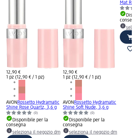
Mat Rosy
Dispon
consegn
selez
12,90 €
12,90 €
1 pz (12,90 € / 1 pz)
1 pz (12,90 € / 1 pz)
AVON
Rossetto Hydramatic
AVON
Rossetto Hydramatic
Shine Rose Quartz, 3,6 g
Shine Soft Nude, 3,6 g
(0)
(0)
Disponibile per la
Disponibile per la
consegna
consegna
seleziona il negozio dm
seleziona il negozio dm