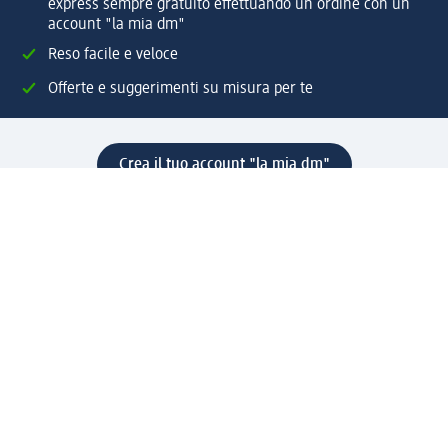
express sempre gratuito effettuando un ordine con un
account "la mia dm"
Reso facile e veloce
Offerte e suggerimenti su misura per te
Crea il tuo account "la mia dm"
Aiuto e contatti
Servizi
Servizio clienti
Spedizione e consegna
Reso e rimborso
L'azienda
La nostra azienda
Corporate Responsibility
Lavora con noi
Press e news
Espansione
Un mondo di prodotti