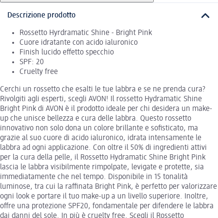
Descrizione prodotto
Rossetto Hyrdramatic Shine - Bright Pink
Cuore idratante con acido ialuronico
Finish lucido effetto specchio
SPF: 20
Cruelty free
Cerchi un rossetto che esalti le tue labbra e se ne prenda cura?
Rivolgiti agli esperti, scegli AVON! Il rossetto Hydramatic Shine
Bright Pink di AVON è il prodotto ideale per chi desidera un make-
up che unisce bellezza e cura delle labbra. Questo rossetto
innovativo non solo dona un colore brillante e sofisticato, ma
grazie al suo cuore di acido ialuronico, idrata intensamente le
labbra ad ogni applicazione. Con oltre il 50% di ingredienti attivi
per la cura della pelle, il Rossetto Hydramatic Shine Bright Pink
lascia le labbra visibilmente rimpolpate, levigate e protette, sia
immediatamente che nel tempo. Disponibile in 15 tonalità
luminose, tra cui la raffinata Bright Pink, è perfetto per valorizzare
ogni look e portare il tuo make-up a un livello superiore. Inoltre,
offre una protezione SPF20, fondamentale per difendere le labbra
dai danni del sole. In più è cruelty free. Scegli il Rossetto