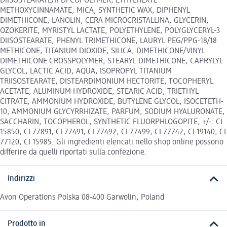
DIISOSTEARATE/IPDI COPOLYMER, ETHYLHEXYL
METHOXYCINNAMATE, MICA, SYNTHETIC WAX, DIPHENYL
DIMETHICONE, LANOLIN, CERA MICROCRISTALLINA, GLYCERIN,
OZOKERITE, MYRISTYL LACTATE, POLYETHYLENE, POLYGLYCERYL-3
DIISOSTEARATE, PHENYL TRIMETHICONE, LAURYL PEG/PPG-18/18
METHICONE, TITANIUM DIOXIDE, SILICA, DIMETHICONE/VINYL
DIMETHICONE CROSSPOLYMER, STEARYL DIMETHICONE, CAPRYLYL
GLYCOL, LACTIC ACID, AQUA, ISOPROPYL TITANIUM
TRIISOSTEARATE, DISTEARDIMONIUM HECTORITE, TOCOPHERYL
ACETATE, ALUMINUM HYDROXIDE, STEARIC ACID, TRIETHYL
CITRATE, AMMONIUM HYDROXIDE, BUTYLENE GLYCOL, ISOCETETH-
10, AMMONIUM GLYCYRRHIZATE, PARFUM, SODIUM HYALURONATE,
SACCHARIN, TOCOPHEROL, SYNTHETIC FLUORPHLOGOPITE, +/-: CI
15850, CI 77891, CI 77491, CI 77492, CI 77499, CI 77742, CI 19140, CI
77120, CI 15985. Gli ingredienti elencati nello shop online possono
differire da quelli riportati sulla confezione.
Indirizzi
Avon Operations Polska 08-400 Garwolin, Poland
Prodotto in